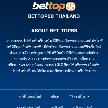
BETTOP88 THAILAND
ABOUT BET TOP88
เรารวบรวมโปรโมชั่น
เว็บพนัน
ที่ดีที่สุด อัตราต่อรองและโปรโมชั่
นที่ดีที่สุด สำหรับสมาชิกที่กำลังหาอัตราต่อรองและรีวิวเว็บไซต์
ต่างๆเราได้รวมข้อมูลมาไว้ให้ที่นี่แล้ว มีกีฬาและเกมส์สล็อต
มากกว่า 2000 เกมส์จากหลายค่ายดัง เช่น
สล็อต PG
สล็อตJoker123
สล็อต918kiss
ให้ได้เลือกใช้บริกาาร เลือกรับ
โปรโมชั่นพิเศษได้เพียงแค่สมัครสมาชิกผ่านเว็บไซต์เรา
คาสิโนออนไลน์
สล็อต
รีวิวคาสิโน
บาคาร่าออนไลน์
เครดิตฟรี
รูเล็ตออนไลน์