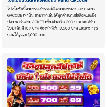
โปรโมชั่นเด็ดเอาใจคนชอบ สแกน QRcode
โปรโมชั่นนี้สามารถเข้าร่วมได้เฉพาะการฝากแบบ BANK
QRCODE เท่านั้น สามารถเล่นได้ทุกค่ายเกมส์สล็อตและยิง
ปลา ยกเว้นค่าย JOKER เพียงฝากเงิน 300 บาท จะได้รับ
โบนัสทันที 109 บาท ต้องทำเทิร์น 3,500 บาท และสามารถ
ถอนได้สูงสุด 1,000 บาท