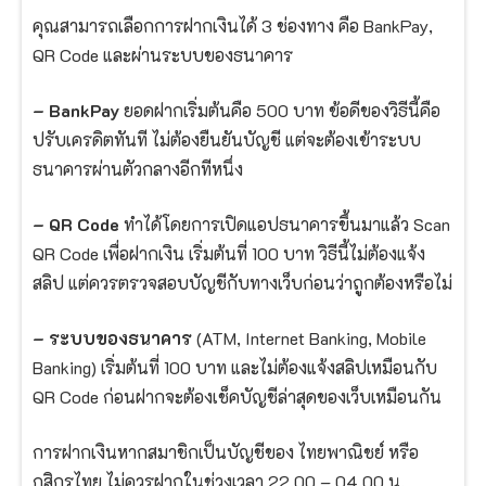
คุณสามารถเลือกการฝากเงินได้ 3 ช่องทาง คือ BankPay,
QR Code และผ่านระบบของธนาคาร
– BankPay
ยอดฝากเริ่มต้นคือ 500 บาท ข้อดีของวิธีนี้คือ
ปรับเครดิตทันที ไม่ต้องยืนยันบัญชี แต่จะต้องเข้าระบบ
ธนาคารผ่านตัวกลางอีกทีหนึ่ง
– QR Code
ทำได้โดยการเปิดแอปธนาคารขึ้นมาแล้ว Scan
QR Code เพื่อฝากเงิน เริ่มต้นที่ 100 บาท วิธีนี้ไม่ต้องแจ้ง
สลิป แต่ควรตรวจสอบบัญชีกับทางเว็บก่อนว่าถูกต้องหรือไม่
– ระบบของธนาคาร
(ATM, Internet Banking, Mobile
Banking) เริ่มต้นที่ 100 บาท และไม่ต้องแจ้งสลิปเหมือนกับ
QR Code ก่อนฝากจะต้องเช็คบัญชีล่าสุดของเว็บเหมือนกัน
การฝากเงินหากสมาชิกเป็นบัญชีของ ไทยพาณิชย์ หรือ
กสิกรไทย ไม่ควรฝากในช่วงเวลา 22.00 – 04.00 น.