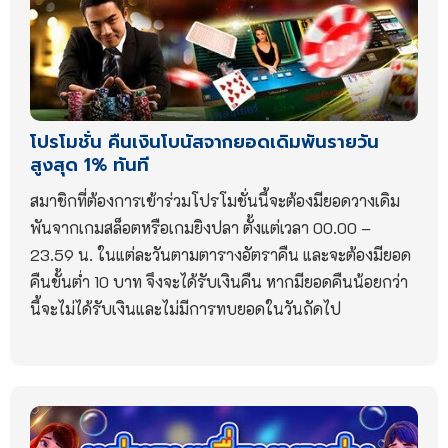
โปรโมชั่น คืนเงินโบนัสจากยอดเดิมพันรายวัน
สูงสุด 1% ทันที
สมาชิกที่ต้องการเข้าร่วมโปรโมชั่นนี้จะต้องมียอดวางเดิม
พันจากเกมสล็อตหรือเกมยิงปลา ตั้งแต่เวลา 00.00 –
23.59 น. ในแต่ละวันตามตารางอัตราคืน และจะต้องมียอด
คืนขั้นต่ำ 10 บาท จึงจะได้รับเงินคืน หากมียอดคืนน้อยกว่า
นี้จะไม่ได้รับเงินและไม่มีการทบยอดในวันถัดไป