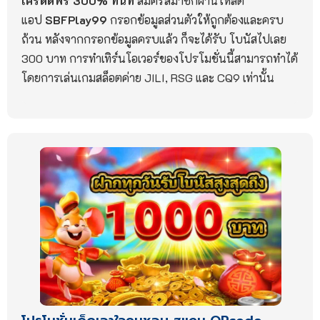
เครดิตฟรี 300% ทันที
สมัครสมาชิกผ่านโหลด
แอป
SBFPlay99
กรอกข้อมูลส่วนตัวให้ถูกต้องและครบ
ถ้วน หลังจากกรอกข้อมูลครบแล้ว ก็จะได้รับ โบนัสไปเลย
300 บาท การทำเทิร์นโอเวอร์ของโปรโมชั่นนี้สามารถทำได้
โดยการเล่นเกมสล็อตค่าย JILI, RSG และ CQ9 เท่านั้น