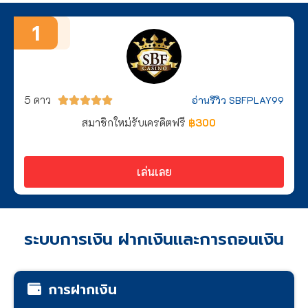
1
5 ดาว
อ่านรีวิว SBFPLAY99





สมาชิกใหม่รับเครดิตฟรี
฿300
เล่นเลย
ระบบการเงิน ฝากเงินและการถอนเงิน
การฝากเงิน