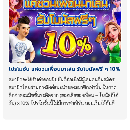
โปรโมชั่น แค่ชวนเพื่อนมาเล่น รับโบนัสฟรี ๆ 10%
สมาชิกจะได้รับค่าคอมมิชชั่นก็ต่อเมื่อมีผู้เล่นคนอื่นสมัคร
สมาชิกใหม่ผ่านทางลิงค์แนะนำของสมาชิกเท่านั้น ในการ
คิดค่าคอมมิชชั่นจะคิดจาก (ยอดเสียของเพื่อน – โบนัสที่ได้
รับ) x 10% โปรโมชั่นนี้ไม่มีการทำเทิร์น ถอนเงินได้ทันที