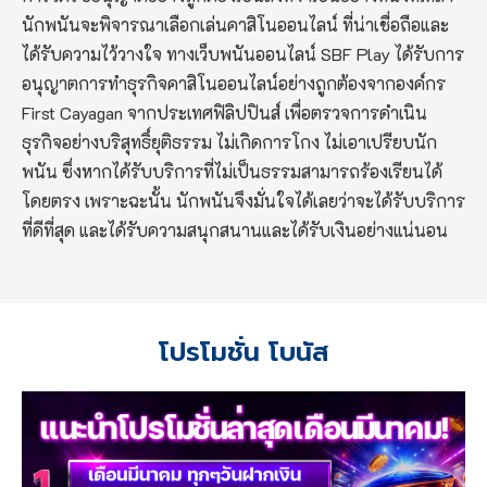
นักพนันจะพิจารณาเลือกเล่นคาสิโนออนไลน์ ที่น่าเชื่อถือและ
ได้รับความไว้วางใจ ทางเว็บพนันออนไลน์ SBF Play ได้รับการ
อนุญาตการทำธุรกิจคาสิโนออนไลน์อย่างถูกต้องจากองค์กร
First Cayagan จากประเทศฟิลิปปินส์ เพื่อตรวจการดำเนิน
ธุรกิจอย่างบริสุทธิ์ยุติธรรม ไม่เกิดการโกง ไม่เอาเปรียบนัก
พนัน ซึ่งหากได้รับบริการที่ไม่เป็นธรรมสามารถร้องเรียนได้
โดยตรง เพราะฉะนั้น นักพนันจึงมั่นใจได้เลยว่าจะได้รับบริการ
ที่ดีที่สุด และได้รับความสนุกสนานและได้รับเงินอย่างแน่นอน
โปรโมชั่น โบนัส