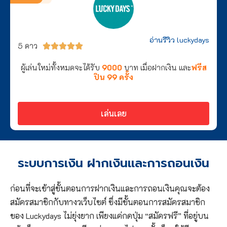
อ่านรีวิว luckydays
5 ดาว





ผู้เล่นใหม่ทั้งหมดจะได้รับ
9000
บาท เมื่อฝากเงิน และ
ฟรีส
ปิน 99 ครั้ง
เล่นเลย
ระบบการเงิน ฝากเงินและการถอนเงิน
ก่อนที่จะเข้าสู่ขั้นตอนการฝากเงินและการถอนเงินคุณจะต้อง
สมัครสมาชิกกับทางวเว็บไซต์ ซึ่งมีขั้นตอนการสมัครสมาชิก
ของ Luckydays ไม่ยุ่งยาก เพียงแค่กดปุ่ม “สมัครฟรี” ที่อยู่บน