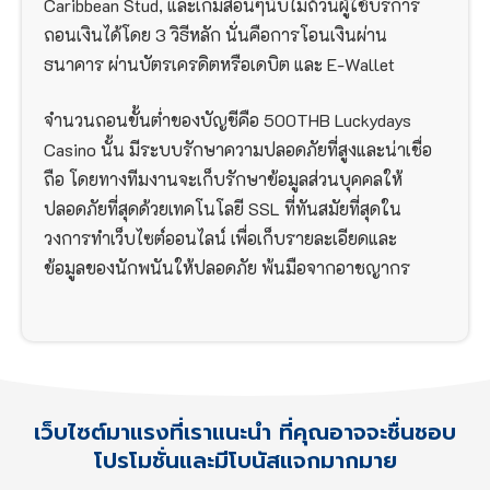
Caribbean Stud, และเกมส์อื่นๆนับไม่ถ้วนผู้ใช้บริการ
ถอนเงินได้โดย 3 วิธีหลัก นั่นคือการโอนเงินผ่าน
ธนาคาร ผ่านบัตรเครดิตหรือเดบิต และ E-Wallet
จำนวนถอนขั้นต่ำของบัญชีคือ 500THB Luckydays
Casino นั้น มีระบบรักษาความปลอดภัยที่สูงและน่าเชื่อ
ถือ โดยทางทีมงานจะเก็บรักษาข้อมูลส่วนบุคคลให้
ปลอดภัยที่สุดด้วยเทคโนโลยี SSL ที่ทันสมัยที่สุดใน
วงการทำเว็บไซต์ออนไลน์ เพื่อเก็บรายละเอียดและ
ข้อมูลของนักพนันให้ปลอดภัย พ้นมือจากอาชญากร
เว็บไซต์มาแรงที่เราแนะนำ ที่คุณอาจจะชื่นชอบ
โปรโมชั่นและมีโบนัสแจกมากมาย