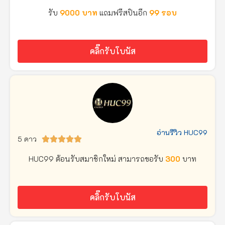
รับ
9000 บาท
แถมฟรีสปินอีก
99 รอบ
คลิ๊กรับโบนัส
อ่านรีวิว HUC99
5 ดาว





HUC99 ต้อนรับสมาชิกใหม่ สามารถขอรับ
300
บาท
คลิ๊กรับโบนัส