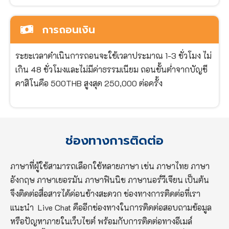
การถอนเงิน
ระยะเวลาดำเนินการถอนจะใช้เวลาประมาณ 1-3 ชั่วโมง ไม่
เกิน 48 ชั่วโมงและไม่มีค่าธรรมเนียม ถอนขั้นต่ำจากบัญชี
คาสิโนคือ
500THB สูงสุด 250,000 ต่อครั้ง
ช่องทางการติดต่อ
ภาษาที่ผู้ใช้สามารถเลือกใช้หลายภาษา เช่น ภาษาไทย ภาษา
อังกฤษ ภาษาเยอรมัน ภาษาฟินนิช ภาษานอร์วีเจียน เป็นต้น
จึงติดต่อสื่อสารได้ค่อนข้างสะดวก ช่องทางการติดต่อที่เรา
แนะนำ Live Chat คืออีกช่องทางในการติดต่อสอบถามข้อมูล
หรือปัญหาภายในเว็บไซต์ พร้อมกับการติดต่อทางอีเมล์