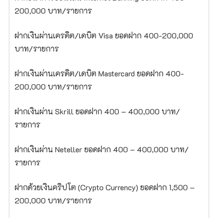
200,000 บาท/รายการ
ฝากเงินผ่านเครดิต/เดบิต Visa ยอดฝาก 400-200,000
บาท/รายการ
ฝากเงินผ่านเครดิต/เดบิต Mastercard ยอดฝาก 400-
200,000 บาท/รายการ
ฝากเงินผ่าน Skrill ยอดฝาก 400 – 400,000 บาท/
รายการ
ฝากเงินผ่าน Neteller ยอดฝาก 400 – 400,000 บาท/
รายการ
ฝากด้วยเงินคริปโต (Crypto Currency) ยอดฝาก 1,500 –
200,000 บาท/รายการ