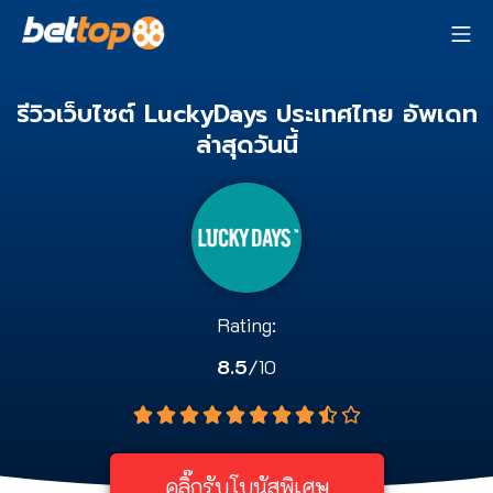
รีวิวเว็บไซต์ LuckyDays ประเทศไทย อัพเดท
ล่าสุดวันนี้
Rating:
8.5
/10










คลิ๊กรับโบนัสพิเศษ