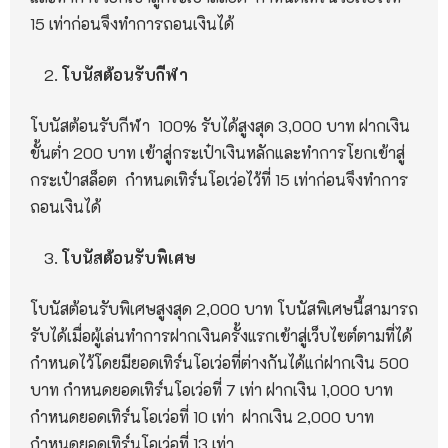
15 เท่าก่อนจึงทำการถอนเงินได้
โบนัสต้อนรับกีฬา
โบนัสต้อนรับกีฬา 100% รับได้สูงสุด 3,000 บาท ฝากเงิน
ขั้นต่ำ 200 บาท เข้าสู่กระเป๋าเงินหลักและทำการโยกเข้าสู่
กระเป๋าสล็อต กำหนดเทิร์นโอเว่อไว้ที่ 15 เท่าก่อนจึงทำการ
ถอนเงินได้
โบนัสต้อนรับพิเศษ
โบนัสต้อนรับพิเศษสูงสุด 2,000 บาท โบนัสพิเศษนี้สามารถ
รับได้เมื่อผู้เล่นทำการฝากเงินครั้งแรกเข้าสู่เว็บไซต์ตามที่ได้
กำหนดไว้โดยมียอดเทิร์นโอเว่อที่ต่างกันได้แก่ฝากเงิน 500
บาท กำหนดยอดเทิร์นโอเว่อที่ 7 เท่า ฝากเงิน 1,000 บาท
กำหนดยอดเทิร์นโอเว่อที่ 10 เท่า ฝากเงิน 2,000 บาท
กำหนดยอดเทิร์นโอเว่อที่ 13 เท่า