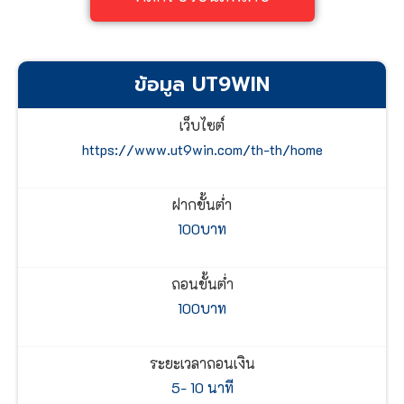
ข้อมูล UT9WIN
เว็บไซต์
https://www.ut9win.com/th-th/home
ฝากขั้นต่ำ
100
บาท
ถอนขั้นต่ำ
100
บาท
ระยะเวลาถอนเงิน
5- 10 นาที