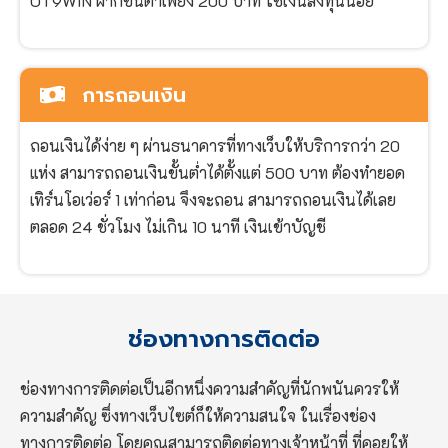
UT9WIN ฝากขั้นต่ำเพียง 200 บาท ใช้เงินลงทุนน้อย
การถอนเงิน
ถอนเงินได้ง่าย ๆ ผ่านธนาคารที่ทางเว็บให้บริการกว่า 20
แห่ง สามารถถอนเงินขั้นต่ำได้ตั้งแต่ 500 บาท ต้องทำยอด
เทิร์นโอเว่อร์ 1 เท่าก่อน จึงจะถอน สามารถถอนเงินได้เลย
ตลอด 24 ชั่วโมง ไม่เกิน 10 นาที เงินเข้าบัญชี
ช่องทางการติดต่อ
ช่องทางการติดต่อเป็นอีกหนึ่งความสำคัญที่นักพนันควรให้
ความสำคัญ ซึ่งทางเว็บไซต์ก็ให้ความสนใจ ในเรื่องช่อง
ทางการติดต่อ โดยคุณสามารถติดต่อทางเจ้าหน้าที่ ที่คอยให้