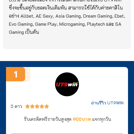
ซึ่งจะขึ้นอยู่กับยอดเงินเดิมพัน สามารถใช้ได้กับค่ายคาสิโน
อย่าง Allbet, AE Sexy, Asia Gaming, Dream Gaming, Ebet,
Evo Gaming, Game Play, Microgaming, Playtech และ SA
Gaming เป็นต้น
1
อ่านรีวิว UT9WIN
5 ดาว





รับเครดิตฟรีรายวันสูงสุด
900บาท
แจกทุกวัน