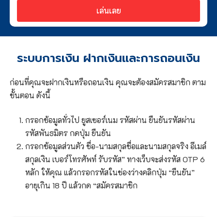
เล่นเลย
ระบบการเงิน ฝากเงินและการถอนเงิน
ก่อนที่คุณจะฝากเงินหรือถอนเงิน คุณจะต้องสมัครสมาชิก ตาม
ขั้นตอน ดังนี้
กรอกข้อมูลทั่วไป ยูสเซอร์เนม รหัสผ่าน ยืนยันรหัสผ่าน
รหัสพันธมิตร กดปุ่ม ยืนยัน
กรอกข้อมูลส่วนตัว ชื่อ-นามสกุลชื่อและนามสกุลจริง อีเมล์
สกุลเงิน เบอร์โทรศัพท์ รับรหัส” ทางเว็บจะส่งรหัส OTP 6
หลัก ให้คุณ แล้วกรอกรหัสในช่องว่างคลิกปุ่ม “ยืนยัน”
อายุเกิน 18 ปี แล้วกด “สมัครสมาชิก