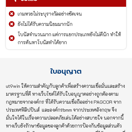
เกมหวยไม่ระบุรางวัลอย่างชัดเจน
ยังไม่ได้รับความนิยมมากนัก
โบนัสจำนวนมาก แต่การแยกประเภทยังไม่ดีนัก ทำให้
การค้นหาโบนัสทำได้ยาก
ใบอนุญาต
ut9win ให้ความสำคัญกับลูกค้าเพื่อสร้างความเชื่อมั่นและสร้าง
มาตรฐานที่ดี ทางเว็บไซต์ได้รับใบอนุญาตอย่างถูกต้องตาม
กฎหมายจากองค์กร ที่ได้รับความเชื่อถืออย่าง PAGCOR จาก
ประเทศฟิลิปปินส์ และองค์กรbmm จากประเทศอังกฤษ จึง
มั่นใจได้ในเรื่องความปลอดภัยเล่นได้อย่างสบายใจ นอกจากนี้
ทางเว็บยังรักษาข้อมูลของลูกค้าด้วยการป้องกันข้อมูลส่วนตัว