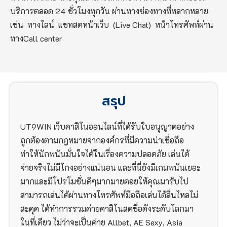
บริการตลอด 24 ชั่วโมงทุกวัน ผ่านทางช่องทางที่หลากหลาย
เช่น ทางไลน์ แชทสดหน้าเว็บ (Live Chat) หน้าโทรศัพท์ผ่าน
ทางCall center
สรุป
UT9WIN เว็บคาสิโนออนไลน์ที่ได้รับใบอนุญาตอย่าง
ถูกต้องตามกฎหมายจากองค์กรที่มีความน่าเชื่อถือ
ทำให้นักพนันมั่นใจได้ในเรื่องความปลอดภัย เล่นได้
จ่ายจริงไม่มีโกงอย่างแน่นอน และที่นี่ยังมีเกมพนันเยอะ
มากและมีโปรโมชั่นดีๆมากมายคอยให้คุณมารับไป
สามารถเล่นได้ผ่านทางโทรศัพท์มือถือเล่นได้ลื่นไหลไม่
สะดุด ได้ทำการรวมค่ายคาสิโนสดชื่อดังระดับโลกมา
ในที่เดียว ไม่ว่าจะเป็นค่าย Allbet, AE Sexy, Asia