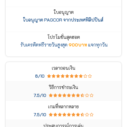
ใบอนุญาต
ใบอนุญาต PAGCOR จากประเทศฟิลิปปินส์
โปรโมชั่นสุดฮอต
รับเครดิตฟรีรายวันสูงสุด
900บาท
แจกทุกวัน
เวลาถอนเงิน
8/10










วิธีการชำระเงิน
7.5/10










เกมที่หลากหลาย
7.5/10










ประสบการณ์การเล่น