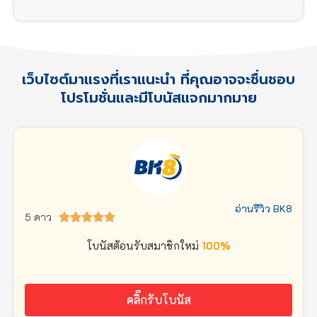
เว็บไซต์มาแรงที่เราแนะนำ ที่คุณอาจจะชื่นชอบ
โปรโมชั่นและมีโบนัสแจกมากมาย
อ่านรีวิว BK8
5 ดาว





โบนัสต้อนรับสมาชิกใหม่
100%
คลิ๊กรับโบนัส