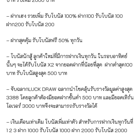
– ฝากเฮง รวยเพิ่ม รับโบนัส 100% ฝาก100 รับโบนัส 100
ฝาก200 รับโบนัส 200
– ฝากสุดคุ้ม รับโบนัสฟรี 50% ทุกวัน
– โบนัสนักสู้ ลูกค้าใหม่ที่มีการฝากเงินทุกวัน ในรอบอาทิตย์
นั้นๆ จะได้รับโบนัส X2 จากยอดฝากที่น้อยที่สุด ฝากต่ำสุด100
บาท รับโบนัสสูงสุด 500 บาท
– จับฉลากLUCK DRAW ฉลากนำโชคลุ้นรับรางวัลมูลค่าสูงสุด
3388 โดยลูกค้าต้องมียอดฝากขั้นต่ำ 500 บาท และมียอดเทิร์น
โอเวอร์ 3000 บาทจึงจะสามารถรับรางวัลได้
– เงินเดือนเท่าเดิม โบนัสเพิ่มเท่าตัว สำหรับการฝากเงินทุกวันที่
1 2 3 ฝาก 1000 รับโบนัส 1000 ฝาก 2000 รับโบนัส 2000