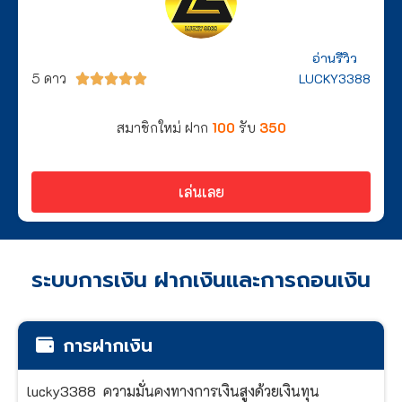
อ่านรีวิว
5 ดาว
LUCKY3388





สมาชิกใหม่ ฝาก
100
รับ
350
เล่นเลย
ระบบการเงิน ฝากเงินและการถอนเงิน
การฝากเงิน
lucky3388 ความมั่นคงทางการเงินสูงด้วยเงินทุน