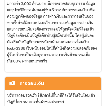
มากกว่า 3,000 ล้านบาท มีการตรวจสอบธุรกรรม ข้อมูล
และประวัติการเล่นของผู้รับบริการ ก่อนการถอนเงิน เพื่อ
ความถูกต้องของข้อมูล การฝากเงินและการถอนเงินของ
ทางเว็บไซต์มีความปลอดภัย การกรอกข้อมูลการฝากเงิน
และการถอนเงินจะต้องตรวจสอบให้ถูกต้องเงินที่โอนเข้า
บัญชีจะต้องเป็นบัญชีเดียวกับผู้สมัครเท่านั้น โดยผู้เล่นจะ
ต้องยืนยันบัญชีธนาคารกับพนักงานก่อนการโอนเงิน
lucky3388 เว็บพนันออนไลน์ที่คำนึงถึงความปลอดภัยของ
ผู้รับบริการเป็นหลักธุรกรรมทางการเงินด้วยความเชื่อ
มั่น100% ฝากถอนรวดเร็ว
การถอนเงิน
บริการถอนรวดเร็ว ใช้เวลาไม่กี่นาทีก็จะได้รับเงินโอนเข้า
บัญชีโดย ธนาคารชั้นนำของประเทศ