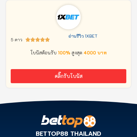
อ่านรีวิว 1XBET
5 ดาว





โบนัสต้อนรับ
100%
สูงสุด
4000 บาท
คลิ๊กรับโบนัส
BETTOP88 THAILAND