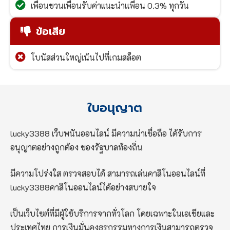
เพื่อนชวนเพื่อนรับค่าแนะนำเเพื่อน 0.3% ทุกวัน
ข้อเสีย
โบนัสส่วนใหญ่เน้นไปที่เกมสล็อต
ใบอนุญาต
lucky3388
เว็บพนันออนไลน์ มีความน่าเชื่อถือ ได้รับการ
อนุญาตอย่างถูกต้อง ของรัฐบาลท้องถิ่น
มีความโปร่งใส ตรวจสอบได้ สามารถเล่นคาสิโนออนไลน์ที่
lucky3388
คาสิโนออนไลน์ได้อย่างสบายใจ
เป็นเว็บไซต์ที่มีผู้ใช้บริการจากทั่วโลก โดยเฉพาะในเอเชียและ
ประเทศไทย
การเงินมั่นคงธุรกรรมทางการเงินสามารถตรวจ