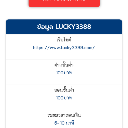
ข้อมูล LUCKY3388
เว็บไซต์
https://www.lucky3388.com/
ฝากขั้นต่ำ
100
บาท
ถอนขั้นต่ำ
100
บาท
ระยะเวลาถอนเงิน
5- 10 นาที