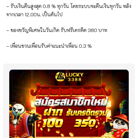
– รับเงินคืนสูงสุด 0.8 % ทุกวัน โดยระบบจะคืนเงินทุกวัน หลัง
จากเวลา 12.00น. เป็นต้นไป
– ของขวัญพิเศษในวันเกิด รับฟรีเครดิต 380 บาท
– เพื่อนชวนเพื่อนรับค่าแนะนำเพื่อน 0.3 %