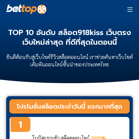
TOP 10 อันดับ สล็อต918kiss เว็บตรง
เว็บใหม่ล่าสุด ที่ดีที่สุดในตอนนี้
ยินดีต้อนรับสู่เว็บไซต์รีวิวสล็อตออนไลน์ เราช่วยค้นหาเว็บไซต์
เดิมพันออนไลน์ชั้นนำของประเทศไทย
โปรโมชั่นสล็อตประจำวันนี้ แจกมากที่สุด
1
โบนัสแรกเข้า สล็อตออนไลน์
200
%