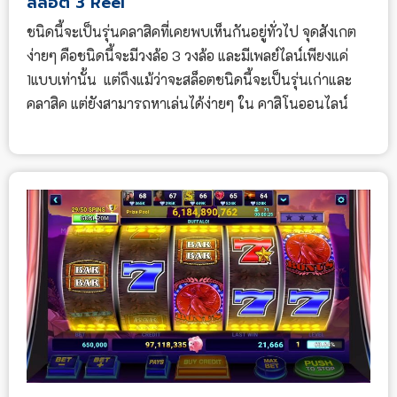
สล็อต 3 Reel
ชนิดนี้จะเป็นรุ่นคลาสิคที่เคยพบเห็นกันอยู่ทั่วไป จุดสังเกต
ง่ายๆ คือชนิดนี้จะมีวงล้อ 3 วงล้อ และมีเพลย์ไลน์เพียงแค่
1แบบเท่านั้น แต่ถึงแม้ว่าจะสล็อตชนิดนี้จะเป็นรุ่นเก่าและ
คลาสิค แต่ยังสามารถหาเล่นได้ง่ายๆ ใน คาสิโนออนไลน์