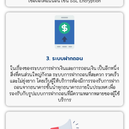
เชื่อถือได้แน่นอน เช่น SSL Encryption
3. ระบบฝากถอน
ในเรื่องของระบบการฝากเงินและการถอนเงิน เป็นอีกหนึ่ง
สิ่งที่คนส่วนใหญ่กังวล ระบบการฝากถอนที่สะดวก รวดเร็ว
และไม่ยุ่งยาก โดยเว็บผู้ให้บริการต้องมีการรองรับการฝาก
ถอนจากธนาคารชั้นนำทุกธนาคารภายในประเทศ เพื่อ
รองรับกับรูปแบบการฝากถอนที่มีความหลากหลายของผู้ใช้
บริการ