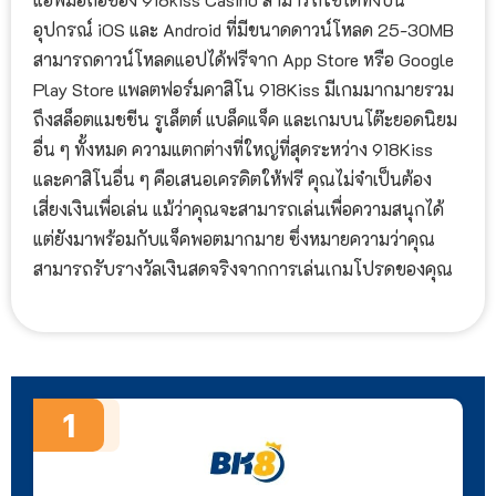
อุปกรณ์ iOS และ Android ที่มีขนาดดาวน์โหลด 25-30MB
สามารถดาวน์โหลดแอปได้ฟรีจาก App Store หรือ Google
Play Store แพลตฟอร์มคาสิโน 918Kiss มีเกมมากมายรวม
ถึงสล็อตแมชชีน รูเล็ตต์ แบล็คแจ็ค และเกมบนโต๊ะยอดนิยม
อื่น ๆ ทั้งหมด ความแตกต่างที่ใหญ่ที่สุดระหว่าง 918Kiss
และคาสิโนอื่น ๆ คือเสนอเครดิตให้ฟรี คุณไม่จำเป็นต้อง
เสี่ยงเงินเพื่อเล่น แม้ว่าคุณจะสามารถเล่นเพื่อความสนุกได้
แต่ยังมาพร้อมกับแจ็คพอตมากมาย ซึ่งหมายความว่าคุณ
สามารถรับรางวัลเงินสดจริงจากการเล่นเกมโปรดของคุณ
1