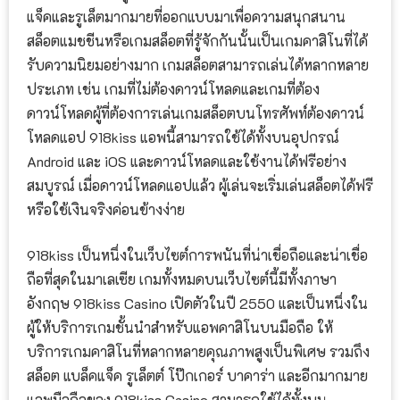
แจ็คและรูเล็ตมากมายที่ออกแบบมาเพื่อความสนุกสนาน
สล็อตแมชชีนหรือเกมสล็อตที่รู้จักกันนั้นเป็นเกมคาสิโนที่ได้
รับความนิยมอย่างมาก เกมสล็อตสามารถเล่นได้หลากหลาย
ประเภท เช่น เกมที่ไม่ต้องดาวน์โหลดและเกมที่ต้อง
ดาวน์โหลดผู้ที่ต้องการเล่นเกมสล็อตบนโทรศัพท์ต้องดาวน์
โหลดแอป 918kiss แอพนี้สามารถใช้ได้ทั้งบนอุปกรณ์
Android และ iOS และดาวน์โหลดและใช้งานได้ฟรีอย่าง
สมบูรณ์ เมื่อดาวน์โหลดแอปแล้ว ผู้เล่นจะเริ่มเล่นสล็อตได้ฟรี
หรือใช้เงินจริงค่อนข้างง่าย
918kiss เป็นหนึ่งในเว็บไซต์การพนันที่น่าเชื่อถือและน่าเชื่อ
ถือที่สุดในมาเลเซีย เกมทั้งหมดบนเว็บไซต์นี้มีทั้งภาษา
อังกฤษ 918kiss Casino เปิดตัวในปี 2550 และเป็นหนึ่งใน
ผู้ให้บริการเกมชั้นนำสำหรับแอพคาสิโนบนมือถือ ให้
บริการเกมคาสิโนที่หลากหลายคุณภาพสูงเป็นพิเศษ รวมถึง
สล็อต แบล็คแจ็ค รูเล็ตต์ โป๊กเกอร์ บาคาร่า และอีกมากมาย
แอพมือถือของ 918kiss Casino สามารถใช้ได้ทั้งบน