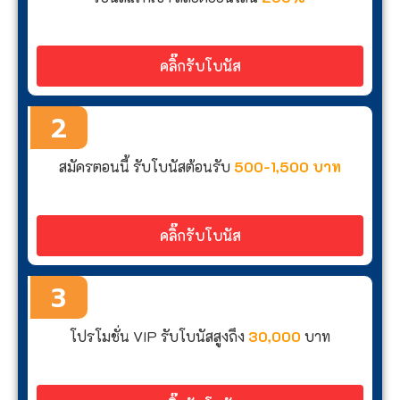
คลิ๊กรับโบนัส
2
สมัครตอนนี้ รับโบนัสต้อนรับ
500-1
,500 บาท
คลิ๊กรับโบนัส
3
โปรโมชั่น
VIP
รับโบนัสสูงถึง
30
,
000
บาท