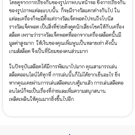
โดยดูจากการเรียงกันของรูปภาพบนหน้าจอ ซึ่งการเรียงกัน
ของรูปภาพแต่ละแบบนั้น ก็จะมีรางวัลแตกต่างกันไป ใน
แต่ละเครื่องก็จะมีตั้งแต่รางวัลแจ็คพอตไปจนถึงโบนัส
รางวัลแจ็คพอต เป็นสิ่งที่ช่วยดึงดูดนักเสี่ยงโชคให้กับเครื่อง
สล็อต เพราะว่ารางวัลแจ็คพอตที่ออกจากเครื่องสล็อตนั้นมี
มูลค่าสูงมาก ให้เงินของคุณเพิ่มพูนเป็นหลายเท่า ดังนั้น
เกมส์สล็อต จึงเป็นที่นิยมของคนส่วนมาก
ในปัจจุบันสล๊อตได้มีการพัฒนาไปมาก คุณสามารถเล่น
สล็อตออนไลน์ได้ทุกที่ การเล่นนั้นก็ไม่ได้ยากเย็นอะไร ยิ่ง
หากคุณเคยผ่านการเล่นสล๊อตแบบตู้มาแล้ว การเล่นสล๊อตอ
อนไลน์ก็จะเป็นเรื่องที่ง่ายและเพิ่มความสนุกสนาน
เพลิดเพลินให้คุณมากยิ่งขึ้นไปอีก