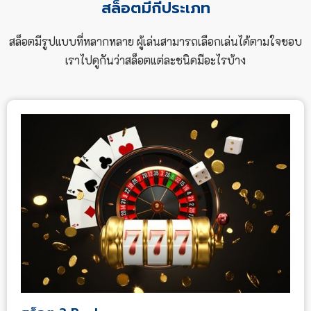
สล็อตมีกี่ประเภท
สล็อตมีรูปแบบที่หลากหลาย ผู้เล่นสามารถเลือกเล่นได้ตามใจชอบ
เราไปดูกันว่าสล็อตแต่ละชนิดมีอะไรบ้าง