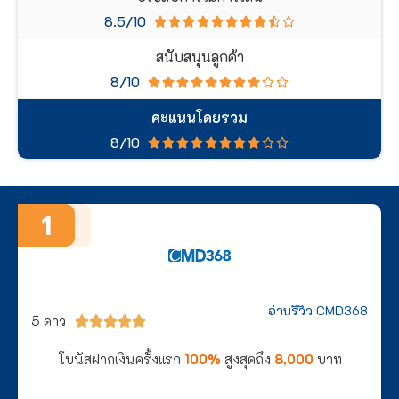
8.5/10










สนับสนุนลูกค้า
8/10










คะแนนโดยรวม
8/10










1
อ่านรีวิว CMD368
5 ดาว





โบนัสฝากเงินครั้งแรก
100%
สูงสุดถึง
8,000
บาท