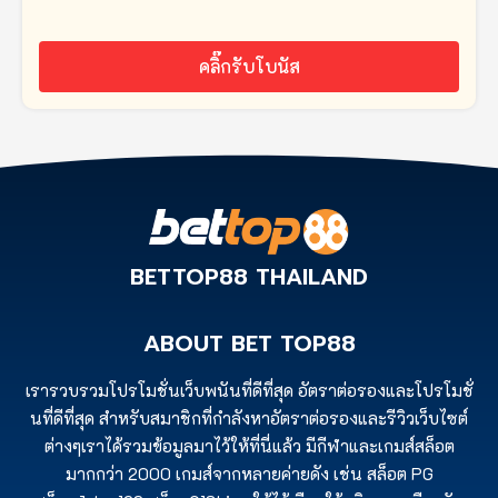
คลิ๊กรับโบนัส
BETTOP88 THAILAND
ABOUT BET TOP88
เรารวบรวมโปรโมชั่น
เว็บพนัน
ที่ดีที่สุด อัตราต่อรองและโปรโมชั่
นที่ดีที่สุด สำหรับสมาชิกที่กำลังหาอัตราต่อรองและรีวิวเว็บไซต์
ต่างๆเราได้รวมข้อมูลมาไว้ให้ที่นี่แล้ว มีกีฬาและเกมส์สล็อต
มากกว่า 2000 เกมส์จากหลายค่ายดัง เช่น
สล็อต PG