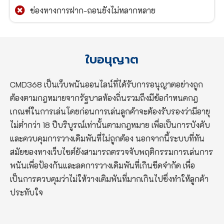
ช่องทางการฝาก-ถอนยังไม่หลากหลาย
ใบอนุญาต
CMD368
เป็นเว็บพนันออนไลน์ที่ได้รับการอนุญาตอย่างถูก
ต้องตามกฎหมายจากรัฐบาลท้องถิ่นรวมถึงมีข้อกำหนดกฎ
เกณฑ์ในการเล่นโดยก่อนการเล่นลูกค้าจะต้องรับรองว่ามีอายุ
ไม่ต่ำกว่า 18 ปีบริบูรณ์เท่านั้นตามกฎหมาย เพื่อเป็นการบังคับ
และควบคุมการวางเดิมพันที่ไม่ถูกต้อง นอกจากนี้ระบบที่ทัน
สมัยของทางเว็บไซต์ยังสามารถตรวจจับพฤติกรรมการเล่นการ
พนันเพื่อป้องกันและลดการวางเดิมพันที่เกินขีดจำกัด เพื่อ
เป็นการควบคุมว่าไม่ให้วางเดิมพันที่มากเกินไปซึ่งทำให้ลูกค้า
ประทับใจ