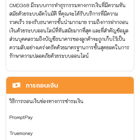
CMD368
มีระบบการทำธุรกรรมทางการเงินที่มีความทัน
สมัยด้วยระบบอัตโนมัติ ที่คุณจะได้รับบริการที่มีความ
รวดเร็ว รองรับธนาคารชั้นนำมากมาย รวมถึงการฝากถอน
เงินด้วยระบบออนไลน์ที่ทันสมัยมากที่สุด และที่สำคัญข้อมูล
ส่วนบุคคลรวมถึงบัญชีธนาคารของลูกค้าจะถูกเก็บไว้เป็น
ความลับอย่างเคร่งครัดด้วยมาตรฐานการขั้นสุดยอดในการ
รักษาความปลอดภัยด้วยระบบออนไลน์
การถอนเงิน
วิธีการถอนเงิน
ช่องทางการชำระเงิน
PromptPay
Truemoney