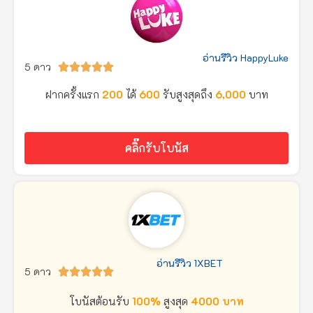
อ่านรีวิว HappyLuke
5 ดาว





ฝากครั้งแรก
200
ได้
600
รับสูงสุดถึง
6,000
บาท
คลิ๊กรับโบนัส
อ่านรีวิว 1XBET
5 ดาว





โบนัสต้อนรับ
100%
สูงสุด
4000 บาท