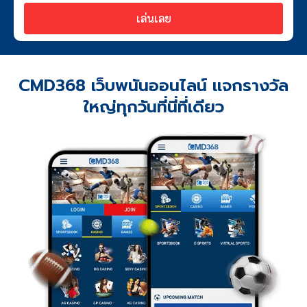
เล่นเลย
CMD368 เว็บพนันออนไลน์ แจกรางวัล
ใหญ่ทุกวันที่นี่ที่เดียว