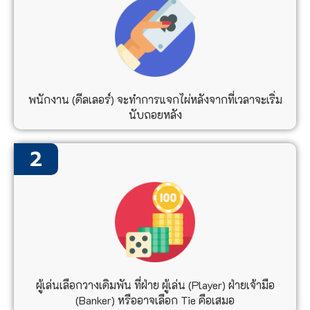
พนักงาน (ดีลเลอร์) จะทำการแจกไผ่หลังจากที่เวลาจะเริ่ม
นับถอยหลัง
2
ผู้เล่นเลือกวางเดิมพัน ที่ฝ่าย ผู้เล่น (Player) ฝ่ายเจ้ามือ
(Banker) หรืออาจเลือก Tie คือเสมอ