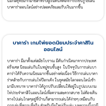
นี้มีกลยุทธ์มากมายสำหรับผู้เริ่มต้นที่ต้องการเรียนรู้วิธีเล่น
บาคาร่าออนไลน์อย่างปลอดภัยและรับเงินมากขึ้น
บาคาร่า เกมไพ่ยอดนิยมประจำคาสิโน
ออนไลน์
บาคาร่า มีมาตั้งแต่สมัยโบราณ มีต้นกำเนิดมาจากประเทศ
ฝรั่งเศส นิยมเล่นกันในหมู่ชนชั้นสูง ในปัจจุบันการเล่นบา
คาร่าได้รับความนิยมมากขึ้นอย่างต่อเนื่อง วิธีการเล่นบาคา
ร่าคล้ายกับการเล่นไพ่ป๊อกเด้ง ในยุคสมัยโลกออนไลน์เข้า
มามีบทบาท บาคาร่าได้ถูกปรับเปลี่ยนให้อยู่ในรูปแบบเกม
ไพ่ประจำคาสิโนออนไลน์เพื่อความสะดวกสบาย ไม่ต้องเดิน
ทางไปเล่นไกลๆอยู่ที่บ้านก็สามารถเล่นได้ง่ายๆ เหมือนกับ
การเล่นที่สถานที่จริง สำหรับมือใหม่เริ่มเล่น บทความนี้เรามี