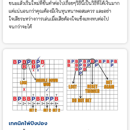
ชนะแล้วเริ่มใหม่ที่ขั้นต่ำต่อไปเรื่อยๆวิธีนี้เป็นวิธีที่ได้เงินมาก
แต่แน่นอนกว่าคุณต้องมีเงินทุนหนาพอสมควร และอย่า
ใจเสียระหว่างการเล่นเมื่อเสียต้องใจแข็งแทงทบต่อไป
จนกว่าจะได้
เทคนิคไพ่ปิงปอง