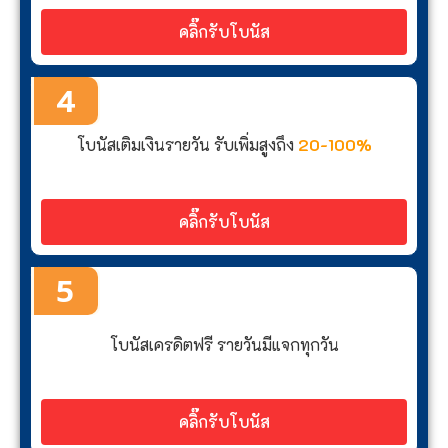
คลิ๊กรับโบนัส
4
โบนัสเติมเงินรายวัน รับเพิ่มสูงถึง
20-100%
คลิ๊กรับโบนัส
5
โบนัสเครดิตฟรี รายวันมีแจกทุกวัน
คลิ๊กรับโบนัส