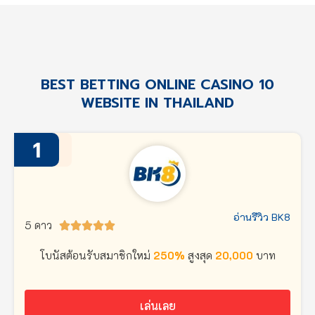
BEST BETTING ONLINE CASINO 10
WEBSITE IN THAILAND
1
อ่านรีวิว BK8
5 ดาว





โบนัสต้อนรับสมาชิกใหม่
250%
สูงสุด
20,000
บาท
เล่นเลย