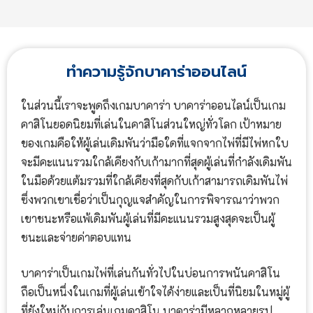
ทำความรู้จักบาคาร่าออนไลน์
ในส่วนนี้เราจะพูดถึงเกมบาคาร่า
บาคาร่าออนไลน์
เป็นเกม
คาสิโนยอดนิยมที่เล่นในคาสิโนส่วนใหญ่ทั่วโลก เป้าหมาย
ของเกมคือให้ผู้เล่นเดิมพันว่ามือใดที่แจกจากไพ่ที่มีไพ่หกใบ
จะมีคะแนนรวมใกล้เคียงกับเก้ามากที่สุดผู้เล่นที่กำลังเดิมพัน
ในมือด้วยแต้มรวมที่ใกล้เคียงที่สุดกับเก้าสามารถเดิมพันไพ่
ซึ่งพวกเขาเชื่อว่าเป็นกุญแจสำคัญในการพิจารณาว่าพวก
เขาชนะหรือแพ้เดิมพันผู้เล่นที่มีคะแนนรวมสูงสุดจะเป็นผู้
ชนะและจ่ายค่าตอบแทน
บาคาร่าเป็นเกมไพ่ที่เล่นกันทั่วไปในบ่อนการพนันคาสิโน
ถือเป็นหนึ่งในเกมที่ผู้เล่นเข้าใจได้ง่ายและเป็นที่นิยมในหมู่ผู้
ที่ยังใหม่กับการเล่นเกมคาสิโน บาคาร่ามีหลากหลายรูป