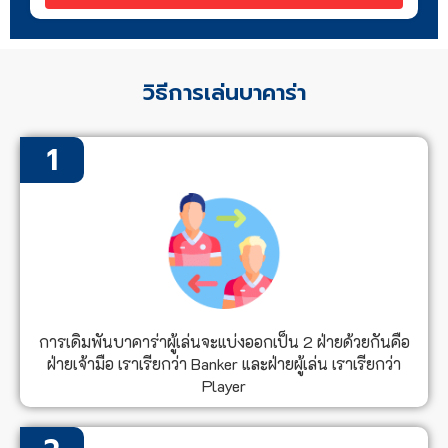
วิธีการเล่นบาคาร่า
1
การเดิมพันบาคาร่าผู้เล่นจะแบ่งออกเป็น 2 ฝ่ายด้วยกันคือ
ฝ่ายเจ้ามือ เราเรียกว่า Banker และฝ่ายผู้เล่น เราเรียกว่า
Player