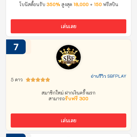
โบนัสต้้อนรับ
350%
สูงสุด
18,000
+
150
ฟรีสปิน
เล่นเลย
7
อ่านรีวิว SBFPLAY
5 ดาว





สมาชิกใหม่ ฝากเงินครั้งแรก
สามารถ
รับฟรี 300
เล่นเลย