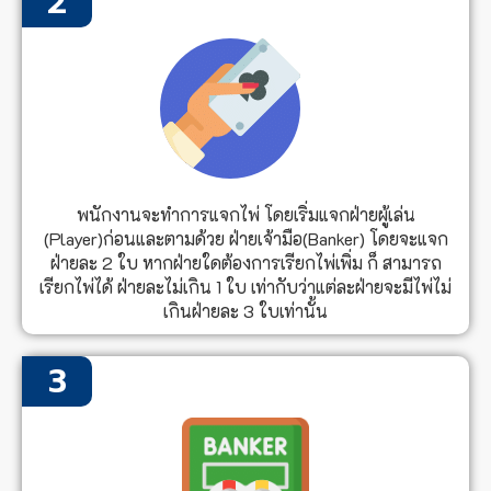
2
พนักงานจะทำการแจกไพ่ โดยเริ่มแจกฝ่ายผู้เล่น
(Player)ก่อนและตามด้วย ฝ่ายเจ้ามือ(Banker) โดยจะแจก
ฝ่ายละ 2 ใบ หากฝ่ายใดต้องการเรียกไพ่เพิ่ม ก็ สามารถ
เรียกไพ่ได้ ฝ่ายละไม่เกิน 1 ใบ เท่ากับว่าแต่ละฝ่ายจะมีไพ่ไม่
เกินฝ่ายละ 3 ใบเท่านั้น
3