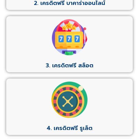
2. เครดิตฟรี บาคาร่าออนไลน์
3. เครดิตฟรี สล็อต
4. เครดิตฟรี รูเล็ต