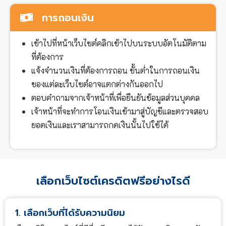
การถอนเงิน
เข้าไปที่หน้าเว็บไซต์คลิกเข้าไปบนระบบอัตโนมัติตาม
ที่ต้องการ
แจ้งจำนวนเงินที่ต้องการถอน ขั้นต่ำในการถอนเงิน
ของแต่ละเว็บไซต์อาจแตกต่างกันออกไป
ตอบคำถามจากเจ้าหน้าที่เพื่อยืนยันข้อมูลส่วนบุคคล
เจ้าหน้าที่จะทำการโอนเงินเข้ามาสู่บัญชีและตรวจสอบ
ยอดเงินและเราสามารถกดเงินนั้นไปใช้ได้
เลือกเว็บไซต์เครดิตฟรีอย่างไรดี
1. เลือกเว็บที่ได้รับความนิยม