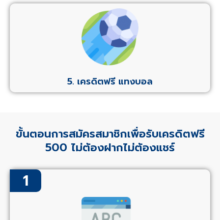
5. เครดิตฟรี แทงบอล
ขั้นตอนการสมัครสมาชิกเพื่อรับเครดิตฟรี
500 ไม่ต้องฝากไม่ต้องแชร์
1