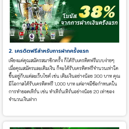
2. เครดิตฟรีสำหรับการฝากครั้งแรก
เพียงแค่คุณสมัครสมาชิกครั้ง ก็ได้รับเครดิตฟรีแบบง่ายๆ
เมื่อคุณสมัครและเติมเงิน ก็จะได้รับเครดิตฟรีจำนวนเท่าใด
ขึ้นอยู่กับแต่ละเว็บไซต์ เช่น เติมเงินอย่างน้อย 300 บาท คุณ
มีโอกาสได้รับเครดิตฟรี 1,000 บาท แต่อาจมีข้อกำหนดใน
การทำยอดเทิร์น เช่น ทำเทิร์นเทิร์นอย่างน้อย 20 เท่าของ
จำนวนเงินฝาก