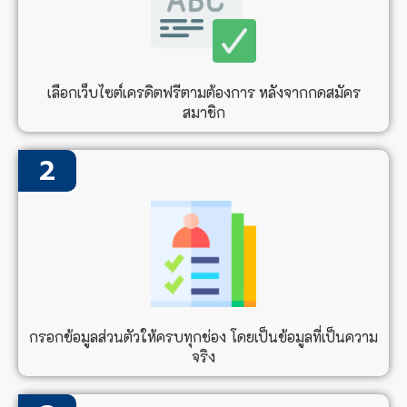
เลือกเว็บไซต์เครดิตฟรีตามต้องการ หลังจากกดสมัคร
สมาชิก
2
กรอกข้อมูลส่วนตัวให้ครบทุกช่อง โดยเป็นข้อมูลที่เป็นความ
จริง