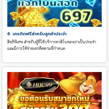
6. เครดิตฟรีสำหรับลูกค้าประจำ
สิทธิพิเศษ สำหรับผู้ที่ใช้บริการคาสิโนของเราเป็นประจำ
และมีการใช้จ่ายเครดิตตามที่กำหนด