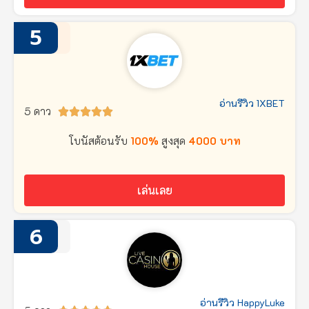
5
อ่านรีวิว 1XBET
5 ดาว





โบนัสต้อนรับ
100%
สูงสุด
4000 บาท
เล่นเลย
6
อ่านรีวิว HappyLuke