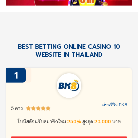
BEST BETTING ONLINE CASINO 10
WEBSITE IN THAILAND
1
อ่านรีวิว BK8
5 ดาว





โบนัสต้อนรับสมาชิกใหม่
250%
สูงสุด
20,000
บาท