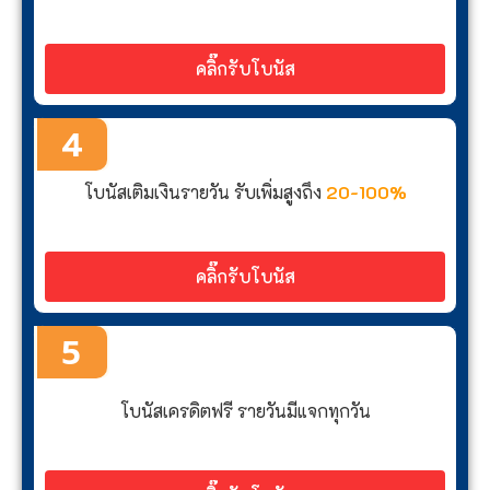
คลิ๊กรับโบนัส
4
โบนัสเติมเงินรายวัน รับเพิ่มสูงถึง
20-100%
คลิ๊กรับโบนัส
5
โบนัสเครดิตฟรี รายวันมีแจกทุกวัน