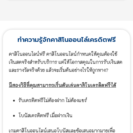
ทำความรู้จักคาสิโนออนไล์เครดิตฟรี
คาสิโนออนไลน์ฟรี คาสิโนออนไลน์กำหนดให้คุณต้องใช้
เงินสดจริงสำหรับบริการ แต่ให้โอกาสคุณในการรับเงินสด
และรางวัลจริงด้วย แล้วจะเริ่มต้นอย่างไรให้ถูกทาง?
มีสองวิธีที่คุณสามารถเริ่มต้นเล่นคาสิโนเครดิตฟรีได้
รับเครดิตฟรีไม่ต้องฝาก ไม่ต้องแชร์
โบนัสเครดิตฟรี เมื่อฝากเงิน
เกมคาสิโนออนไลน์เสนอโบนัสและข้อเสนอมากมายเพื่อ