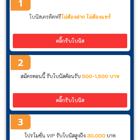
1
โบนัสเครดิตฟรี
ไม่ต้องฝาก ไม่ต้องแชร์
คลิ๊กรับโบนัส
2
สมัครตอนนี้ รับโบนัสต้อนรับ
500-1
,500 บาท
คลิ๊กรับโบนัส
3
โปรโมชั่น
VIP
รับโบนัสสูงถึง
30
,
000
บาท