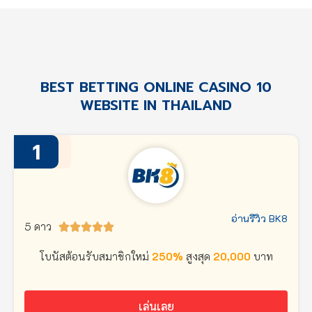
BEST BETTING ONLINE CASINO 10
WEBSITE IN THAILAND
1
อ่านรีวิว BK8
5 ดาว





โบนัสต้อนรับสมาชิกใหม่
250%
สูงสุด
20,000
บาท
เล่นเลย