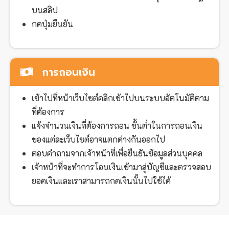
บนสลิป
กดปุ่มยืนยัน
การถอนเงิน
เข้าไปที่หน้าเว็บไซต์คลิกเข้าไปบนระบบอัตโนมัติตาม
ที่ต้องการ
แจ้งจำนวนเงินที่ต้องการถอน ขั้นต่ำในการถอนเงิน
ของแต่ละเว็บไซต์อาจแตกต่างกันออกไป
ตอบคำถามจากเจ้าหน้าที่เพื่อยืนยันข้อมูลส่วนบุคคล
เจ้าหน้าที่จะทำการโอนเงินเข้ามาสู่บัญชีและตรวจสอบ
ยอดเงินและเราสามารถกดเงินนั้นไปใช้ได้