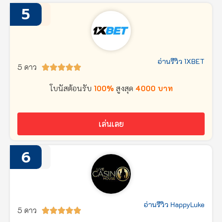
5
อ่านรีวิว 1XBET
5 ดาว





โบนัสต้อนรับ
100%
สูงสุด
4000 บาท
เล่นเลย
6
อ่านรีวิว HappyLuke
5 ดาว




