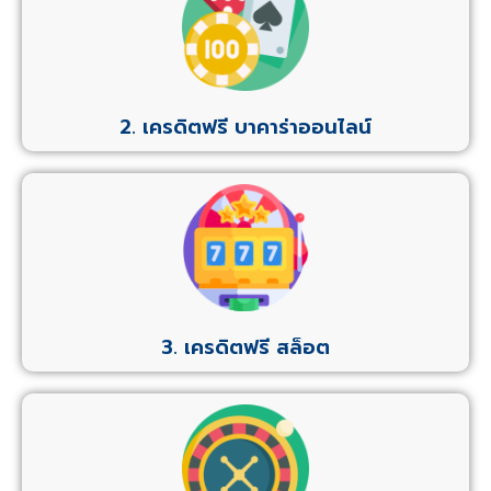
2. เครดิตฟรี บาคาร่าออนไลน์
3. เครดิตฟรี สล็อต