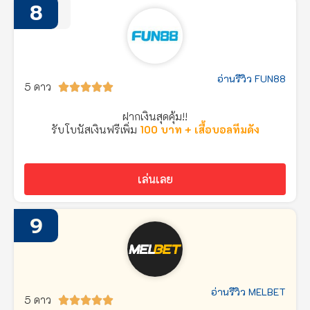
8
อ่านรีวิว FUN88
5 ดาว





ฝากเงินสุดคุ้ม!!
รับโบนัสเงินฟรีเพิ่ม
100 บาท + เสื้อบอลทีมดัง
เล่นเลย
9
อ่านรีวิว MELBET
5 ดาว




