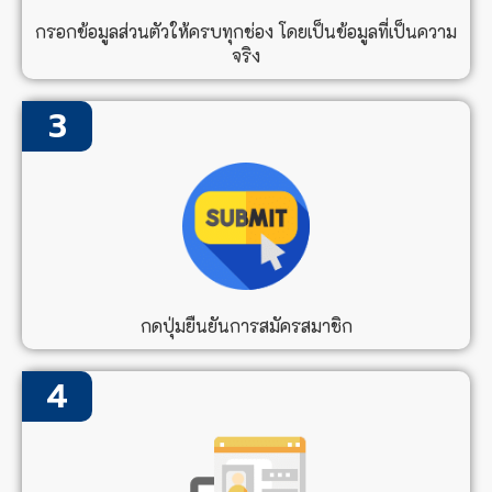
กรอกข้อมูลส่วนตัวให้ครบทุกช่อง โดยเป็นข้อมูลที่เป็นความ
จริง
3
กดปุ่มยืนยันการสมัครสมาชิก
4