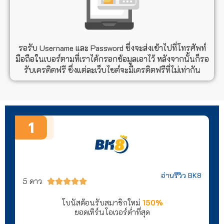
รอรับ Username และ Password ซึ่งจะส่งเข้าไปที่โทรศัพท์
มือถือในเบอร์ตามที่เราได้กรอกข้อมูลเอาไว้ หลังจากนั้นก็รอ
รับเครดิตฟรี ซึ่งแต่ละเว็บไซต์จะมีเครดิตฟรีที่ไม่เท่ากัน
1
อ่านรีวิว BK8
5 ดาว





โบนัสต้อนรับสมาชิกใหม่
150%
ยอดเทิร์นโอเวอร์ต่ำที่สุด