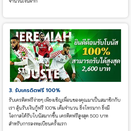
จำนวนเงินฝาก
3. รับเครดิตฟรี 100%
รับเครดิตฟรีง่ายๆ เพียงเชิญเพื่อนของคุณมาเป็นสมาชิกกับ
เรา ลุ้นรับเงินกู้ฟรี 100% เต็มจำนวน ยิ่งโทรมาก ยิ่งมี
โอกาสได้รับโบนัสมากขึ้น เครดิตฟรีสูงสุด 500 บาท
สำหรับการลงทะเบียนครั้งแรก