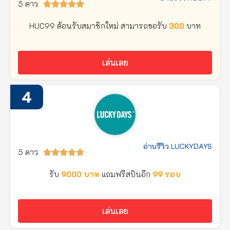
5 ดาว





HUC99 ต้อนรับสมาชิกใหม่ สามารถขอรับ
300
บาท
เล่นเลย
4
อ่านรีวิว LUCKYDAYS
5 ดาว





รับ
9000 บาท
แถมฟรีสปินอีก
99 รอบ
เล่นเลย