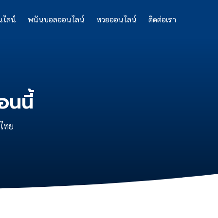
นไลน์
พนันบอลออนไลน์
หวยออนไลน์
ติดต่อเรา
อนนี้
ศไทย