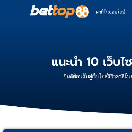
คาสิโนออนไลน์
แนะนำ 10 เว็บไซต
ยินดีต้อนรับสู่เว็บไซต์รีวิวคา