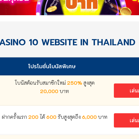
ASINO 10 WEBSITE IN THAILAND
โปรโมชั่นโบนัสพิเศษ
โบนัสต้อนรับสมาชิกใหม่
250%
สูงสุด
เล่น
20,000
บาท
ฝากครั้งแรก
200
ได้
600
รับสูงสุดถึง
6,000
บาท
เล่น