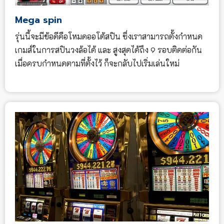
Mega spin
รุ่นนี้จะมีข้อดีคือโหมดออโต้สปิน ซึ่งเราสามารถตั้งกำหนด
เกมส์ในการสปินวงล้อได้ และ สูงสุดได้ถึง 9 รอบติดต่อกัน
เมื่อครบกำหนดตามที่ตั้งไว้ ก็จะกลับไปเริ่มเล่นใหม่