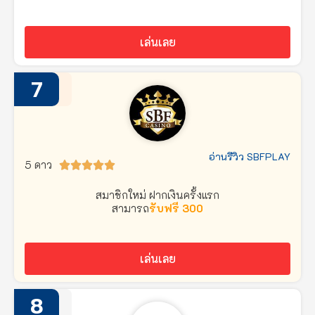
เล่นเลย
7
อ่านรีวิว SBFPLAY
5 ดาว





สมาชิกใหม่ ฝากเงินครั้งแรก
สามารถ
รับฟรี 300
เล่นเลย
8