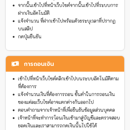
จากนั้นเข้าไปที่หน้าเว็บไซต์จากนั้นเข้าไปที่ระบบการ
ฝากเงินอัตโนมัติ
แจ้งจำนวน ที่ฝากเข้าไปพร้อมด้วยระบุเวลาที่ปรากฏ
บนสลิป
กดปุ่มยืนยัน
การถอนเงิน
เข้าไปที่หน้าเว็บไซต์คลิกเข้าไปบนระบบอัตโนมัติตาม
ที่ต้องการ
แจ้งจำนวนเงินที่ต้องการถอน ขั้นต่ำในการถอนเงิน
ของแต่ละเว็บไซต์อาจแตกต่างกันออกไป
ตอบคำถามจากเจ้าหน้าที่เพื่อยืนยันข้อมูลส่วนบุคคล
เจ้าหน้าที่จะทำการโอนเงินเข้ามาสู่บัญชีและตรวจสอบ
ยอดเงินและเราสามารถกดเงินนั้นไปใช้ได้