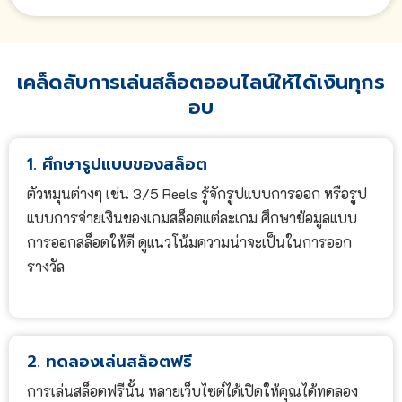
เคล็ดลับการเล่นสล็อตออนไลน์ให้ได้เงินทุกร
อบ
1. ศึกษารูปแบบของสล็อต
ตัวหมุนต่างๆ เช่น 3/5 Reels รู้จักรูปแบบการออก หรือรูป
แบบการจ่ายเงินของเกมสล็อตแต่ละเกม ศึกษาข้อมูลแบบ
การออกสล็อตให้ดี ดูแนวโน้มความน่าจะเป็นในการออก
รางวัล
2. ทดลองเล่นสล็อตฟรี
การเล่นสล็อตฟรีนั้น หลายเว็บไซต์ได้เปิดให้คุณได้ทดลอง