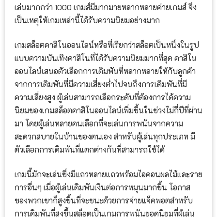
เล่นมากกว่า 1000 เกมส์มีมากมายหลากหลายค่ายเกมส์ จึง
เป็นเหตุให้เกมเหล่านี้ได้รับความนิยมอย่างมาก
เกมสล็อตคาสิโนออนไลน์หรือที่เรียกว่าสล็อตเป็นหนึ่งในรูป
แบบความบันเทิงคาสิโนที่ได้รับความนิยมมากที่สุด คาสิโน
ออนไลน์เสนอตัวเลือกการเดิมพันที่หลากหลายให้กับลูกค้า
จากการเดิมพันที่มีความเสี่ยงต่ำไปจนถึงการเดิมพันที่มี
ความเสี่ยงสูง ผู้เล่นสามารถเลือกระดับที่ต้องการได้ความ
นิยมของเกมสล็อตคาสิโนออนไลน์เพิ่มขึ้นในช่วงไม่กี่ปีที่ผ่าน
มา โดยผู้เล่นหลายคนเลือกที่จะเล่นการพนันจากความ
สะดวกสบายในบ้านของตนเอง สำหรับผู้เล่นทุกประเภท มี
ตัวเลือกการเดิมพันที่แตกต่างกันที่สามารถใช้ได้
เกมนี้มักจะเล่นซึ่งมีแถวหลายแถวพร้อมไอคอนผลไม้และราย
การอื่นๆ เมื่อผู้เล่นเดิมพันเงินต่อการหมุนมากขึ้น โอกาส
ของพวกเขาก็สูงขึ้นที่จะชนะด้วยการจ่ายแจ็คพอตสำหรับ
การเดิมพันที่สูงขึ้นสล็อตเป็นเกมการพนันยอดนิยมที่ผู้เล่น