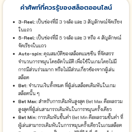
คำศัพท์ที่ควรรู้ของสล็อตออนไลน์
3-Reel
: เป็นช่องที่มี 3 วงล้อ และ 3 สัญลักษณ์จัดเรียง
ในแถว
5-Reel
: เป็นช่องที่มี 5 วงล้อ และ 3 หรือ 4 สัญลักษณ์
จัดเรียงในแถว
Auto-spin
: คุณสมบัติของสล็อตแมชชีน ที่จัดสรร
จำนวนการหมุนโดยอัตโนมัติ เพื่อใช้ในเกมโดยไม่มี
การมีส่วนร่วมมาก หรือไม่มีส่วนเกี่ยวข้องจากผู้เล่น
สล็อต
Bet
: จำนวนเงินทั้งหมด ที่ผู้เล่นสล็อตเดิมพันในเกม
สล็อตนั้น ๆ
Bet Max
: สำหรับการเดิมพันสูงสุด Bet Max คือผลรวม
สูงสุดที่ผู้เล่นสามารถเดิมพันในการหมุนครั้งเดียว
Bet Min
: การเดิมพันขั้นต่ำ Bet Min คือผลรวมขั้นต่ำ ที่
ผู้เล่นสามารถเดิมพันในการหมุนครั้งเดียวในเกมสล็อต