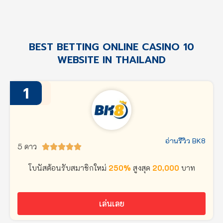
BEST BETTING ONLINE CASINO 10
WEBSITE IN THAILAND
1
อ่านรีวิว BK8
5 ดาว





โบนัสต้อนรับสมาชิกใหม่
250%
สูงสุด
20,000
บาท
เล่นเลย