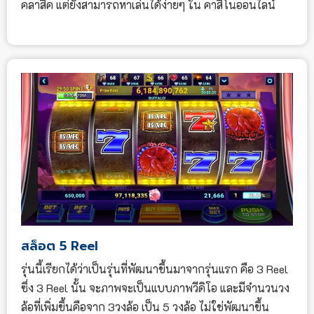
คลาสิค แต่ยังสามารถหาเล่นได้ง่ายๆ ใน คาสิโนออนไลน์
สล็อต 5 Reel
รุ่นนี้เรียกได้ว่าเป็นรุ่นที่พัฒนาขึ้นมาจากรุ่นแรก คือ 3 Reel
ซึ่ง 3 Reel นั้น จะภาพจะเป็นแบบภาพวีดิโอ และมีจำนวนวง
ล้อที่เพิ่มขึ้นคือจาก 3วงล้อ เป็น 5 วงล้อ ไม่ใช่พัฒนาขึ้น