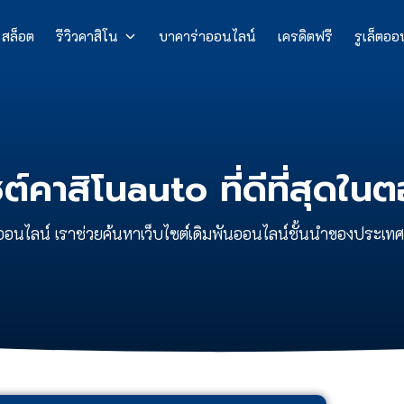
สล็อต
รีวิวคาสิโน
บาคาร่าออนไลน์
เครดิตฟรี
รูเล็ตออ
์คาสิโนauto ที่ดีที่สุดในตอ
สิโนออนไลน์ เราช่วยค้นหาเว็บไซต์เดิมพันออนไลน์ชั้นนำของประเท