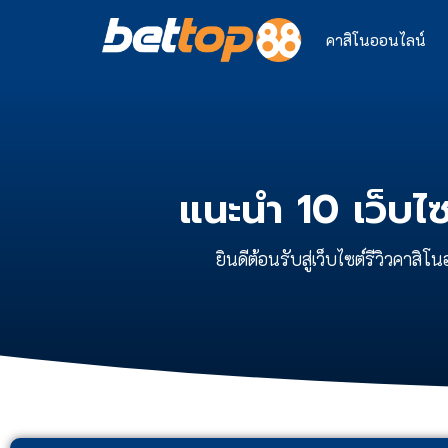
คาสิโนออนไลน์
แนะนำ 10 เว็บไซต
ยินดีต้อนรับสู่เว็บไซต์รีวิวคา