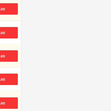
เลย
เลย
เลย
เลย
เลย