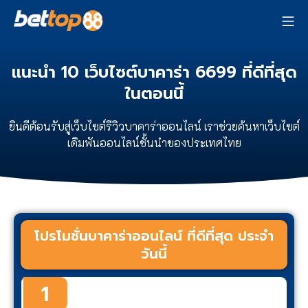
แนะนำ 10 เว็บไซต์บาคาร่า 6699 ที่ดีที่สุด
ในตอนนี้
ยินดีต้อนรับสู่เว็บไซต์รีวิวบาคาร่าออนไลน์ เราช่วยค้นหาเว็บไซต์
เดิมพันออนไลน์ชั้นนำของประเทศไทย
โปรโมชั่นบาคาร่าออนไลน์ ที่ดีที่สุด ประจำ
วันนี้
1