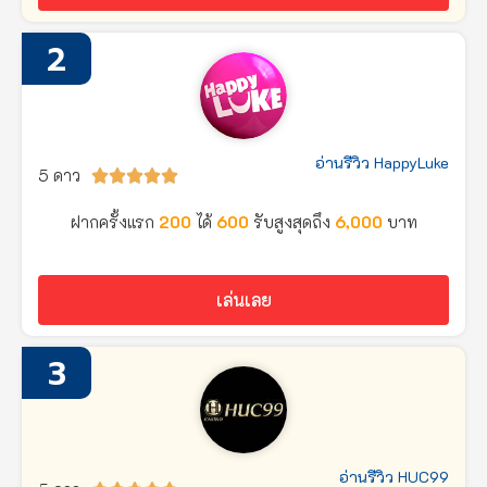
2
อ่านรีวิว HappyLuke
5 ดาว





ฝากครั้งแรก
200
ได้
600
รับสูงสุดถึง
6,000
บาท
เล่นเลย
3
อ่านรีวิว HUC99