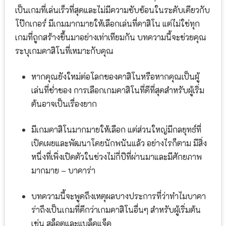
เป็นเกมที่เล่นเร็วที่สุดและไม่มีความซับซ้อนในระดับเดียวกับ
โป๊กเกอร์ มีเกมมากมายให้เลือกเล่นที่คาสิโน แต่ไม่ใช่ทุก
เกมที่ถูกสร้างขึ้นมาอย่างเท่าเทียมกัน บทความนี้จะช่วยคุณ
ระบุเกมคาสิโนที่เหมาะกับคุณ
หากคุณยังใหม่ต่อโลกของคาสิโนหรือหากคุณเป็นผู้
เล่นที่ช่ำชอง การเลือกเกมคาสิโนที่ดีที่สุดสำหรับผู้เริ่ม
ต้นอาจเป็นเรื่องยาก
มีเกมคาสิโนมากมายให้เลือก แต่ส่วนใหญ่มีกลยุทธ์ที่
เปิดเผยและพัฒนาโดยนักพนันแล้ว อย่างไรก็ตาม มีสิ่ง
หนึ่งที่เพิ่งเปิดตัวในช่วงไม่กี่ปีที่ผ่านมาและมีศักยภาพ
มากมาย – บาคาร่า
บทความนี้จะพูดถึงเหตุผลบางประการที่ว่าทำไมบาคา
ร่าถึงเป็นเกมที่ดีกว่าเกมคาสิโนอื่นๆ สำหรับผู้เริ่มต้น
เช่น สล็อตและแบล็คแจ็ค