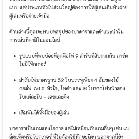
แบบ แต่ประเภททั่วไปส่วนใหญ่ต้องการให้ผู้เล่นเดิมพันฝ่าย
ผู้เล่นหรือฝ่ายเจ้ามือ
ด้านล่างนี้คุณจะพบบทสรุปของบาคาร่าและคำแนะนำใน
การเล่นที่คาสิโนออนไลน์
รูปแบบที่พบบ่อยที่สุดคือไพ่ 9 สำรับที่สับรวมกัน การ์ด
ไม่มีโจ๊กเกอร์
สำรับไพ่มาตรฐาน 52 ใบบรรจุเพียง 4 อันของไม้
กอล์ฟ, เพชร, หัวใจ, โพดำ และ 18 ใบจากไพ่หน้าสอง
ใบแต่ละใบ – เอซและคิง
เดิมพันได้ทั้งมือของผู้เล่น
บาคาร่าเป็นเกมแห่งโอกาส แต่ไม่เหมือนกับเกมอื่นๆ เช่น แบ
ล็คแจ็คหรือโปกเกอร์ ที่ไม่ต้องใช้ทักษะใดๆ นอกจากนี้ยัง