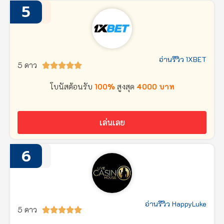
5
อ่านรีวิว 1XBET
5 ดาว





โบนัสต้อนรับ
100%
สูงสุด
4000 บาท
เล่นเลย
6
อ่านรีวิว HappyLuke
5 ดาว




