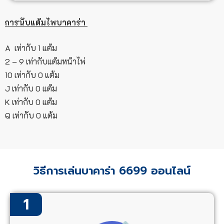
การนับแต้มไพบาคาร่า
A
เท่ากับ
1
แต้ม
2 – 9
เท่ากับแต้มหน้าไพ่
10
เท่ากับ
0
แต้ม
J
เท่ากับ
0
แต้ม
K
เท่ากับ
0
แต้ม
Q
เท่ากับ
0
แต้ม
วิธีการเล่นบาคาร่า 6699 ออนไลน์
1