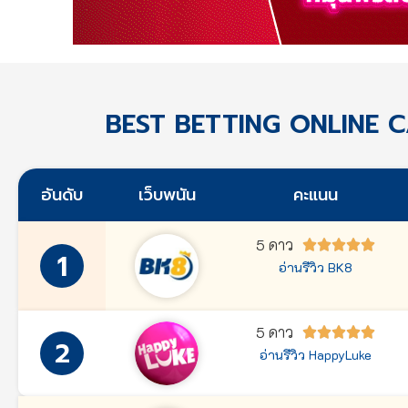
BEST BETTING ONLINE C
อันดับ
เว็บพนัน
คะแนน
5 ดาว





1
อ่านรีวิว BK8
5 ดาว





2
อ่านรีวิว HappyLuke