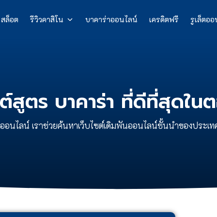
สล็อต
รีวิวคาสิโน
บาคาร่าออนไลน์
เครดิตฟรี
รูเล็ตออ
์สูตร บาคาร่า ที่ดีที่สุดในต
าร่าออนไลน์ เราช่วยค้นหาเว็บไซต์เดิมพันออนไลน์ชั้นนำของประเ