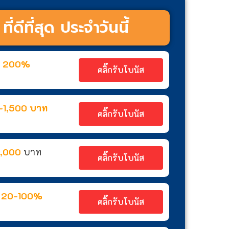
่ดีที่สุด ประจำวันนี้
์
200
%
คลิ๊กรับโบนัส
-1
,500 บาท
คลิ๊กรับโบนัส
,
000
บาท
คลิ๊กรับโบนัส
ง
20-100%
คลิ๊กรับโบนัส