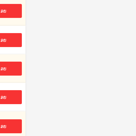
เลย
เลย
เลย
เลย
เลย