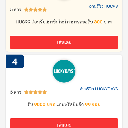
อ่านรีวิว HUC99
5 ดาว





HUC99 ต้อนรับสมาชิกใหม่ สามารถขอรับ
300
บาท
เล่นเลย
4
อ่านรีวิว LUCKYDAYS
5 ดาว





รับ
9000 บาท
แถมฟรีสปินอีก
99 รอบ
เล่นเลย