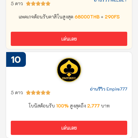
5 ดาว





แพคเกจต้อนรับคาสิโนสูงสุด
68000THB
+
290FS
เล่นเลย
10
อ่านรีวิว Empire777
5 ดาว





โบนัสต้อนรับ
100%
สูงสุดถึง
2,777
บาท
เล่นเลย