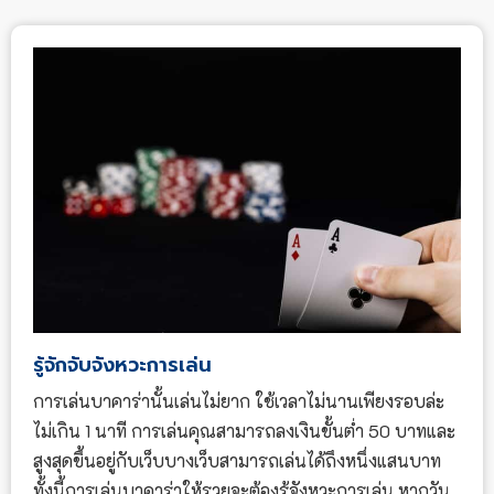
รู้จักจับจังหวะการเล่น
การเล่นบาคาร่านั้นเล่นไม่ยาก ใช้เวลาไม่นานเพียงรอบล่ะ
ไม่เกิน 1 นาที การเล่นคุณสามารถลงเงินขั้นต่ำ 50 บาทและ
สูงสุดขึ้นอยู่กับเว็บบางเว็บสามารถเล่นได้ถึงหนึ่งแสนบาท
ทั้งนี้การเล่นบาคาร่าให้รวยจะต้องรู้จังหวะการเล่น หากวัน