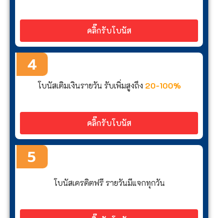
คลิ๊กรับโบนัส
4
โบนัสเติมเงินรายวัน รับเพิ่มสูงถึง
20-100%
คลิ๊กรับโบนัส
5
โบนัสเครดิตฟรี รายวันมีแจกทุกวัน