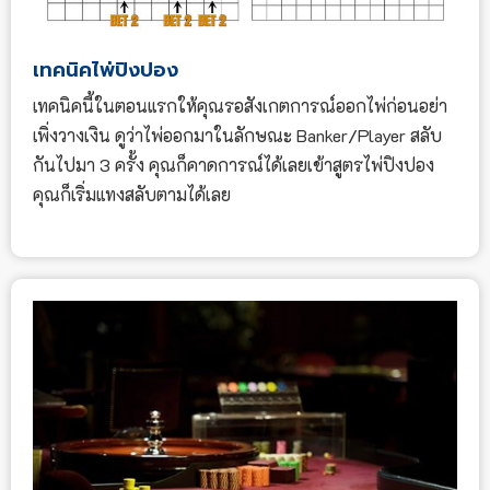
เทคนิคไพ่ปิงปอง
เทคนิคนี้ในตอนแรกให้คุณรอสังเกตการณ์ออกไพ่ก่อนอย่า
เพิ่งวางเงิน ดูว่าไพ่ออกมาในลักษณะ Banker/Player สลับ
กันไปมา 3 ครั้ง คุณก็คาดการณ์ได้เลยเข้าสูตรไพ่ปิงปอง
คุณก็เริ่มแทงสลับตามได้เลย