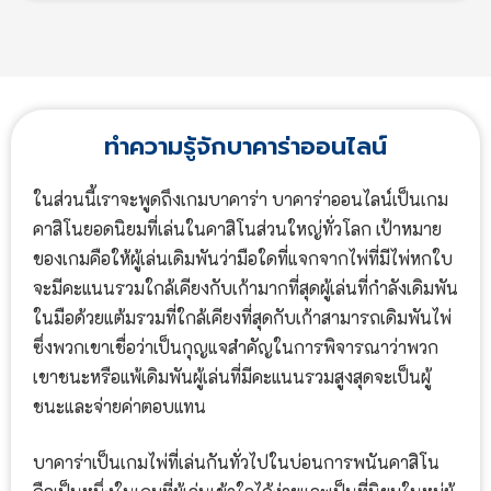
ทำความรู้จักบาคาร่าออนไลน์
ในส่วนนี้เราจะพูดถึงเกมบาคาร่า
บาคาร่าออนไลน์
เป็นเกม
คาสิโนยอดนิยมที่เล่นในคาสิโนส่วนใหญ่ทั่วโลก เป้าหมาย
ของเกมคือให้ผู้เล่นเดิมพันว่ามือใดที่แจกจากไพ่ที่มีไพ่หกใบ
จะมีคะแนนรวมใกล้เคียงกับเก้ามากที่สุดผู้เล่นที่กำลังเดิมพัน
ในมือด้วยแต้มรวมที่ใกล้เคียงที่สุดกับเก้าสามารถเดิมพันไพ่
ซึ่งพวกเขาเชื่อว่าเป็นกุญแจสำคัญในการพิจารณาว่าพวก
เขาชนะหรือแพ้เดิมพันผู้เล่นที่มีคะแนนรวมสูงสุดจะเป็นผู้
ชนะและจ่ายค่าตอบแทน
บาคาร่าเป็นเกมไพ่ที่เล่นกันทั่วไปในบ่อนการพนันคาสิโน