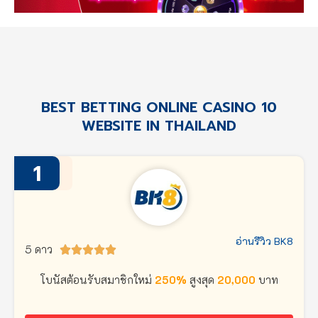
BEST BETTING ONLINE CASINO 10
WEBSITE IN THAILAND
1
อ่านรีวิว BK8
5 ดาว





โบนัสต้อนรับสมาชิกใหม่
250%
สูงสุด
20,000
บาท