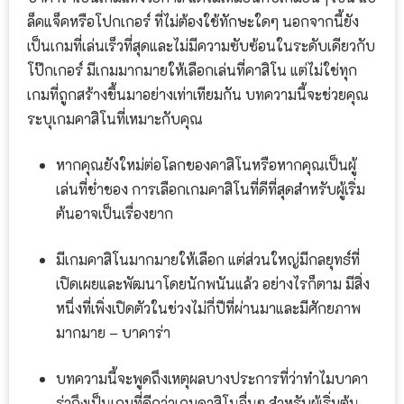
ล็คแจ็คหรือโปกเกอร์ ที่ไม่ต้องใช้ทักษะใดๆ นอกจากนี้ยัง
เป็นเกมที่เล่นเร็วที่สุดและไม่มีความซับซ้อนในระดับเดียวกับ
โป๊กเกอร์ มีเกมมากมายให้เลือกเล่นที่คาสิโน แต่ไม่ใช่ทุก
เกมที่ถูกสร้างขึ้นมาอย่างเท่าเทียมกัน บทความนี้จะช่วยคุณ
ระบุเกมคาสิโนที่เหมาะกับคุณ
หากคุณยังใหม่ต่อโลกของคาสิโนหรือหากคุณเป็นผู้
เล่นที่ช่ำชอง การเลือกเกมคาสิโนที่ดีที่สุดสำหรับผู้เริ่ม
ต้นอาจเป็นเรื่องยาก
มีเกมคาสิโนมากมายให้เลือก แต่ส่วนใหญ่มีกลยุทธ์ที่
เปิดเผยและพัฒนาโดยนักพนันแล้ว อย่างไรก็ตาม มีสิ่ง
หนึ่งที่เพิ่งเปิดตัวในช่วงไม่กี่ปีที่ผ่านมาและมีศักยภาพ
มากมาย – บาคาร่า
บทความนี้จะพูดถึงเหตุผลบางประการที่ว่าทำไมบาคา
ร่าถึงเป็นเกมที่ดีกว่าเกมคาสิโนอื่นๆ สำหรับผู้เริ่มต้น