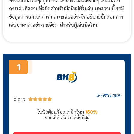
ทางไปเล่นไกลๆอยู่ที่บ้านก็สามารถเล่นได้ง่ายๆ เหมือนกับ
การเล่นที่สถานที่จริง สำหรับมือใหม่เริ่มเล่น บทความนี้เรามี
ข้อมูลการเล่นบาคาร่า ว่าจะเล่นอย่างไร อธิบายขั้นตอนการ
เล่นบาคาร่าอย่างละเอียด สำหรับผู้เล่นมือใหม่
1
อ่านรีวิว BK8
5 ดาว





โบนัสต้อนรับสมาชิกใหม่
150%
ยอดเทิร์นโอเวอร์ต่ำที่สุด