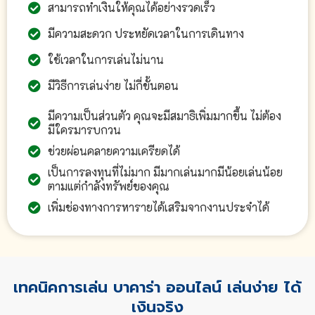
สามารถทำเงินให้คุณได้อย่างรวดเร็ว
มีความสะดวก ประหยัดเวลาในการเดินทาง
ใช้เวลาในการเล่นไม่นาน
มีวิธีการเล่นง่าย ไม่กี่ขั้นตอน
มีความเป็นส่วนตัว คุณจะมีสมาธิเพิ่มมากขึ้น ไม่ต้อง
มีใครมารบกวน
ช่วยผ่อนคลายความเครียดได้
เป็นการลงทุนที่ไม่มาก มีมากเล่นมากมีน้อยเล่นน้อย
ตามแต่กำลังทรัพย์ของคุณ
เพิ่มช่องทางการหารายได้เสริมจากงานประจำได้
เทคนิคการเล่น บาคาร่า ออนไลน์ เล่นง่าย ได้
เงินจริง