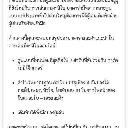
ถือเป็นหนึ่งในเกมที่ผู้เล่นเข้าใจได้ง่ายและเป็นที่นิยมในหมู่ผู้
ที่ยังใหม่กับการเล่นเกมคาสิโน บาคาร่ามีหลากหลายรูป
แบบ แต่ประเภททั่วไปส่วนใหญ่ต้องการให้ผู้เล่นเดิมพันฝ่าย
ผู้เล่นหรือฝ่ายเจ้ามือ
ด้านล่างนี้คุณจะพบบทสรุปของบาคาร่าและคำแนะนำใน
การเล่นที่คาสิโนออนไลน์
รูปแบบที่พบบ่อยที่สุดคือไพ่ 9 สำรับที่สับรวมกัน การ์ด
ไม่มีโจ๊กเกอร์
สำรับไพ่มาตรฐาน 52 ใบบรรจุเพียง 4 อันของไม้
กอล์ฟ, เพชร, หัวใจ, โพดำ และ 18 ใบจากไพ่หน้าสอง
ใบแต่ละใบ – เอซและคิง
เดิมพันได้ทั้งมือของผู้เล่น
บาคาร่าเป็นเกมแห่งโอกาส แต่ไม่เหมือนกับเกมอื่นๆ เช่น แบ