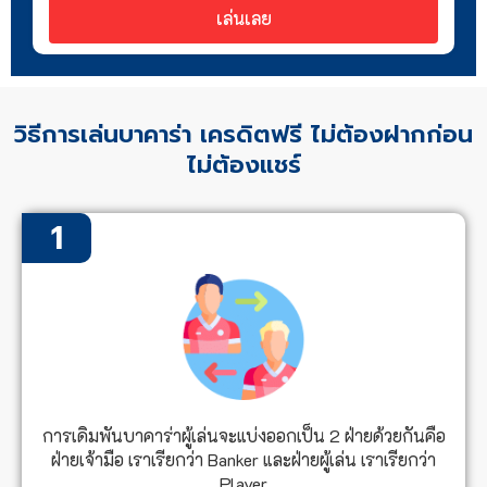
เล่นเลย
วิธีการเล่นบาคาร่า เครดิตฟรี ไม่ต้องฝากก่อน
ไม่ต้องแชร์
1
การเดิมพันบาคาร่าผู้เล่นจะแบ่งออกเป็น 2 ฝ่ายด้วยกันคือ
ฝ่ายเจ้ามือ เราเรียกว่า Banker และฝ่ายผู้เล่น เราเรียกว่า
Player