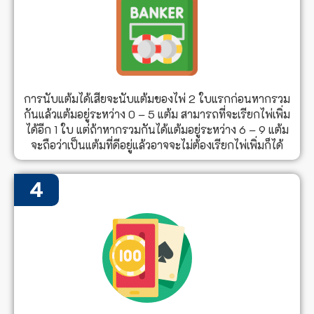
การนับแต้มได้เสียจะนับแต้มของไพ่ 2 ใบแรกก่อนหากรวม
กันแล้วแต้มอยู่ระหว่าง 0 – 5 แต้ม สามารถที่จะเรียกไพ่เพิ่ม
ได้อีก 1 ใบ แต่ถ้าหากรวมกันได้แต้มอยู่ระหว่าง 6 – 9 แต้ม
จะถือว่าเป็นแต้มที่ดีอยู่แล้วอาจจะไม่ต้องเรียกไพ่เพิ่มก็ได้
4