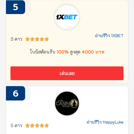
5
อ่านรีวิว 1XBET
5 ดาว





โบนัสต้อนรับ
100%
สูงสุด
4000 บาท
เล่นเลย
6
อ่านรีวิว HappyLuke
5 ดาว




