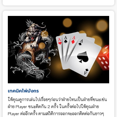
เทคนิคไพ่มังกร
ให้คุณดูการเล่นไปเรื่อยๆก่อนว่าฝ่ายไหนเป็นฝ่ายที่ชนะเช่น
ฝ่าย Player ชนะติดกัน 2 ครั้ง ในครั้งต่อไปให้คุณฝ่าย
Player ต่ออีกครั้ง ตามสถิติการออกจะออกติดต่อกันยาวๆ