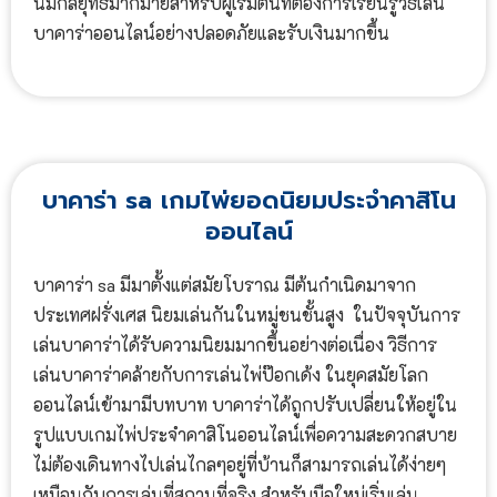
นี้มีกลยุทธ์มากมายสำหรับผู้เริ่มต้นที่ต้องการเรียนรู้วิธีเล่น
บาคาร่าออนไลน์อย่างปลอดภัยและรับเงินมากขึ้น
บาคาร่า sa เกมไพ่ยอดนิยมประจำคาสิโน
ออนไลน์
บาคาร่า sa มีมาตั้งแต่สมัยโบราณ มีต้นกำเนิดมาจาก
ประเทศฝรั่งเศส นิยมเล่นกันในหมู่ชนชั้นสูง ในปัจจุบันการ
เล่นบาคาร่าได้รับความนิยมมากขึ้นอย่างต่อเนื่อง วิธีการ
เล่นบาคาร่าคล้ายกับการเล่นไพ่ป๊อกเด้ง ในยุคสมัยโลก
ออนไลน์เข้ามามีบทบาท บาคาร่าได้ถูกปรับเปลี่ยนให้อยู่ใน
รูปแบบเกมไพ่ประจำคาสิโนออนไลน์เพื่อความสะดวกสบาย
ไม่ต้องเดินทางไปเล่นไกลๆอยู่ที่บ้านก็สามารถเล่นได้ง่ายๆ
เหมือนกับการเล่นที่สถานที่จริง สำหรับมือใหม่เริ่มเล่น