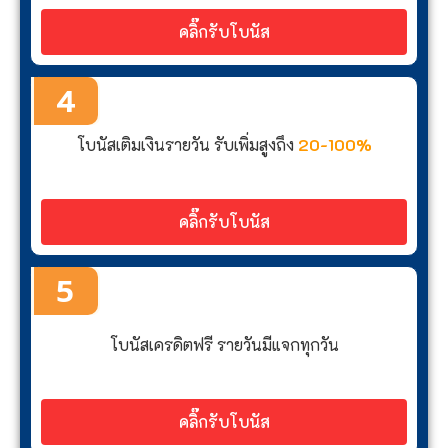
คลิ๊กรับโบนัส
4
โบนัสเติมเงินรายวัน รับเพิ่มสูงถึง
20-100%
คลิ๊กรับโบนัส
5
โบนัสเครดิตฟรี รายวันมีแจกทุกวัน
คลิ๊กรับโบนัส