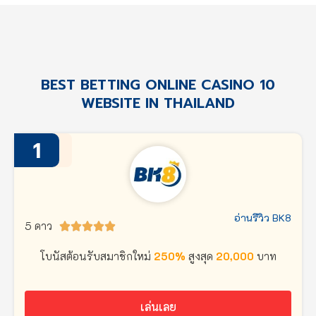
BEST BETTING ONLINE CASINO 10
WEBSITE IN THAILAND
1
อ่านรีวิว BK8
5 ดาว





โบนัสต้อนรับสมาชิกใหม่
250%
สูงสุด
20,000
บาท
เล่นเลย