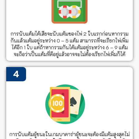
การนับแต้มได้เสียจะนับแต้มของไพ่ 2 ใบแรกก่อนหากรวม
กันแล้วแต้มอยู่ระหว่าง 0 – 5 แต้ม สามารถที่จะเรียกไพ่เพิ่ม
ได้อีก 1 ใบ แต่ถ้าหากรวมกันได้แต้มอยู่ระหว่าง 6 – 9 แต้ม
จะถือว่าเป็นแต้มที่ดีอยู่แล้วอาจจะไม่ต้องเรียกไพ่เพิ่มก็ได้
4
การนับแต้มผู้ชนะในเกมบาคาร่าผู้ชนะจะต้องมีแต้มสูงสุดไม่