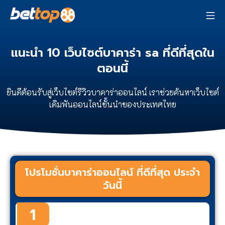
แนะนำ 10 เว็บไซต์บาคาร่า sa ที่ดีที่สุดใน
ตอนนี้
ยินดีต้อนรับสู่เว็บไซต์รีวิวบาคาร่าออนไลน์ เราช่วยค้นหาเว็บไซต์
เดิมพันออนไลน์ชั้นนำของประเทศไทย
โปรโมชั่นบาคาร่าออนไลน์ ที่ดีที่สุด ประจำ
วันนี้
1