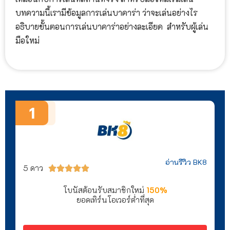
บทความนี้เรามีข้อมูลการเล่นบาคาร่า ว่าจะเล่นอย่างไร
อธิบายขั้นตอนการเล่นบาคาร่าอย่างละเอียด สำหรับผู้เล่น
มือใหม่
1
อ่านรีวิว BK8
5 ดาว





โบนัสต้อนรับสมาชิกใหม่
150%
ยอดเทิร์นโอเวอร์ต่ำที่สุด