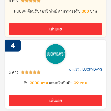
5 ดาว





HUC99 ต้อนรับสมาชิกใหม่ สามารถขอรับ
300
บาท
เล่นเลย
4
อ่านรีวิว LUCKYDAYS
5 ดาว





รับ
9000 บาท
แถมฟรีสปินอีก
99 รอบ
เล่นเลย