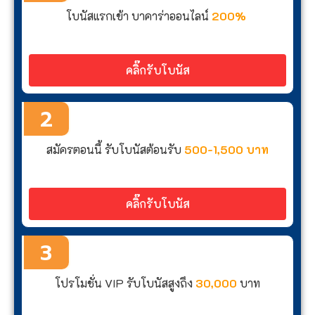
โบนัสแรกเข้า บาคาร่าออนไลน์
200
%
คลิ๊กรับโบนัส
2
สมัครตอนนี้ รับโบนัสต้อนรับ
500-1
,500 บาท
คลิ๊กรับโบนัส
3
โปรโมชั่น
VIP
รับโบนัสสูงถึง
30
,
000
บาท