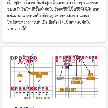
เรื่อยๆ1เท่า เริ่มจากขั้นต่ำสุดแล้วแทงทบไปเรื่อยๆ จนกว่าจะ
ชนะแล้วเริ่มใหม่ที่ขั้นต่ำต่อไปเรื่อยๆวิธีนี้เป็นวิธีที่ได้เงินมาก
แต่แน่นอนกว่าคุณต้องมีเงินทุนหนาพอสมควร และอย่า
ใจเสียระหว่างการเล่นเมื่อเสียต้องใจแข็งแทงทบต่อไป
จนกว่าจะได้