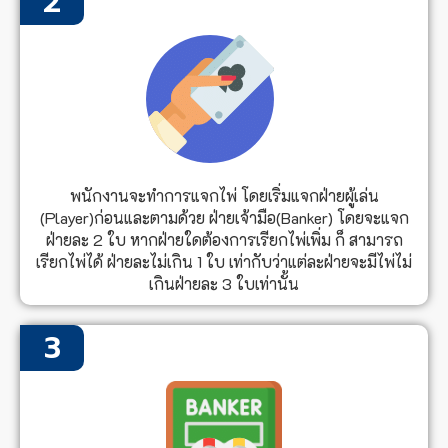
2
พนักงานจะทำการแจกไพ่ โดยเริ่มแจกฝ่ายผู้เล่น
(Player)ก่อนและตามด้วย ฝ่ายเจ้ามือ(Banker) โดยจะแจก
ฝ่ายละ 2 ใบ หากฝ่ายใดต้องการเรียกไพ่เพิ่ม ก็ สามารถ
เรียกไพ่ได้ ฝ่ายละไม่เกิน 1 ใบ เท่ากับว่าแต่ละฝ่ายจะมีไพ่ไม่
เกินฝ่ายละ 3 ใบเท่านั้น
3