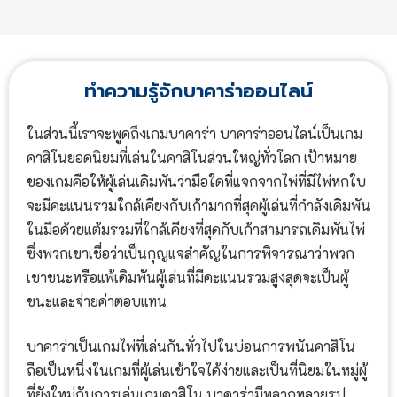
ทำความรู้จักบาคาร่าออนไลน์
ในส่วนนี้เราจะพูดถึงเกมบาคาร่า
บาคาร่าออนไลน์
เป็นเกม
คาสิโนยอดนิยมที่เล่นในคาสิโนส่วนใหญ่ทั่วโลก เป้าหมาย
ของเกมคือให้ผู้เล่นเดิมพันว่ามือใดที่แจกจากไพ่ที่มีไพ่หกใบ
จะมีคะแนนรวมใกล้เคียงกับเก้ามากที่สุดผู้เล่นที่กำลังเดิมพัน
ในมือด้วยแต้มรวมที่ใกล้เคียงที่สุดกับเก้าสามารถเดิมพันไพ่
ซึ่งพวกเขาเชื่อว่าเป็นกุญแจสำคัญในการพิจารณาว่าพวก
เขาชนะหรือแพ้เดิมพันผู้เล่นที่มีคะแนนรวมสูงสุดจะเป็นผู้
ชนะและจ่ายค่าตอบแทน
บาคาร่าเป็นเกมไพ่ที่เล่นกันทั่วไปในบ่อนการพนันคาสิโน
ถือเป็นหนึ่งในเกมที่ผู้เล่นเข้าใจได้ง่ายและเป็นที่นิยมในหมู่ผู้
ที่ยังใหม่กับการเล่นเกมคาสิโน บาคาร่ามีหลากหลายรูป