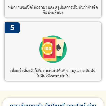
พนักงานจะเปิดไพ่ออกมา และ สรุปผลการเดิมพันว่าฝ่ายใด
คือ ฝ่ายที่ชนะ
5
เมื่อเสร็จสิ้นแล้วก็เริ่ม เกมต่อไปทันที หากคุณวางเดิมพัน
ไม่ทันให้รอรอบต่อไป
การเล่นบาคาร่า เว็บไหนดี ออนไลน์ ผ่าน