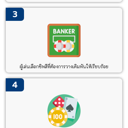
3
ผู้เล่นเลือกชิพสีที่ต้องการวางเดิมพันให้เรียบร้อย
4