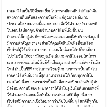
เกมคาสิโนเป็นวิธีที่ยอดเยี่ยมในการเพลิดเพลินไปกับค่ำคืน
แห่งความตื่นเต้นและความบันเทิง แต่คุณควรเล่นเกม
ประเภทใด บทความนี้ออกแบบมาเพื่อให้คำแนะนำเกม
คาสิ
โนออนไลน์
แก่คุณด้วยจำนวนคาสิโนที่เพิ่มขึ้นบน
อินเทอร์เน็ต ผู้เล่นมีทางเลือกของเกมและผู้ให้บริการข้อมูลนี้
มีความสำคัญเพราะจะช่วยให้คุณตัดสินใจเพื่อที่จะเเลือก
เว็บไซต์ผู้ให้บริการ บาาคาร่าออนไลน์และได้เปรียบเทียบ
โปรโมชั่น ได้อย่างมีข้อมูลเมื่อเล่นเกมคาสิโนออนไลน์การ
เล่นบาคาร่าออนไลน์นั้นมีข้อเสียอยู่สองสามข้อ แต่สำหรับมือ
ใหม่ มันเป็นวิธีที่ง่ายในการเรียนรู้เกม บาคาร่าเป็นหนึ่งใน
เกมคาสิโนที่เล่นง่ายที่สุด สามารถเล่นได้เกือบทุกคาสิโน
ออนไลน์ ซึ่งหมายความว่าเป็นตัวเลือกยอดนิยมสำหรับผู้เล่น
มือใหม่ ความนิยมของบาคาร่าได้นำไปสู่เว็บไซต์หลายแห่งที่
ให้คำแนะนำและเคล็ดลับในการเล่นเกมที่ดีที่สุด ซึ่งบาง
เว็บไซต์มีความน่าเชื่อถือมากกว่าเว็บไซต์อื่นๆ โชคดีที่ทุกวัน