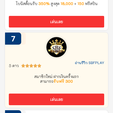
โบนัสต้้อนรับ
350%
สูงสุด
18,000
+
150
ฟรีสปิน
เล่นเลย
7
อ่านรีวิว SBFPLAY
5 ดาว





สมาชิกใหม่ ฝากเงินครั้งแรก
สามารถ
รับฟรี 300
เล่นเลย