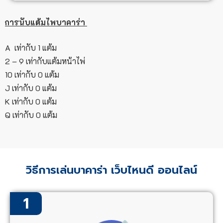
การนับแต้มไพบาคาร่า
A
เท่ากับ
1
แต้ม
2 – 9
เท่ากับแต้มหน้าไพ่
10
เท่ากับ
0
แต้ม
J
เท่ากับ
0
แต้ม
K
เท่ากับ
0
แต้ม
Q
เท่ากับ
0
แต้ม
วิธีการเล่นบาคาร่า เว็บไหนดี ออนไลน์
1