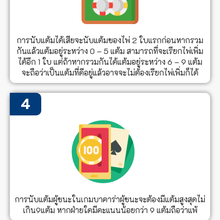
การนับแต้มได้เสียจะนับแต้มของไพ่ 2 ใบแรกก่อนหากรวม
กันแล้วแต้มอยู่ระหว่าง 0 – 5 แต้ม สามารถที่จะเรียกไพ่เพิ่ม
ได้อีก 1 ใบ แต่ถ้าหากรวมกันได้แต้มอยู่ระหว่าง 6 – 9 แต้ม
จะถือว่าเป็นแต้มที่ดีอยู่แล้วอาจจะไม่ต้องเรียกไพ่เพิ่มก็ได้
4
การนับแต้มผู้ชนะในเกมบาคาร่าผู้ชนะจะต้องมีแต้มสูงสุดไม่
เกิน9แต้ม หากฝ่ายใดมีคะแนนน้อยกว่า 9 แต้มถือว่าแพ้