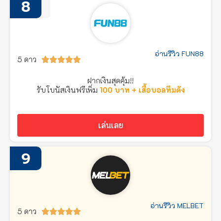
8
อ่านรีวิว FUN88
5 ดาว





ฝากเงินสุดคุ้ม!!
รับโบนัสเงินฟรีเพิ่ม
100 บาท + เสื้อบอลทีมดัง
เล่นเลย
9
อ่านรีวิว MELBET
5 ดาว




