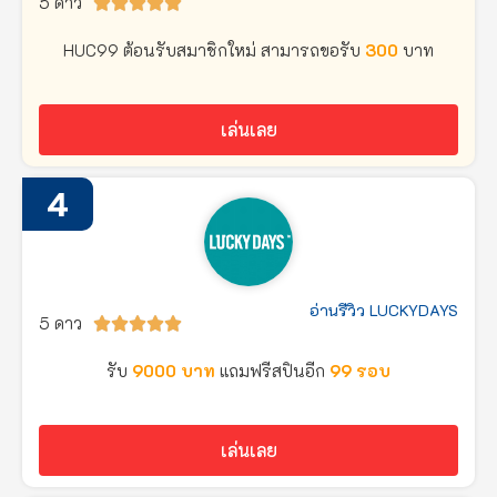
5 ดาว





HUC99 ต้อนรับสมาชิกใหม่ สามารถขอรับ
300
บาท
เล่นเลย
4
อ่านรีวิว LUCKYDAYS
5 ดาว





รับ
9000 บาท
แถมฟรีสปินอีก
99 รอบ
เล่นเลย