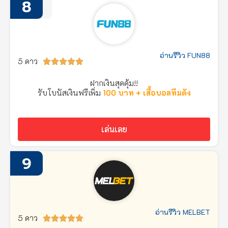
8
อ่านรีวิว FUN88
5 ดาว





ฝากเงินสุดคุ้ม!!
รับโบนัสเงินฟรีเพิ่ม
100 บาท + เสื้อบอลทีมดัง
เล่นเลย
9
อ่านรีวิว MELBET
5 ดาว




