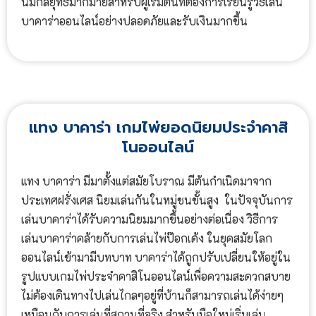
นี้มีกลยุทธ์มากมายสำหรับผู้เริ่มต้นที่ต้องการเรียนรู้วิธีเล่น
บาคาร่าออนไลน์อย่างปลอดภัยและรับเงินมากขึ้น
แทง บาคาร่า เกมไพ่ยอดนิยมประจำคาสิ
โนออนไลน์
แทง บาคาร่า มีมาตั้งแต่สมัยโบราณ มีต้นกำเนิดมาจาก
ประเทศฝรั่งเศส นิยมเล่นกันในหมู่ชนชั้นสูง ในปัจจุบันการ
เล่นบาคาร่าได้รับความนิยมมากขึ้นอย่างต่อเนื่อง วิธีการ
เล่นบาคาร่าคล้ายกับการเล่นไพ่ป๊อกเด้ง ในยุคสมัยโลก
ออนไลน์เข้ามามีบทบาท บาคาร่าได้ถูกปรับเปลี่ยนให้อยู่ใน
รูปแบบเกมไพ่ประจำคาสิโนออนไลน์เพื่อความสะดวกสบาย
ไม่ต้องเดินทางไปเล่นไกลๆอยู่ที่บ้านก็สามารถเล่นได้ง่ายๆ
เหมือนกับการเล่นที่สถานที่จริง สำหรับมือใหม่เริ่มเล่น