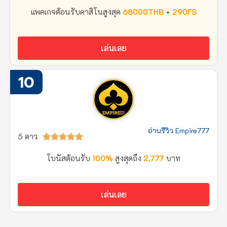
แพคเกจต้อนรับคาสิโนสูงสุด
68000THB
+
290FS
เล่นเลย
10
อ่านรีวิว Empire777
5 ดาว





โบนัสต้อนรับ
100%
สูงสุดถึง
2,777
บาท
เล่นเลย