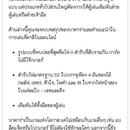
แบบ แต่ประเภททั่วไปส่วนใหญ่ต้องการให้ผู้เล่นเดิมพันฝ่าย
ผู้เล่นหรือฝ่ายเจ้ามือ
ด้านล่างนี้คุณจะพบบทสรุปของบาคาร่าและคำแนะนำใน
การเล่นที่คาสิโนออนไลน์
รูปแบบที่พบบ่อยที่สุดคือไพ่ 9 สำรับที่สับรวมกัน การ์ด
ไม่มีโจ๊กเกอร์
สำรับไพ่มาตรฐาน 52 ใบบรรจุเพียง 4 อันของไม้
กอล์ฟ, เพชร, หัวใจ, โพดำ และ 18 ใบจากไพ่หน้าสอง
ใบแต่ละใบ – เอซและคิง
เดิมพันได้ทั้งมือของผู้เล่น
บาคาร่าเป็นเกมแห่งโอกาส แต่ไม่เหมือนกับเกมอื่นๆ เช่น แบ
ล็คแจ็คหรือโปกเกอร์ ที่ไม่ต้องใช้ทักษะใดๆ นอกจากนี้ยัง