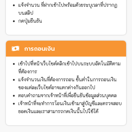
แจ้งจำนวน ที่ฝากเข้าไปพร้อมด้วยระบุเวลาที่ปรากฏ
บนสลิป
กดปุ่มยืนยัน
การถอนเงิน
เข้าไปที่หน้าเว็บไซต์คลิกเข้าไปบนระบบอัตโนมัติตาม
ที่ต้องการ
แจ้งจำนวนเงินที่ต้องการถอน ขั้นต่ำในการถอนเงิน
ของแต่ละเว็บไซต์อาจแตกต่างกันออกไป
ตอบคำถามจากเจ้าหน้าที่เพื่อยืนยันข้อมูลส่วนบุคคล
เจ้าหน้าที่จะทำการโอนเงินเข้ามาสู่บัญชีและตรวจสอบ
ยอดเงินและเราสามารถกดเงินนั้นไปใช้ได้