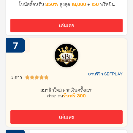
โบนัสต้้อนรับ
350%
สูงสุด
18,000
+
150
ฟรีสปิน
เล่นเลย
7
อ่านรีวิว SBFPLAY
5 ดาว





สมาชิกใหม่ ฝากเงินครั้งแรก
สามารถ
รับฟรี 300
เล่นเลย