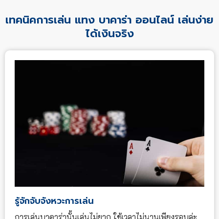
เทคนิคการเล่น แทง บาคาร่า ออนไลน์ เล่นง่าย
ได้เงินจริง
รู้จักจับจังหวะการเล่น
การเล่นบาคาร่านั้นเล่นไม่ยาก ใช้เวลาไม่นานเพียงรอบล่ะ