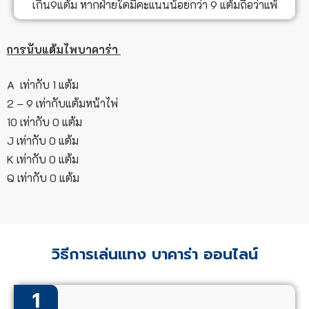
เกิน9แต้ม หากฝ่ายใดมีคะแนนน้อยกว่า 9 แต้มถือว่าแพ้
การนับแต้มไพบาคาร่า
A
เท่ากับ
1
แต้ม
2 – 9
เท่ากับแต้มหน้าไพ่
10
เท่ากับ
0
แต้ม
J
เท่ากับ
0
แต้ม
K
เท่ากับ
0
แต้ม
Q
เท่ากับ
0
แต้ม
วิธีการเล่นแทง บาคาร่า ออนไลน์
1