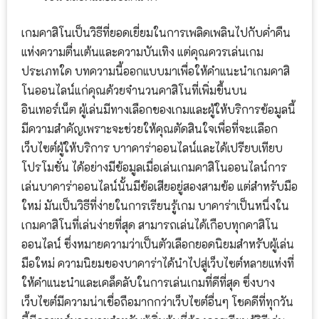
เกมคาสิโนเป็นวิธีที่ยอดเยี่ยมในการเพลิดเพลินไปกับค่ำคืน
แห่งความตื่นเต้นและความบันเทิง แต่คุณควรเล่นเกม
ประเภทใด บทความนี้ออกแบบมาเพื่อให้คำแนะนำเกม
คาสิ
โนออนไลน์
แก่คุณด้วยจำนวนคาสิโนที่เพิ่มขึ้นบน
อินเทอร์เน็ต ผู้เล่นมีทางเลือกของเกมและผู้ให้บริการข้อมูลนี้
มีความสำคัญเพราะจะช่วยให้คุณตัดสินใจเพื่อที่จะเเลือก
เว็บไซต์ผู้ให้บริการ บาาคาร่าออนไลน์และได้เปรียบเทียบ
โปรโมชั่น ได้อย่างมีข้อมูลเมื่อเล่นเกมคาสิโนออนไลน์การ
เล่นบาคาร่าออนไลน์นั้นมีข้อเสียอยู่สองสามข้อ แต่สำหรับมือ
ใหม่ มันเป็นวิธีที่ง่ายในการเรียนรู้เกม บาคาร่าเป็นหนึ่งใน
เกมคาสิโนที่เล่นง่ายที่สุด สามารถเล่นได้เกือบทุกคาสิโน
ออนไลน์ ซึ่งหมายความว่าเป็นตัวเลือกยอดนิยมสำหรับผู้เล่น
มือใหม่ ความนิยมของบาคาร่าได้นำไปสู่เว็บไซต์หลายแห่งที่
ให้คำแนะนำและเคล็ดลับในการเล่นเกมที่ดีที่สุด ซึ่งบาง
เว็บไซต์มีความน่าเชื่อถือมากกว่าเว็บไซต์อื่นๆ โชคดีที่ทุกวัน