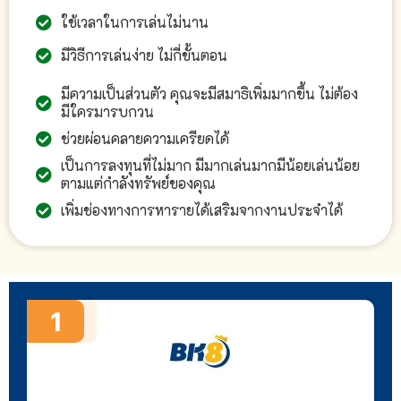
ใช้เวลาในการเล่นไม่นาน
มีวิธีการเล่นง่าย ไม่กี่ขั้นตอน
มีความเป็นส่วนตัว คุณจะมีสมาธิเพิ่มมากขึ้น ไม่ต้อง
มีใครมารบกวน
ช่วยผ่อนคลายความเครียดได้
เป็นการลงทุนที่ไม่มาก มีมากเล่นมากมีน้อยเล่นน้อย
ตามแต่กำลังทรัพย์ของคุณ
เพิ่มช่องทางการหารายได้เสริมจากงานประจำได้
1