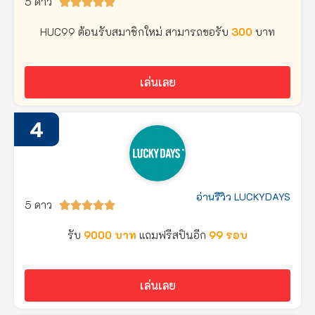
5 ดาว





HUC99 ต้อนรับสมาชิกใหม่ สามารถขอรับ
300
บาท
เล่นเลย
4
อ่านรีวิว LUCKYDAYS
5 ดาว





รับ
9000 บาท
แถมฟรีสปินอีก
99 รอบ
เล่นเลย