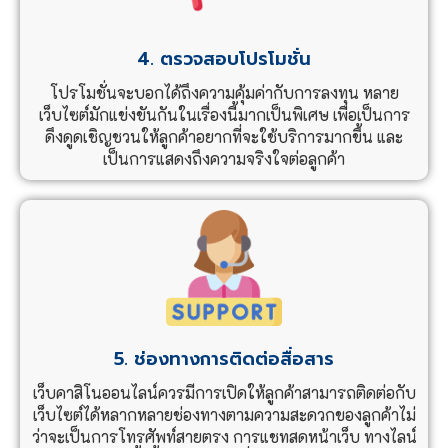
4. ตรวจสอบโปรโมชั่น
โปรโมชั่นจะบอกได้ถึงความคุ้มค่ากับการลงทุน หลาย
เว็บไซต์มักแข่งขันกันในเรื่องนี้มากเป็นพิเศษ เพื่อเป็นการ
ดึงดูดเชิญชวนให้ลูกค้าอยากที่จะใช้บริการมากขึ้น และ
เป็นการแสดงถึงความจริงใจต่อลูกค้า
5. ช่องทางการติดต่อสื่อสาร
เว็บคาสิโนออนไลน์ควรมีการเปิดให้ลูกค้าสามารถติดต่อกับ
เว็บไซต์ได้หลากหลายช่องทางตามความสะดวกของลูกค้าไม่
ว่าจะเป็นการโทรศัพท์สายตรง การแชทสดหน้าเว็บ ทางไลน์