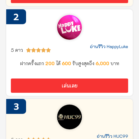
2
อ่านรีวิว HappyLuke
5 ดาว





ฝากครั้งแรก
200
ได้
600
รับสูงสุดถึง
6,000
บาท
เล่นเลย
3
อ่านรีวิว HUC99