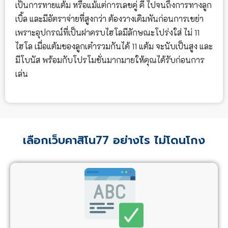
เป็นการทายแต้ม หรือแม้แต่การเลขคู่ คี่ ไปจนถึงการทางลูก
เบิ้ล และมีอัตราจ่ายที่สูงกว่า ต้องวางเดิมพันก่อนการเขย่า
เพราะอุปกรณ์ที่เป็นฝาครบไฮโลมีลักษณะโปร่งใส่ ไม่ 11
ไฮโล เมื่อแต้มของลูกเต๋ารวมกันได้ 11 แต้ม จะนับเป็นสูง และ
มีโบนัส พร้อมกับโปรโมชั่นมากมายให้คุณได้รับก่อนการ
เล่น
เลือกเว็บคาสิโน77 อย่างไร ไม่โดนโกง