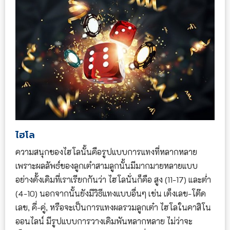
ไฮโล
ความสนุกของไฮโลนั้นคือรูปแบบการแทงที่หลากหลาย
เพราะผลลัพธ์ของลูกเต๋าสามลูกนั้นมีมากมายหลายแบบ
อย่างดั้งเดิมที่เราเรียกกันว่า ไฮโลนั่นก็คือ สูง (11-17) และต่ำ
(4-10) นอกจากนั้นยังมีวิธีแทงแบบอื่นๆ เช่น เต็งเลข-โต๊ด
เลข, คี่-คู่, หรือจะเป็นการแทงผลรวมลูกเต๋า ไฮโลในคาสิโน
ออนไลน์ มีรูปแบบการวางเดิมพันหลากหลาย ไม่ว่าจะ