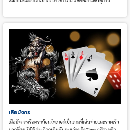
สล็อตให้เลือกเล่นมากกว่า 50 เกม แจ็ตพ็อตแตกทุกวัน
เสือมังกร
เสือมังกรหรือดราก้อนไทเกอร์เป็นเกมที่เล่นง่ายและรวดเร็ว
มากที่สุด ให้ผู้เล่นเลือกเดิมพันระหว่าง ฝั่งTiger (เสือ) หรือ