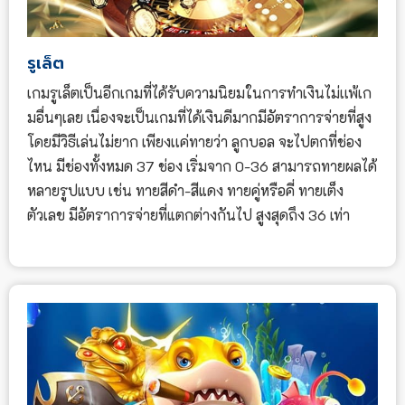
รูเล็ต
เกมรูเล็ตเป็นอีกเกมที่ได้รับความนิยมในการทำเงินไม่เเพ้เก
มอื่นๆเลย เนื่องจะเป็นเกมที่ได้เงินดีมากมีอัตราการจ่ายที่สูง
โดยมีวิธีเล่นไม่ยาก เพียงเเค่ทายว่า ลูกบอล จะไปตกที่ช่อง
ไหน มีช่องทั้งหมด 37 ช่อง เริ่มจาก 0-36 สามารถทายผลได้
หลายรูปแบบ เช่น ทายสีดำ-สีแดง ทายคู่หรือคี่ ทายเต็ง
ตัวเลข มีอัตราการจ่ายที่แตกต่างกันไป สูงสุดถึง 36 เท่า