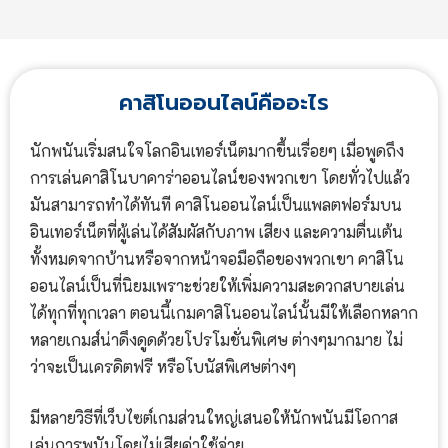
คาสิโนออนไลน์คืออะไร
นักพนันเริ่มสนใจโลกอินเทอร์เน็ตมากขึ้นเรื่อยๆ เมื่อพูดถึง
การเล่นคาสิโน
บาคาร่าออนไลน์
ของพวกเขา โดยทั่วไปแล้ว
มันสามารถทำได้ทันที คาสิโนออนไลน์เป็นแพลตฟอร์มบน
อินเทอร์เน็ตที่ผู้เล่นได้สัมผัสกับภาพ เสียง และความตื่นเต้น
ทั้งหมดจากบ้านหรือจากหน้าจอมือถือของพวกเขา คาสิโน
ออนไลน์เป็นที่นิยมเพราะช่วยให้เพิ่มความสะดวกสบายเล่น
ได้ทุกที่ทุกเวลา ตอนนี้เกมคาสิโนออนไลน์นั้นมีให้เลือกหลาก
หลายเกมส์น่าดึงดูดด้วยโปรโมชั่นพิเศษ ต่างๆมากมาย ไม่
ว่าจะเป็น
เครดิตฟรี
หรือโบนัสพิเศษต่างๆ
มีหลายวิธีที่เว็บไซต์เกมส่วนใหญ่เสนอให้นักพนันมีโอกาส
เล่นการพนันโดยไม่เสียค่าใช้จ่าย