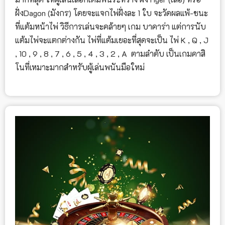
ฝั่งDagon (มังกร) โดยจะแจกไพ่ฝั่งละ 1 ใบ จะวัดผลแพ้-ชนะ
ที่แต้มหน้าไพ่ วิธีการเล่นจะคล้ายๆ เกม บาคาร่า แต่การนับ
แต้มไพ่จะแตกต่างกัน ไพ่ที่แต้มเยอะที่สุดจะเป็น ไพ่ K , Q , J
, 10 , 9 , 8 , 7 , 6 , 5 , 4 , 3 , 2 , A ตามลำดับ เป็นเกมคาสิ
โนที่เหมาะมากสำหรับผู้เล่นพนันมือใหม่