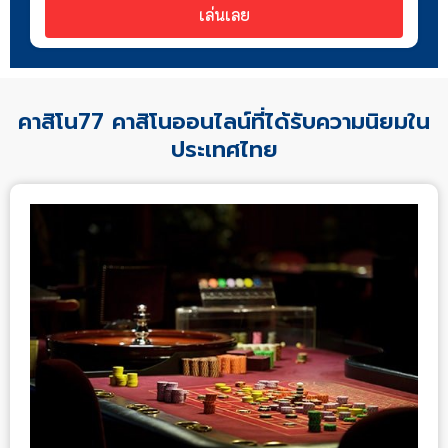
เล่นเลย
คาสิโน77 คาสิโนออนไลน์ที่ได้รับความนิยมใน
ประเทศไทย