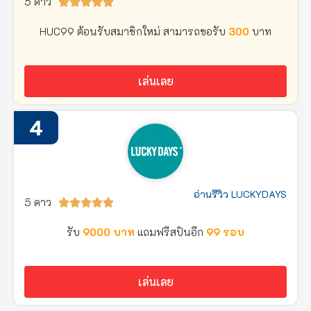
5 ดาว





HUC99 ต้อนรับสมาชิกใหม่ สามารถขอรับ
300
บาท
เล่นเลย
4
อ่านรีวิว LUCKYDAYS
5 ดาว





รับ
9000 บาท
แถมฟรีสปินอีก
99 รอบ
เล่นเลย