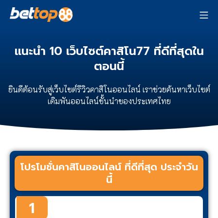
แนะนำ 10 เว็บไซต์คาสิโน77 ที่ดีที่สุดใน
ตอนนี้
ยินดีต้อนรับสู่เว็บไซต์รีวิวคาสิโนออนไลน์ เราช่วยค้นหาเว็บไซต์
เดิมพันออนไลน์ชั้นนำของประเทศไทย
โปรโมชั่นคาสิโนออนไลน์ ที่ดีที่สุด ประจำวัน
นี้
1