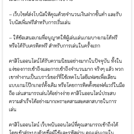
– เว็บไซต์ส่งโบนัสให้คุณด้วยจำนวนเงินฝากขั้นต่ำ และรับ
โบนัสเพิ่มฟรีสำหรับการเริ่มเล่น
– ให้ข้อเสนอเกมที่อนุญาตให้ผู้เล่นเล่นเกมบางเกมได้ฟรี
หรือได้รับเครดิตฟรี สำหรับการเล่นในครั้งแรก
คาสิโนออนไลน์ได้รับความนิยมอย่างมากในปัจจุบัน ทั้งใน
แง่ของการเข้าถึงและการเข้าถึงจำนวนมาก จริงๆ แล้ว พวก
เขาทำงานเป็นเบราว์เซอร์ที่ใช้เทคโนโลยีแฟลชเพื่อเลียน
แบบเกมโป๊กเกอร์ดั้งเดิม หรือโดยการติดตั้งซอฟต์แวร์ในมือ
ถือ เล่นสามารถเล่นได้อย่างง่าย คาสิโนออนไลน์ประสบ
ความสำเร็จได้อย่างมากเพราะคสามสะดสกสบายในการ
เล่น
คาสิโนออนไลน์
เว็บพนันออนไลน์
ที่คุณสามารถเข้าถึงได้
โดยเข้าสู่ระบบด้วยชื่อผู้ใช้และรหัสผ่าน คุณเล่นเกมใน