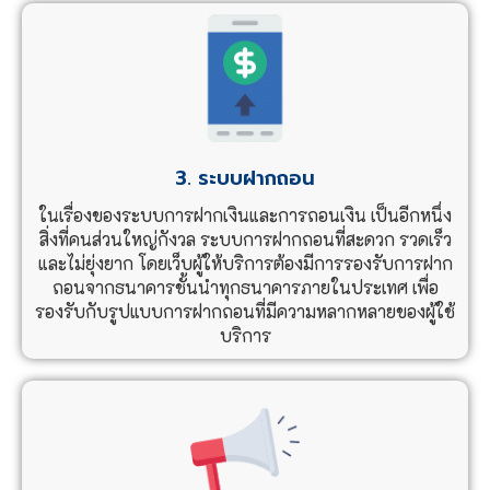
3. ระบบฝากถอน
ในเรื่องของระบบการฝากเงินและการถอนเงิน เป็นอีกหนึ่ง
สิ่งที่คนส่วนใหญ่กังวล ระบบการฝากถอนที่สะดวก รวดเร็ว
และไม่ยุ่งยาก โดยเว็บผู้ให้บริการต้องมีการรองรับการฝาก
ถอนจากธนาคารชั้นนำทุกธนาคารภายในประเทศ เพื่อ
รองรับกับรูปแบบการฝากถอนที่มีความหลากหลายของผู้ใช้
บริการ