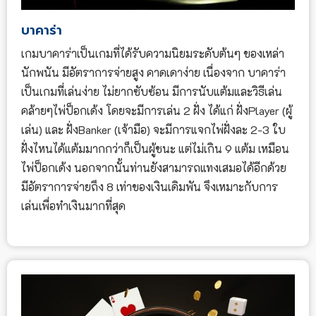
บาคาร่า
เกมบาคาร่าเป็นเกมที่ได้รับความนิยมระดับต้นๆ ของเหล่า
นักพนัน มีอัตราการจ่ายสูง คาดเดาง่าย เนื่องจาก บาคาร่า
เป็นเกมที่เล่นง่าย ไม่ยากซับซ้อน มีการนับแต้มและวิธีเล่น
คล้ายๆไพ่ป็อกเด้ง โดยจะมีการเล่น 2 ฝั่ง ได้แก่ ฝั่งPlayer (ผู้
เล่น) และ ฝั่งBanker (เจ้ามือ) จะมีการแจกไพ่ฝั่งละ 2-3 ใบ
ฝั่งไหนได้แต้มมากกว่าก็เป็นผู้ชนะ แต่ไม่เกิน 9 แต้ม เหมือน
ไพ่ป็อกเด้ง นอกจากนั้นท่านยังสามารถแทงเสมอได้อีกด้วย
มีอัตราการจ่ายถึง 8 เท่าของเงินเดิมพัน จึงเหมาะกับการ
เล่นเพื่อทำเงินมากที่สุด