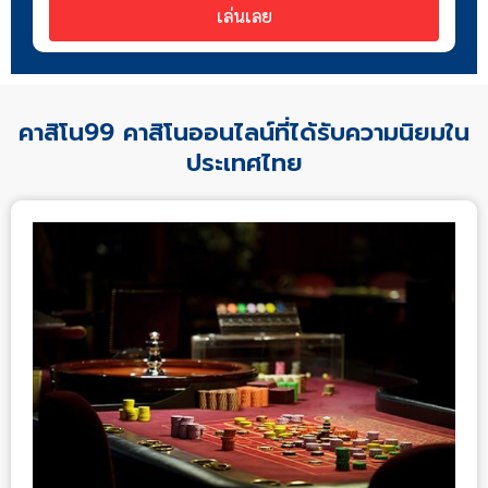
เล่นเลย
คาสิโน99 คาสิโนออนไลน์ที่ได้รับความนิยมใน
ประเทศไทย