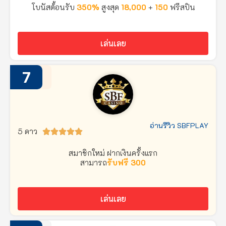
โบนัสต้้อนรับ
350%
สูงสุด
18,000
+
150
ฟรีสปิน
เล่นเลย
7
อ่านรีวิว SBFPLAY
5 ดาว





สมาชิกใหม่ ฝากเงินครั้งแรก
สามารถ
รับฟรี 300
เล่นเลย