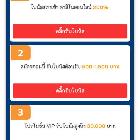
โบนัสแรกเข้า คาสิโนออนไลน์
200
%
คลิ๊กรับโบนัส
2
สมัครตอนนี้ รับโบนัสต้อนรับ
500-1
,500 บาท
คลิ๊กรับโบนัส
3
โปรโมชั่น
VIP
รับโบนัสสูงถึง
30
,
000
บาท