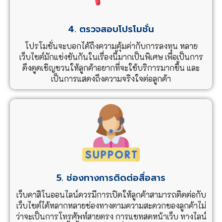
4. ตรวจสอบโปรโมชั่น
โปรโมชั่นจะบอกได้ถึงความคุ้มค่ากับการลงทุน หลาย
เว็บไซต์มักแข่งขันกันในเรื่องนี้มากเป็นพิเศษ เพื่อเป็นการ
ดึงดูดเชิญชวนให้ลูกค้าอยากที่จะใช้บริการมากขึ้น และ
เป็นการแสดงถึงความจริงใจต่อลูกค้า
5. ช่องทางการติดต่อสื่อสาร
เว็บคาสิโนออนไลน์ควรมีการเปิดให้ลูกค้าสามารถติดต่อกับ
เว็บไซต์ได้หลากหลายช่องทางตามความสะดวกของลูกค้าไม่
ว่าจะเป็นการโทรศัพท์สายตรง การแชทสดหน้าเว็บ ทางไลน์