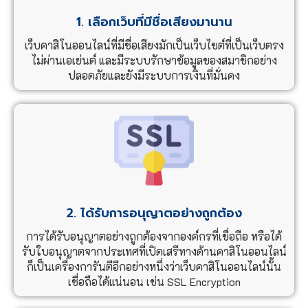
1. เลือกเว็บที่มีชื่อเสียงมานาน
เว็บคาสิโนออนไลน์ที่มีชื่อเสียงมักเป็นเว็บไซต์ที่เป็นเว็บตรง
ไม่ผ่านเอเย่นต์ และมีระบบรักษาข้อมูลของสมาชิกอย่าง
ปลอดภัยและยังมีระบบการเงินที่มั่นคง
2. ได้รับการอนุญาตอย่างถูกต้อง
การได้รับอนุญาตอย่างถูกต้องจากองค์กรที่เชื่อถือ หรือได้
รับใบอนุญาตจากประเทศที่เปิดเสรีทางด้านคาสิโนออนไลน์
ก็เป็นเครื่องการันตีอีกอย่างหนึ่งว่าเว็บคาสิโนออนไลน์นั้น
เชื่อถือได้แน่นอน เช่น SSL Encryption