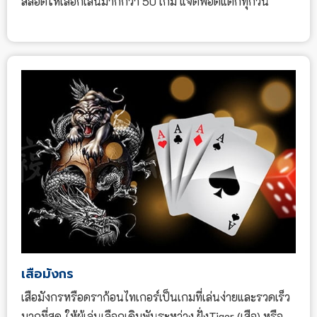
สล็อตให้เลือกเล่นมากกว่า 50 เกม แจ็ตพ็อตแตกทุกวัน
เสือมังกร
เสือมังกรหรือดราก้อนไทเกอร์เป็นเกมที่เล่นง่ายและรวดเร็ว
มากที่สุด ให้ผู้เล่นเลือกเดิมพันระหว่าง ฝั่งTiger (เสือ) หรือ