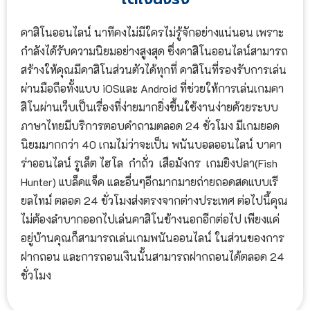
คาสิโนออนไลน์ นาทีคงไม่มีใครไม่รู้จักอย่างแน่นอน เพราะ
กำลังได้รับความนิยมอย่างสูงสุด ซึ่งคาสิโนออนไลน์สามารถ
สร้างให้คุณมีคาสิโนส่วนตัวได้ทุกที่ คาสิโนที่รองรับการเล่น
ผ่านมือถือทั้งแบบ iOSและ Android ที่ช่วยให้การเล่นเกมคา
สิโนผ่านเว็บเป็นเรื่องที่ง่ายมากยิ่งขึ้นใช้งานง่ายด้วยระบบ
ภาษาไทยมีบริการตอบคำถามตลอด 24 ชั่วโมง มีเกมยอด
นิยมมากกว่า 40 เกมไม่ว่าจะเป็น
พนันบอลออนไลน์
บาคา
ร่าออนไลน์ รูเล็ต ไฮโล กำถั่ว เสือมังกร
เกมยิงปลา
(Fish
Hunter) แบล็คแจ็ค และอื่นๆอีกมากมายถ่ายถอดสดแบบเรี
ยลไทม์ ตลอด 24 ชั่วโมงส่งตรงจากต่างประเทศ ต่อไปนี้คุณ
ไม่ต้องลำบากออกไปเล่นคาสิโนข้างนอกอีกต่อไป เพียงแค่
อยู่บ้านคุณก็สามารถเล่นเกมพนันออนไลน์ ในส่วนของการ
ฝากถอน และการถอนเงินนั้นสามารถฝากถอนได้ตลอด 24
ชั่วโมง