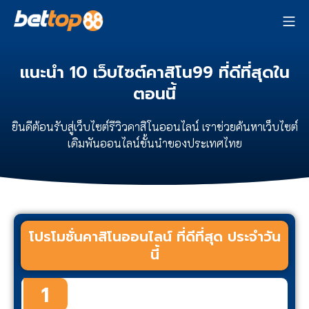
แนะนำ 10 เว็บไซต์คาสิโน99 ที่ดีที่สุดใน
ตอนนี้
ยินดีต้อนรับสู่เว็บไซต์รีวิวคาสิโนออนไลน์ เราช่วยค้นหาเว็บไซต์
เดิมพันออนไลน์ชั้นนำของประเทศไทย
โปรโมชั่นคาสิโนออนไลน์ ที่ดีที่สุด ประจำวัน
นี้
1