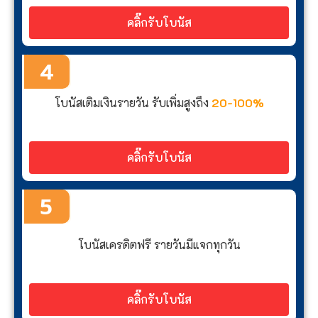
คลิ๊กรับโบนัส
4
โบนัสเติมเงินรายวัน รับเพิ่มสูงถึง
20-100%
คลิ๊กรับโบนัส
5
โบนัสเครดิตฟรี รายวันมีแจกทุกวัน
คลิ๊กรับโบนัส