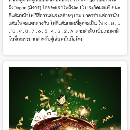
ฝั่งDagon (มังกร) โดยจะแจกไพ่ฝั่งละ 1 ใบ จะวัดผลแพ้-ชนะ
ที่แต้มหน้าไพ่ วิธีการเล่นจะคล้ายๆ เกม บาคาร่า แต่การนับ
แต้มไพ่จะแตกต่างกัน ไพ่ที่แต้มเยอะที่สุดจะเป็น ไพ่ K , Q , J
, 10 , 9 , 8 , 7 , 6 , 5 , 4 , 3 , 2 , A ตามลำดับ เป็นเกมคาสิ
โนที่เหมาะมากสำหรับผู้เล่นพนันมือใหม่