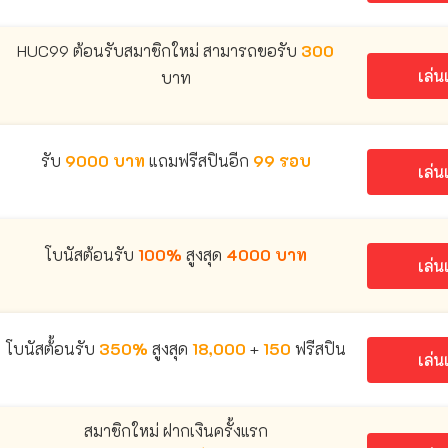
HUC99 ต้อนรับสมาชิกใหม่ สามารถขอรับ
300
เล่น
บาท
รับ
9000 บาท
แถมฟรีสปินอีก
99 รอบ
เล่น
โบนัสต้อนรับ
100%
สูงสุด
4000 บาท
เล่น
โบนัสต้้อนรับ
350%
สูงสุด
18,000
+
150
ฟรีสปิน
เล่น
สมาชิกใหม่ ฝากเงินครั้งแรก