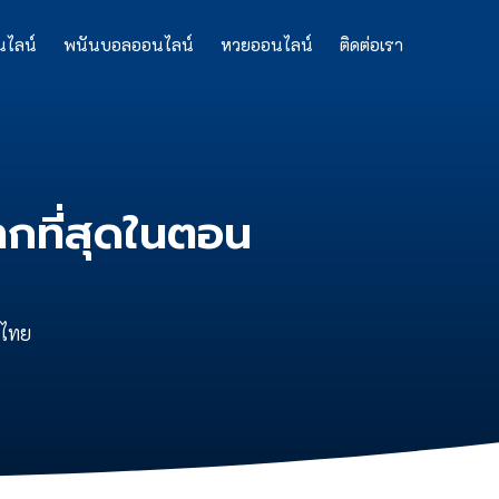
นไลน์
พนันบอลออนไลน์
หวยออนไลน์
ติดต่อเรา
มากที่สุดในตอน
ศไทย