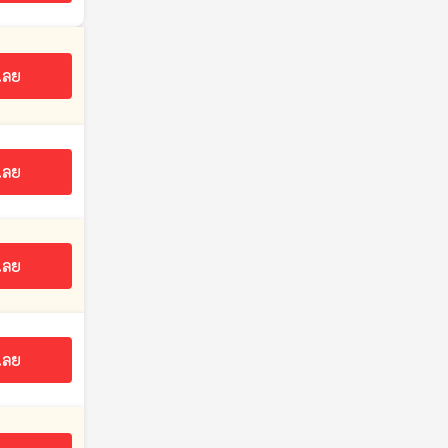
เลย
เลย
เลย
เลย