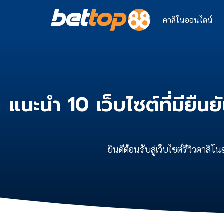
คาสิโนออนไลน์
แนะนำ 10 เว็บไซต์ที่มียื
ยินดีต้อนรับสู่เว็บไซต์รีวิวคา