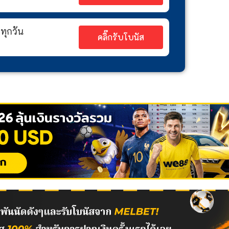
ทุกวัน
คลิ๊กรับโบนัส