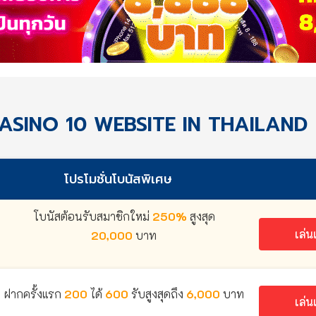
ASINO 10 WEBSITE IN THAILAND
โปรโมชั่นโบนัสพิเศษ
โบนัสต้อนรับสมาชิกใหม่
250%
สูงสุด
เล่น
20,000
บาท
ฝากครั้งแรก
200
ได้
600
รับสูงสุดถึง
6,000
บาท
เล่น