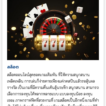
สล็อต
สล็อตออนไลน์สุดยอดเกมเดิมพัน ที่ให้ความสนุกสนาน
เพลิดเพลิน การเล่นก็ง่ายดายเพียงแค่กดสปินแล้วรอลุ้นผล
รางวัล เป็นเกมที่มีความตื่นเต้นลุ้นระทึก สนุกสนาน สามารถ
เลือกการลงทุนได้หลากหลายแบบ แบบลงทุนน้อย ลงทุน
เยอะ ภาพกราฟฟิคที่สวยงามที่ เกมสล็อตเป็นอีกหนึ่งเกมที่ทำ