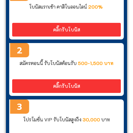
โบนัสแรกเข้า คาสิโนออนไลน์
200
%
คลิ๊กรับโบนัส
2
สมัครตอนนี้ รับโบนัสต้อนรับ
500-1
,500 บาท
คลิ๊กรับโบนัส
3
โปรโมชั่น
VIP
รับโบนัสสูงถึง
30
,
000
บาท