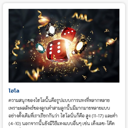
ไฮโล
ความสนุกของไฮโลนั้นคือรูปแบบการแทงที่หลากหลาย
เพราะผลลัพธ์ของลูกเต๋าสามลูกนั้นมีมากมายหลายแบบ
อย่างดั้งเดิมที่เราเรียกกันว่า ไฮโลนั่นก็คือ สูง (11-17) และต่ำ
(4-10) นอกจากนั้นยังมีวิธีแทงแบบอื่นๆ เช่น เต็งเลข-โต๊ด