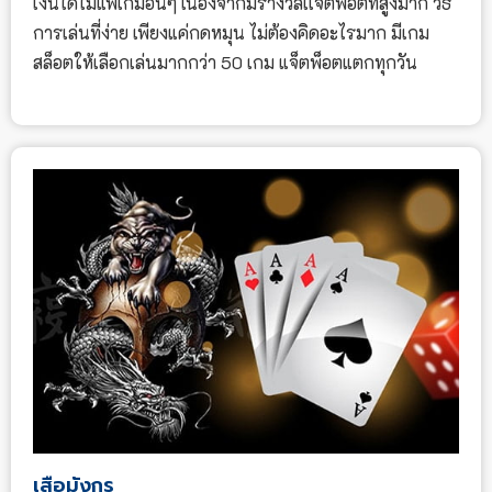
เงินได้ไม่แพ้เกมอื่นๆ เนื่องจากมีรางวัลเเจ็ตพ็อตที่สูงมาก วิธี
การเล่นที่ง่าย เพียงแค่กดหมุน ไม่ต้องคิดอะไรมาก มีเกม
สล็อตให้เลือกเล่นมากกว่า 50 เกม แจ็ตพ็อตแตกทุกวัน
เสือมังกร