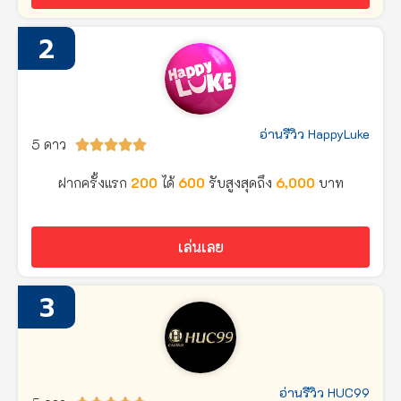
2
อ่านรีวิว HappyLuke
5 ดาว





ฝากครั้งแรก
200
ได้
600
รับสูงสุดถึง
6,000
บาท
เล่นเลย
3
อ่านรีวิว HUC99