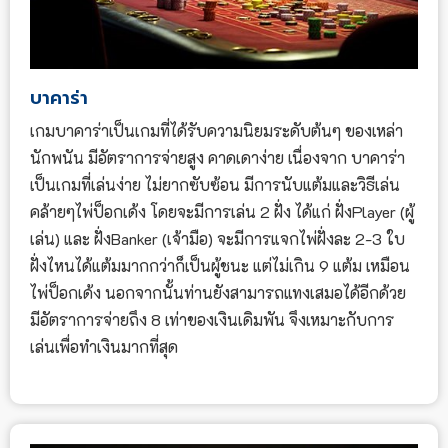
บาคาร่า
เกมบาคาร่าเป็นเกมที่ได้รับความนิยมระดับต้นๆ ของเหล่า
นักพนัน มีอัตราการจ่ายสูง คาดเดาง่าย เนื่องจาก บาคาร่า
เป็นเกมที่เล่นง่าย ไม่ยากซับซ้อน มีการนับแต้มและวิธีเล่น
คล้ายๆไพ่ป็อกเด้ง โดยจะมีการเล่น 2 ฝั่ง ได้แก่ ฝั่งPlayer (ผู้
เล่น) และ ฝั่งBanker (เจ้ามือ) จะมีการแจกไพ่ฝั่งละ 2-3 ใบ
ฝั่งไหนได้แต้มมากกว่าก็เป็นผู้ชนะ แต่ไม่เกิน 9 แต้ม เหมือน
ไพ่ป็อกเด้ง นอกจากนั้นท่านยังสามารถแทงเสมอได้อีกด้วย
มีอัตราการจ่ายถึง 8 เท่าของเงินเดิมพัน จึงเหมาะกับการ
เล่นเพื่อทำเงินมากที่สุด