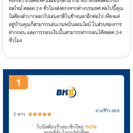
Hunter) แบล็คแจ็ค และอื่นๆอีกมากมายถ่ายถอดสดแบบเรี
ยลไทม์ ตลอด 24 ชั่วโมงส่งตรงจากต่างประเทศ ต่อไปนี้คุณ
ไม่ต้องลำบากออกไปเล่นคาสิโนข้างนอกอีกต่อไป เพียงแค่
อยู่บ้านคุณก็สามารถเล่นเกมพนันออนไลน์ ในส่วนของการ
ฝากถอน และการถอนเงินนั้นสามารถฝากถอนได้ตลอด 24
ชั่วโมง
1
อ่านรีวิว BK8
5 ดาว





โบนัสต้อนรับสมาชิกใหม่
150%
ยอดเทิร์นโอเวอร์ต่ำที่สุด