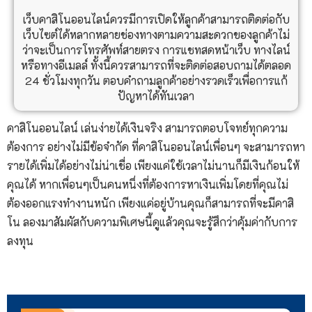
เว็บคาสิโนออนไลน์ควรมีการเปิดให้ลูกค้าสามารถติดต่อกับ
เว็บไซต์ได้หลากหลายช่องทางตามความสะดวกของลูกค้าไม่
ว่าจะเป็นการโทรศัพท์สายตรง การแชทสดหน้าเว็บ ทางไลน์
หรือทางอีเมลล์ ทั้งนี้ควรสามารถที่จะติดต่อสอบถามได้ตลอด
24 ชั่วโมงทุกวัน ตอบคำถามลูกค้าอย่างรวดเร็วเพื่อการแก้
ปัญหาได้ทันเวลา
คาสิโนออนไลน์ เล่นง่ายได้เงินจริง สามารถตอบโจทย์ทุกความ
ต้องการ อย่างไม่มีข้อจำกัด ที่คาสิโนออนไลน์เพื่อนๆ จะสามารถหา
รายได้เพิ่มได้อย่างไม่น่าเชื่อ เพียงแค่ใช้เวลาไม่นานก็มีเงินก้อนให้
คุณได้ หากเพื่อนๆเป็นคนหนึ่งที่ต้องการหาเงินเพิ่มโดยที่คุณไม่
ต้องออกแรงทำงานหนัก เพียงแค่อยู่บ้านคุณก็สามารถที่จะมีคาสิ
โน ลองมาสัมผัสกับความพิเศษนี้ดูแล้วคุณจะรู้สึกว่าคุ้มค่ากับการ
ลงทุน