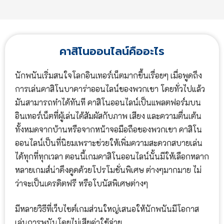
คาสิโนออนไลน์คืออะไร
นักพนันเริ่มสนใจโลกอินเทอร์เน็ตมากขึ้นเรื่อยๆ เมื่อพูดถึง
การเล่นคาสิโน
บาคาร่าออนไลน์
ของพวกเขา โดยทั่วไปแล้ว
มันสามารถทำได้ทันที คาสิโนออนไลน์เป็นแพลตฟอร์มบน
อินเทอร์เน็ตที่ผู้เล่นได้สัมผัสกับภาพ เสียง และความตื่นเต้น
ทั้งหมดจากบ้านหรือจากหน้าจอมือถือของพวกเขา คาสิโน
ออนไลน์เป็นที่นิยมเพราะช่วยให้เพิ่มความสะดวกสบายเล่น
ได้ทุกที่ทุกเวลา ตอนนี้เกมคาสิโนออนไลน์นั้นมีให้เลือกหลาก
หลายเกมส์น่าดึงดูดด้วยโปรโมชั่นพิเศษ ต่างๆมากมาย ไม่
ว่าจะเป็น
เครดิตฟรี
หรือโบนัสพิเศษต่างๆ
มีหลายวิธีที่เว็บไซต์เกมส่วนใหญ่เสนอให้นักพนันมีโอกาส
เล่นการพนันโดยไม่เสียค่าใช้จ่าย