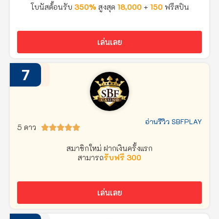
โบนัสต้้อนรับ
350%
สูงสุด
18,000
+
150
ฟรีสปิน
เล่นเลย
7
อ่านรีวิว SBFPLAY
5 ดาว





สมาชิกใหม่ ฝากเงินครั้งแรก
สามารถ
รับฟรี 300
เล่นเลย