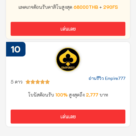
แพคเกจต้อนรับคาสิโนสูงสุด
68000THB
+
290FS
เล่นเลย
10
อ่านรีวิว Empire777
5 ดาว





โบนัสต้อนรับ
100%
สูงสุดถึง
2,777
บาท
เล่นเลย