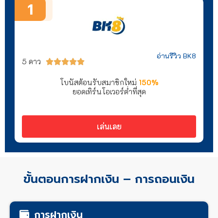
1
อ่านรีวิว BK8
5 ดาว





โบนัสต้อนรับสมาชิกใหม่
150%
ยอดเทิร์นโอเวอร์ต่ำที่สุด
เล่นเลย
ขั้นตอนการฝากเงิน – การถอนเงิน
การฝากเงิน