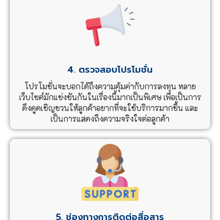
4. ตรวจสอบโปรโมชั่น
โปรโมชั่นจะบอกได้ถึงความคุ้มค่ากับการลงทุน หลาย
เว็บไซต์มักแข่งขันกันในเรื่องนี้มากเป็นพิเศษ เพื่อเป็นการ
ดึงดูดเชิญชวนให้ลูกค้าอยากที่จะใช้บริการมากขึ้น และ
เป็นการแสดงถึงความจริงใจต่อลูกค้า
5. ช่องทางการติดต่อสื่อสาร