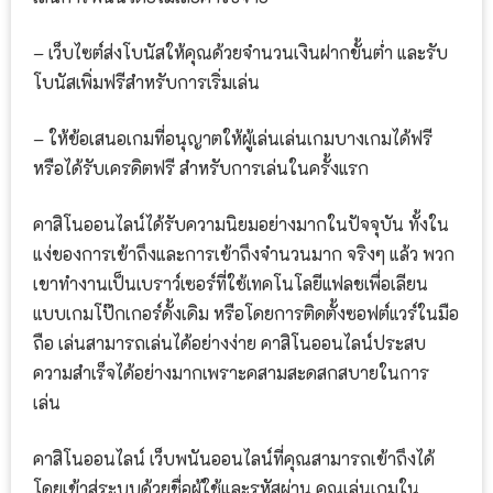
– เว็บไซต์ส่งโบนัสให้คุณด้วยจำนวนเงินฝากขั้นต่ำ และรับ
โบนัสเพิ่มฟรีสำหรับการเริ่มเล่น
– ให้ข้อเสนอเกมที่อนุญาตให้ผู้เล่นเล่นเกมบางเกมได้ฟรี
หรือได้รับเครดิตฟรี สำหรับการเล่นในครั้งแรก
คาสิโนออนไลน์ได้รับความนิยมอย่างมากในปัจจุบัน ทั้งใน
แง่ของการเข้าถึงและการเข้าถึงจำนวนมาก จริงๆ แล้ว พวก
เขาทำงานเป็นเบราว์เซอร์ที่ใช้เทคโนโลยีแฟลชเพื่อเลียน
แบบเกมโป๊กเกอร์ดั้งเดิม หรือโดยการติดตั้งซอฟต์แวร์ในมือ
ถือ เล่นสามารถเล่นได้อย่างง่าย คาสิโนออนไลน์ประสบ
ความสำเร็จได้อย่างมากเพราะคสามสะดสกสบายในการ
เล่น
คาสิโนออนไลน์
เว็บพนันออนไลน์
ที่คุณสามารถเข้าถึงได้
โดยเข้าสู่ระบบด้วยชื่อผู้ใช้และรหัสผ่าน คุณเล่นเกมใน