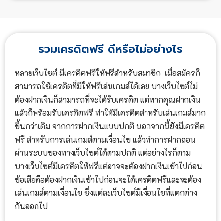
รวมเครดิตฟรี ดีหรือไม่อย่างไร
หลายเว็บไซต์ มีเครดิตฟรีให้ฟรีสำหรับสมาชิก เมื่อสมัครก็
สามารถใช้เครดิตที่มีให้ฟรีเล่นเกมส์ได้เลย บางเว็บไซต์ไม่
ต้องฝากเงินก็สามารถที่จะได้รับเครดิต แต่หากคุณฝากเงิน
แล้วก็พร้อมรับเครดิตฟรี ทำให้มีเครดิตสำหรับเล่นเกมส์มาก
ขึ้นกว่าเดิม จากการฝากเงินแบบปกติ นอกจากนี้ยังมีเครดิต
ฟรี สำหรับการเล่นเกมส์ตามเงื่อนไข แล้วทำการฝากถอน
ผ่านระบบของทางเว็บไซต์ได้ตามปกติ แต่อย่างไรก็ตาม
บางเว็บไซต์มีเครดิตให้ฟรีแต่อาจจะต้องฝากเงินเข้าไปก่อน
ข้อเสียคือต้องฝากเงินเข้าไปก่อนจะได้เครดิตฟรีและจะต้อง
เล่นเกมส์ตามเงื่อนไข ซึ่งแต่ละเว็บไซต์มีเงื่อนไขที่แตกต่าง
กันออกไป