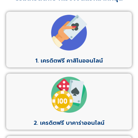
1. เครดิตฟรี คาสิโนออนไลน์
2. เครดิตฟรี บาคาร่าออนไลน์