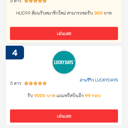
5 ดาว





HUC99 ต้อนรับสมาชิกใหม่ สามารถขอรับ
300
บาท
เล่นเลย
4
อ่านรีวิว LUCKYDAYS
5 ดาว





รับ
9000 บาท
แถมฟรีสปินอีก
99 รอบ
เล่นเลย