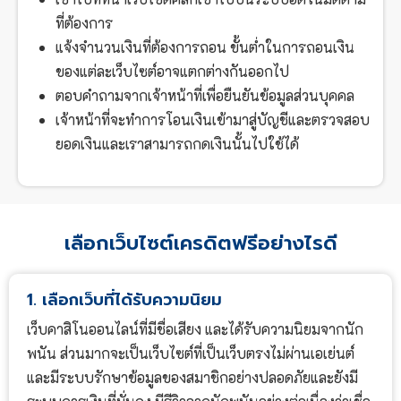
ที่ต้องการ
แจ้งจำนวนเงินที่ต้องการถอน ขั้นต่ำในการถอนเงิน
ของแต่ละเว็บไซต์อาจแตกต่างกันออกไป
ตอบคำถามจากเจ้าหน้าที่เพื่อยืนยันข้อมูลส่วนบุคคล
เจ้าหน้าที่จะทำการโอนเงินเข้ามาสู่บัญชีและตรวจสอบ
ยอดเงินและเราสามารถกดเงินนั้นไปใช้ได้
เลือกเว็บไซต์เครดิตฟรีอย่างไรดี
1. เลือกเว็บที่ได้รับความนิยม
เว็บคาสิโนออนไลน์ที่มีชื่อเสียง และได้รับความนิยมจากนัก
พนัน ส่วนมากจะเป็นเว็บไซต์ที่เป็นเว็บตรงไม่ผ่านเอเย่นต์
และมีระบบรักษาข้อมูลของสมาชิกอย่างปลอดภัยและยังมี