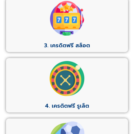
3. เครดิตฟรี สล็อต
4. เครดิตฟรี รูเล็ต