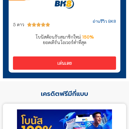
อ่านรีวิว BK8
5 ดาว





โบนัสต้อนรับสมาชิกใหม่
150%
ยอดเทิร์นโอเวอร์ต่ำที่สุด
เล่นเลย
เครดิตฟรีมีกี่แบบ