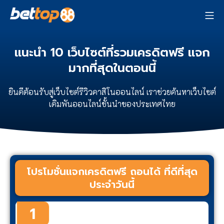
แนะนำ 10 เว็บไซต์ที่รวมเครดิตฟรี แจก
มากที่สุดในตอนนี้
ยินดีต้อนรับสู่เว็บไซต์รีวิวคาสิโนออนไลน์ เราช่วยค้นหาเว็บไซต์
เดิมพันออนไลน์ชั้นนำของประเทศไทย
โปรโมชั่นแจกเครดิตฟรี ถอนได้ ที่ดีที่สุด
ประจำวันนี้
1