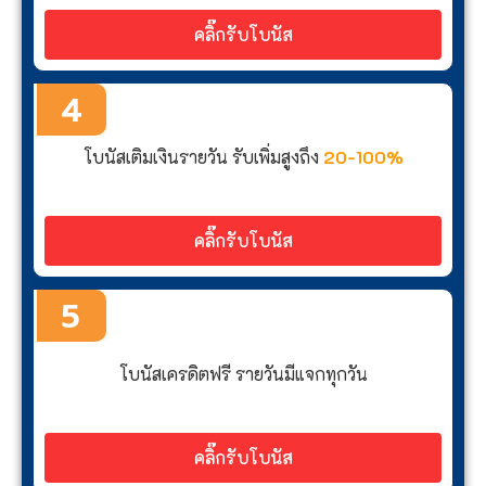
คลิ๊กรับโบนัส
4
โบนัสเติมเงินรายวัน รับเพิ่มสูงถึง
20-100%
คลิ๊กรับโบนัส
5
โบนัสเครดิตฟรี รายวันมีแจกทุกวัน
คลิ๊กรับโบนัส