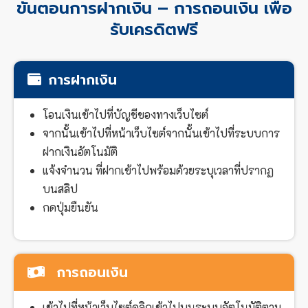
ขั้นตอนการฝากเงิน – การถอนเงิน เพื่อ
รับเครดิตฟรี
การฝากเงิน
โอนเงินเข้าไปที่บัญชีของทางเว็บไซต์
จากนั้นเข้าไปที่หน้าเว็บไซต์จากนั้นเข้าไปที่ระบบการ
ฝากเงินอัตโนมัติ
แจ้งจำนวน ที่ฝากเข้าไปพร้อมด้วยระบุเวลาที่ปรากฏ
บนสลิป
กดปุ่มยืนยัน
การถอนเงิน
เข้าไปที่หน้าเว็บไซต์คลิกเข้าไปบนระบบอัตโนมัติตาม