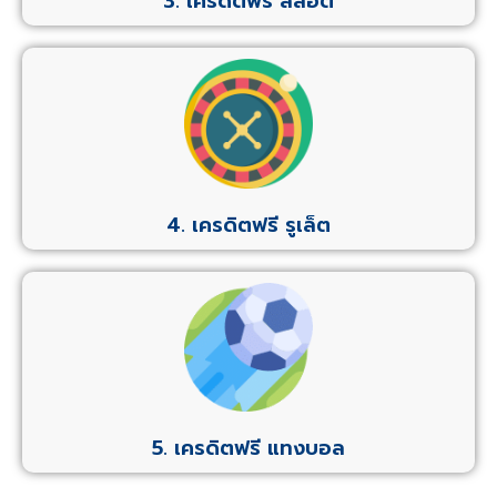
3. เครดิตฟรี สล็อต
4. เครดิตฟรี รูเล็ต
5. เครดิตฟรี แทงบอล