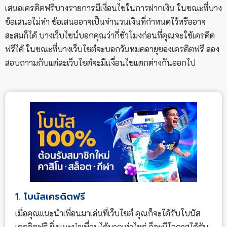
เสนอเครดิตฟรีบางรายการมีเงื่อนไขในการฝากเงิน ในขณะที่บาง
ข้อเสนอไม่ทำ ข้อเสนออาจเป็นจำนวนเงินที่กำหนดไว้หรืออาจ
สะสมก็ได้ บางเว็บไซน์บอกคุณว่ากี่ชั่วโมงก่อนที่คุณจะใช้เครดิต
ฟรีได้ ในขณะที่บางเว็บไซต์จะบอกวันหมดอายุของเครดิตฟรี ลอง
สอบถาามกับแต่ละเว็บไซต์จะมีเเงื่อนไขแตกต่างกันออกไป
1. โบนัสเครดิตฟรี
เมื่อคุณแนะนำเพื่อนมาเล่นที่เว็บไซต์ คุณก็จะได้รับโบนัส
เครดิตฟรี ยิ่งแนะนำเพื่อนได้มากเท่าไหร่ ก็จะมีโอกาสได้รับ