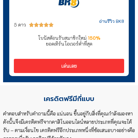
อ่านรีวิว BK8
5 ดาว





โบนัสต้อนรับสมาชิกใหม่
150%
ยอดเทิร์นโอเวอร์ต่ำที่สุด
เล่นเลย
เครดิตฟรีมีกี่แบบ
คำตอบสำหรับคำถามนี้คือ แน่นอน ขึ้นอยู่กับสิ่งที่คุณกำลังมองหา
ดังนั้นจึงมีเครดิตฟรีจากคาสิโนออนไลน์หลายประเภทที่คุณจะได้
รับ – ตามเงื่อนไข เครดิตฟรีอีกประเภทหนึ่งที่ข้อเสนอบางอย่างคือ