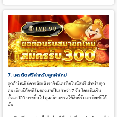
7. เครดิตฟรีสำหรับลูกค้าใหม่
ลูกค้าใหม่ไม่ควรท้อแท้ เรายังมีเครดิตโบนัสฟรี สำหรับทุก
คน เพียงใช้คาสิโนของเราเป็นประจำ 7 วัน โดยเติมเงิน
ตั้งแต่ 100 บาทขึ้นไป คุณก็สามารถใช้สิทธิ์รับเครดิตฟรีได้
ฉัน