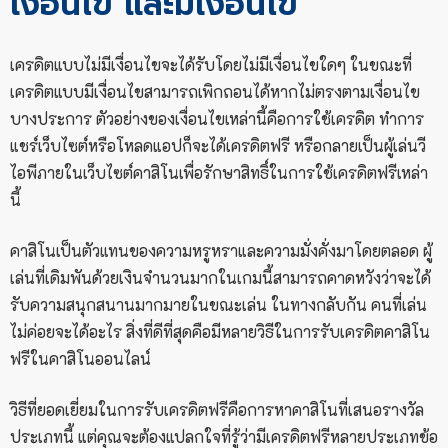
เงื่อนไข และมีเงื่อนไข
เครดิตแบบไม่มีเงื่อนไขจะได้รับโดยไม่มีเงื่อนไขใดๆ ในขณะที่
เครดิตแบบมีเงื่อนไขสามารถเพิกถอนได้หากไม่ตรงตามเงื่อนไข
บางประการ ตัวอย่างของเงื่อนไขเหล่านี้คือการใช้เครดิต ทำการ
แชร์เว็บไซต์หรือโหลดแอปก็จะได้เครดิตฟรี หรือกลายเป็นผู้เล่นวี
ไอพีภายในเว็บไซต์คาสิโนเพื่อรักษาสิทธิ์ในการใช้เครดิตฟรีเหล่า
นี้
คาสิโนเป็นตัวแทนของความหรูหราและความมั่งคั่งมาโดยตลอด ผู้
เล่นที่เดิมพันด้วยเงินจำนวนมากในเกมนี้สามารถคาดหวังว่าจะได้
รับความสนุกสนานมากมายในขณะเล่น ในทางกลับกัน คนที่เล่น
ไม่ค่อยจะได้อะไร สิ่งที่ดีที่สุดคือมีหลายวิธีในการรับเครดิตคาสิโน
ฟรีในคาสิโนออนไลน์
วิธีที่ยอดเยี่ยมในการรับเครดิตฟรีคือการหาคาสิโนที่เสนอรางวัล
ประเภทนี้ แต่คุณจะต้องแปลกใจที่รู้ว่ามีเครดิตฟรีหลายประเภทข้อ