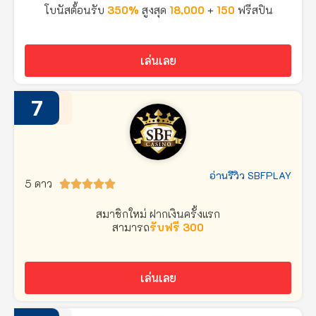
โบนัสต้้อนรับ
350%
สูงสุด
18,000
+
150
ฟรีสปิน
เล่นเลย
7
อ่านรีวิว SBFPLAY
5 ดาว





สมาชิกใหม่ ฝากเงินครั้งแรก
สามารถ
รับฟรี 300
เล่นเลย