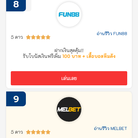
8
อ่านรีวิว FUN88
5 ดาว





ฝากเงินสุดคุ้ม!!
รับโบนัสเงินฟรีเพิ่ม
100 บาท + เสื้อบอลทีมดัง
เล่นเลย
9
อ่านรีวิว MELBET
5 ดาว




