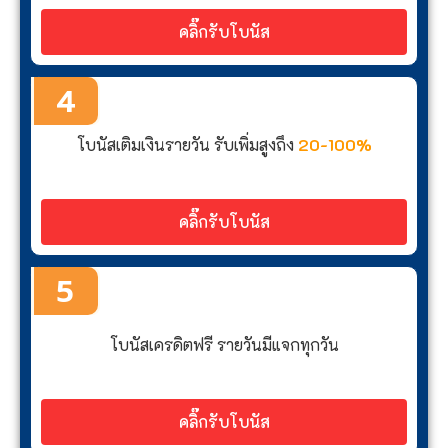
คลิ๊กรับโบนัส
4
โบนัสเติมเงินรายวัน รับเพิ่มสูงถึง
20-100%
คลิ๊กรับโบนัส
5
โบนัสเครดิตฟรี รายวันมีแจกทุกวัน
คลิ๊กรับโบนัส