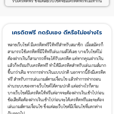
รับเครดิตฟรี ซึ่งแต่ละเว็บไซต์จะมีเครดิตฟรีที่ไม่เท่ากัน
เครดิตฟรี กดรับเอง ดีหรือไม่อย่างไร
หลายเว็บไซต์ มีเครดิตฟรีให้ฟรีสำหรับสมาชิก เมื่อสมัครก็
สามารถใช้เครดิตที่มีให้ฟรีเล่นเกมส์ได้เลย บางเว็บไซต์ไม่
ต้องฝากเงินก็สามารถที่จะได้รับเครดิต แต่หากคุณฝากเงิน
แล้วก็พร้อมรับเครดิตฟรี ทำให้มีเครดิตสำหรับเล่นเกมส์มาก
ขึ้นกว่าเดิม จากการฝากเงินแบบปกติ นอกจากนี้ยังมีเครดิต
ฟรี สำหรับการเล่นเกมส์ตามเงื่อนไข แล้วทำการฝากถอน
ผ่านระบบของทางเว็บไซต์ได้ตามปกติ แต่อย่างไรก็ตาม
บางเว็บไซต์มีเครดิตให้ฟรีแต่อาจจะต้องฝากเงินเข้าไปก่อน
ข้อเสียคือต้องฝากเงินเข้าไปก่อนจะได้เครดิตฟรีและจะต้อง
เล่นเกมส์ตามเงื่อนไข ซึ่งแต่ละเว็บไซต์มีเงื่อนไขที่แตกต่าง
กันออกไป