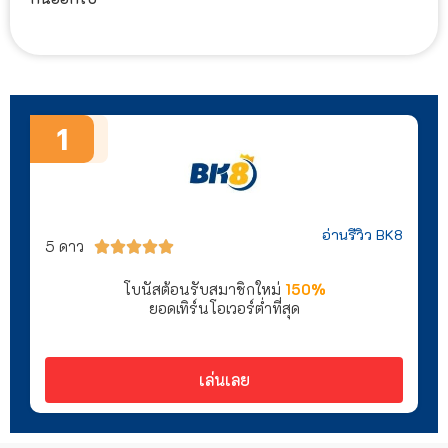
1
อ่านรีวิว BK8
5 ดาว





โบนัสต้อนรับสมาชิกใหม่
150%
ยอดเทิร์นโอเวอร์ต่ำที่สุด
เล่นเลย