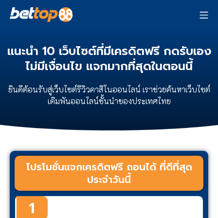
แนะนำ 10 เว็บไซต์ที่มีเครดิตฟรี กดรับเอง
ไม่มีเงื่อนไข แจกมากที่สุดในตอนนี้
ยินดีต้อนรับสู่เว็บไซต์รีวิวคาสิโนออนไลน์ เราช่วยค้นหาเว็บไซต์
เดิมพันออนไลน์ชั้นนำของประเทศไทย
โปรโมชั่นแจกเครดิตฟรี ถอนได้ ที่ดีที่สุด
ประจำวันนี้
1