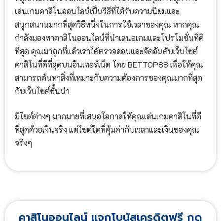
เล่นเกมคาสิโนออนไลน์เป็นวิธีที่ได้รับความนิยมและ
สนุกสนานมากที่สุดวิธีหนึ่งในการใช้เวลาของคุณ หากคุณ
กำลังมองหาคาสิโนออนไลน์ที่นำเสนอเกมและโปรโมชั่นที่ดี
ที่สุด คุณมาถูกที่แล้วเราได้ตรวจสอบและจัดอันดับเว็บไซต์
คาสิโนที่ดีที่สุดบนอินเทอร์เน็ต โดย BETTOP88 เพื่อให้คุณ
สามารถค้นหาสิ่งที่เหมาะกับความต้องการของคุณมากที่สุด
กับเว็บไซต์ชั้นนำ
มีไซต์ต่างๆ มากมายที่เสนอโอกาสให้คุณเล่นเกมคาสิโนที่ดี
ที่สุดด้วยเงินจริง แต่ไซต์ใดที่คุ้มค่ากับเวลาและเงินของคุณ
จริงๆ
คาสิโนออนไลน์ แจกโบนัสเครดิตฟรี กด