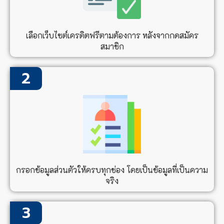
เลือกเว็บไซต์เครดิตฟรีตามต้องการ หลังจากกดสมัคร
สมาชิก
2
กรอกข้อมูลส่วนตัวให้ครบทุกช่อง โดยเป็นข้อมูลที่เป็นความ
จริง
3