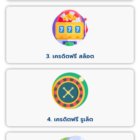
3. เครดิตฟรี สล็อต
4. เครดิตฟรี รูเล็ต