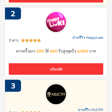
2
อ่านรีวิว HappyLuke
5 ดาว





ฝากครั้งแรก
200
ได้
600
รับสูงสุดถึง
6,000
บาท
เล่นเลย
3
อ่านรีวิว HUC99