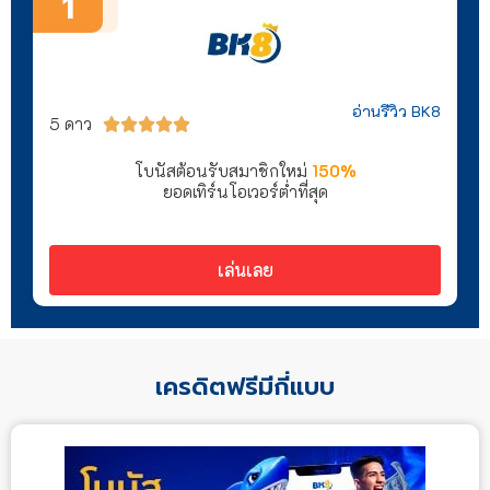
1
อ่านรีวิว BK8
5 ดาว





โบนัสต้อนรับสมาชิกใหม่
150%
ยอดเทิร์นโอเวอร์ต่ำที่สุด
เล่นเลย
เครดิตฟรีมีกี่แบบ