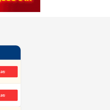
เลย
เลย