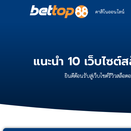
คาสิโนออนไลน์
แนะนำ 10 เว็บไซต์สล
ยินดีต้อนรับสู่เว็บไซต์รีวิวสล