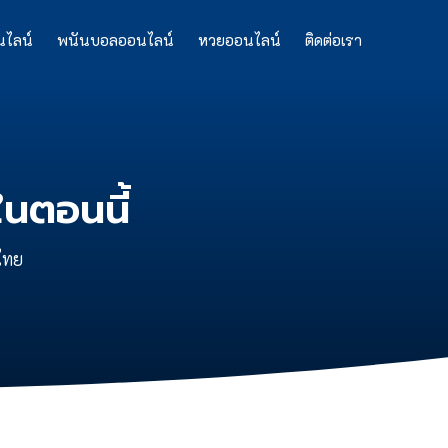
นไลน์
พนันบอลออนไลน์
หวยออนไลน์
ติดต่อเรา
ในตอนนี้
ศไทย