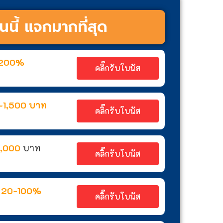
นนี้ แจกมากที่สุด
200
%
คลิ๊กรับโบนัส
-1
,500 บาท
คลิ๊กรับโบนัส
,
000
บาท
คลิ๊กรับโบนัส
ง
20-100%
คลิ๊กรับโบนัส