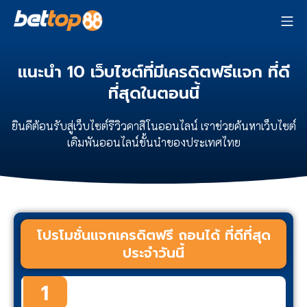
แนะนำ 10 เว็บไซต์ที่มีเครดิตฟรีแจก ที่ดี
ที่สุดในตอนนี้
ยินดีต้อนรับสู่เว็บไซต์รีวิวคาสิโนออนไลน์ เราช่วยค้นหาเว็บไซต์
เดิมพันออนไลน์ชั้นนำของประเทศไทย
โปรโมชั่นแจกเครดิตฟรี ถอนได้ ที่ดีที่สุด
ประจำวันนี้
1