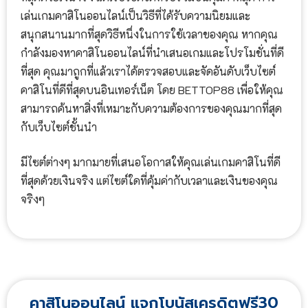
เล่นเกมคาสิโนออนไลน์เป็นวิธีที่ได้รับความนิยมและ
สนุกสนานมากที่สุดวิธีหนึ่งในการใช้เวลาของคุณ หากคุณ
กำลังมองหาคาสิโนออนไลน์ที่นำเสนอเกมและโปรโมชั่นที่ดี
ที่สุด คุณมาถูกที่แล้วเราได้ตรวจสอบและจัดอันดับเว็บไซต์
คาสิโนที่ดีที่สุดบนอินเทอร์เน็ต โดย BETTOP88 เพื่อให้คุณ
สามารถค้นหาสิ่งที่เหมาะกับความต้องการของคุณมากที่สุด
กับเว็บไซต์ชั้นนำ
มีไซต์ต่างๆ มากมายที่เสนอโอกาสให้คุณเล่นเกมคาสิโนที่ดี
ที่สุดด้วยเงินจริง แต่ไซต์ใดที่คุ้มค่ากับเวลาและเงินของคุณ
จริงๆ
คาสิโนออนไลน์ แจกโบนัสเครดิตฟรี30