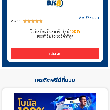
อ่านรีวิว BK8
5 ดาว





โบนัสต้อนรับสมาชิกใหม่
150%
ยอดเทิร์นโอเวอร์ต่ำที่สุด
เล่นเลย
เครดิตฟรีมีกี่แบบ