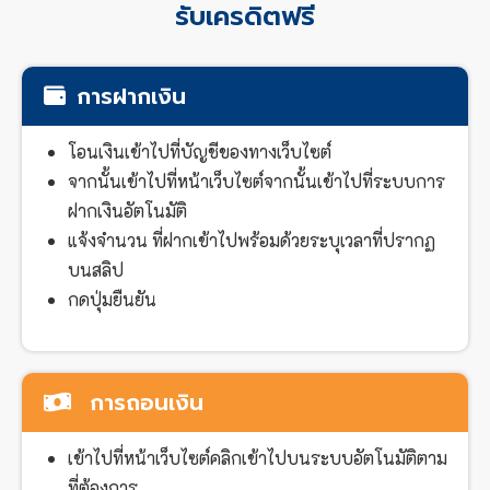
รับเครดิตฟรี
การฝากเงิน
โอนเงินเข้าไปที่บัญชีของทางเว็บไซต์
จากนั้นเข้าไปที่หน้าเว็บไซต์จากนั้นเข้าไปที่ระบบการ
ฝากเงินอัตโนมัติ
แจ้งจำนวน ที่ฝากเข้าไปพร้อมด้วยระบุเวลาที่ปรากฏ
บนสลิป
กดปุ่มยืนยัน
การถอนเงิน
เข้าไปที่หน้าเว็บไซต์คลิกเข้าไปบนระบบอัตโนมัติตาม
ที่ต้องการ