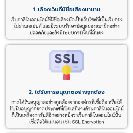
1. เลือกเว็บที่มีชื่อเสียงมานาน
เว็บคาสิโนออนไลน์ที่มีชื่อเสียงมักเป็นเว็บไซต์ที่เป็นเว็บตรง
ไม่ผ่านเอเย่นต์ และมีระบบรักษาข้อมูลของสมาชิกอย่าง
ปลอดภัยและยังมีระบบการเงินที่มั่นคง
2. ได้รับการอนุญาตอย่างถูกต้อง
การได้รับอนุญาตอย่างถูกต้องจากองค์กรที่เชื่อถือ หรือได้
รับใบอนุญาตจากประเทศที่เปิดเสรีทางด้านคาสิโนออนไลน์
ก็เป็นเครื่องการันตีอีกอย่างหนึ่งว่าเว็บคาสิโนออนไลน์นั้น
เชื่อถือได้แน่นอน เช่น SSL Encryption