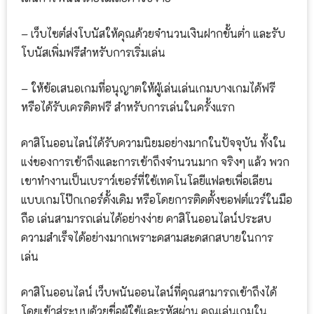
– เว็บไซต์ส่งโบนัสให้คุณด้วยจำนวนเงินฝากขั้นต่ำ และรับ
โบนัสเพิ่มฟรีสำหรับการเริ่มเล่น
– ให้ข้อเสนอเกมที่อนุญาตให้ผู้เล่นเล่นเกมบางเกมได้ฟรี
หรือได้รับเครดิตฟรี สำหรับการเล่นในครั้งแรก
คาสิโนออนไลน์ได้รับความนิยมอย่างมากในปัจจุบัน ทั้งใน
แง่ของการเข้าถึงและการเข้าถึงจำนวนมาก จริงๆ แล้ว พวก
เขาทำงานเป็นเบราว์เซอร์ที่ใช้เทคโนโลยีแฟลชเพื่อเลียน
แบบเกมโป๊กเกอร์ดั้งเดิม หรือโดยการติดตั้งซอฟต์แวร์ในมือ
ถือ เล่นสามารถเล่นได้อย่างง่าย คาสิโนออนไลน์ประสบ
ความสำเร็จได้อย่างมากเพราะคสามสะดสกสบายในการ
เล่น
คาสิโนออนไลน์
เว็บพนันออนไลน์
ที่คุณสามารถเข้าถึงได้
โดยเข้าสู่ระบบด้วยชื่อผู้ใช้และรหัสผ่าน คุณเล่นเกมใน