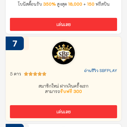
โบนัสต้้อนรับ
350%
สูงสุด
18,000
+
150
ฟรีสปิน
เล่นเลย
7
อ่านรีวิว SBFPLAY
5 ดาว





สมาชิกใหม่ ฝากเงินครั้งแรก
สามารถ
รับฟรี 300
เล่นเลย