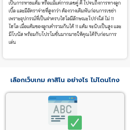
เป็นการทายแต้ม หรือแม้แต่การเลขคู่ คี่ ไปจนถึงการทางลูก
เบิ้ล และมีอัตราจ่ายที่สูงกว่า ต้องวางเดิมพันก่อนการเขย่า
เพราะอุปกรณ์ที่เป็นฝาครบไฮโลมีลักษณะโปร่งใส่ ไม่ 11
ไฮโล เมื่อแต้มของลูกเต๋ารวมกันได้ 11 แต้ม จะนับเป็นสูง และ
มีโบนัส พร้อมกับโปรโมชั่นมากมายให้คุณได้รับก่อนการ
เล่น
เลือกเว็บเกม คาสิโน อย่างไร ไม่โดนโกง