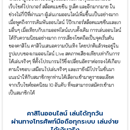
เว็บไซต์โปกเกอร์ สล็อตแมชชีน รูเล็ต และอีกมากมาย
ใน
ช่วงไม่กี่ปีที่ผ่านมา ผู้เล่นเกมออนไลน์เพิ่มขึ้นเเป็นอย่างมาก
เมื่อพูดถึงการเดิมพันออนไลน์ โป๊กเกอร์สล็อตแมชชีนและเก
มอื่นๆ เมื่อเทียบกับเกมออฟไลน์แบบดั้งเดิม การเล่นออนไลน์
ได้รับความนิยมอย่างมาก
การเสี่ยงโชคถือเป็นจุดเริ่มต้น
ของคาสิโน คาสิโนเสนอความบันเทิง โดยปกติแล้วจะอยู่ใน
รูปแบบของเกมออนไลน์ Live สดภาพเสียงเเทียบเท่ากันการ
ได้เล่นจริงๆ ที่ตั้งโปรแกรมไว้ซึ่งเปลี่ยนอัตราต่อรองได้เกือบ
ตามใจชอบ เสมือนไปเล่นจริงๆ และเรายังมีโปรโมชั่นมา
แนะนำให้กับสมาชิกทุกท่านได้เลือกเเข้ามาดูรายละเอียด
จากเว็บไซต์ยอดนิยม 10 อันดับ ที่จะสามารถสมัครเข้ามา
เป็นสมาชิกได้
คาสิโนออนไลน์ เล่นได้ทุกวัน
ผ่านทางโทรศัพท์มือถือทุกระบบ เล่นง่าย
ได้เงินจริง