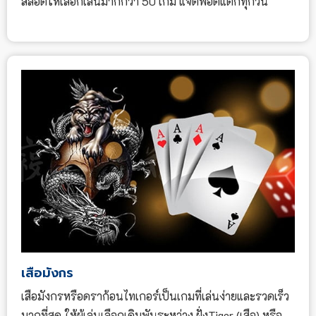
สล็อตให้เลือกเล่นมากกว่า 50 เกม แจ็ตพ็อตแตกทุกวัน
เสือมังกร
เสือมังกรหรือดราก้อนไทเกอร์เป็นเกมที่เล่นง่ายและรวดเร็ว
มากที่สุด ให้ผู้เล่นเลือกเดิมพันระหว่าง ฝั่งTiger (เสือ) หรือ