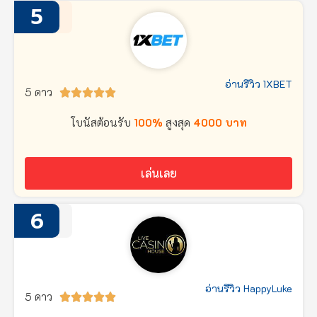
5
อ่านรีวิว 1XBET
5 ดาว





โบนัสต้อนรับ
100%
สูงสุด
4000 บาท
เล่นเลย
6
อ่านรีวิว HappyLuke
5 ดาว




