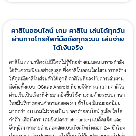
คาสิโนออนไลน์ เกม คาสิโน เล่นได้ทุกวัน
ผ่านทางโทรศัพท์มือถือทุกระบบ เล่นง่าย
ได้เงินจริง
คาสิโน77 นาทีคงไม่มีใครไม่รู้จักอย่างแน่นอน เพราะกำลัง
ได้รับความนิยมอย่างสูงสุด ซึ่งคาสิโนออนไลน์สามารถสร้าง
ให้คุณมีคาสิโนส่วนตัวได้ทุกที่ คาสิโนที่รองรับการเล่นผ่าน
มือถือทั้งแบบ iOSและ Android ที่ช่วยให้การเล่นเกมคาสิโน
ผ่านเว็บเป็นเรื่องที่ง่ายมากยิ่งขึ้นใช้งานง่ายด้วยระบบภาษา
ไทยมีบริการตอบคำถามตลอด 24 ชั่วโมง มีเกมยอดนิยม
มากกว่า 40 เกมไม่ว่าจะเป็น บาคาร่าออนไลน์ รูเล็ต ไฮโล
กำถั่ว เสือมังกร เกมยิงปลา(Fish Hunter) แบล็คแจ็ค และ
อื่นๆอีกมากมายถ่ายถอดสดแบบเรียลไทม์ ตลอด 24 ชั่วโมง
ส่งตรงจากต่างประเทศ ต่อไปนี้คุณไม่ต้องลำบากออกไปเล่น