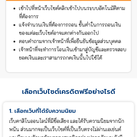
เข้าไปที่หน้าเว็บไซต์คลิกเข้าไปบนระบบอัตโนมัติตาม
ที่ต้องการ
แจ้งจำนวนเงินที่ต้องการถอน ขั้นต่ำในการถอนเงิน
ของแต่ละเว็บไซต์อาจแตกต่างกันออกไป
ตอบคำถามจากเจ้าหน้าที่เพื่อยืนยันข้อมูลส่วนบุคคล
เจ้าหน้าที่จะทำการโอนเงินเข้ามาสู่บัญชีและตรวจสอบ
ยอดเงินและเราสามารถกดเงินนั้นไปใช้ได้
เลือกเว็บไซต์เครดิตฟรีอย่างไรดี
1. เลือกเว็บที่ได้รับความนิยม
เว็บคาสิโนออนไลน์ที่มีชื่อเสียง และได้รับความนิยมจากนัก
พนัน ส่วนมากจะเป็นเว็บไซต์ที่เป็นเว็บตรงไม่ผ่านเอเย่นต์