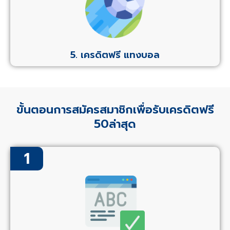
5. เครดิตฟรี แทงบอล
ขั้นตอนการสมัครสมาชิกเพื่อรับเครดิตฟรี
50ล่าสุด
1