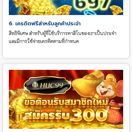
6. เครดิตฟรีสำหรับลูกค้าประจำ
สิทธิพิเศษ สำหรับผู้ที่ใช้บริการคาสิโนของเราเป็นประจำ
และมีการใช้จ่ายเครดิตตามที่กำหนด