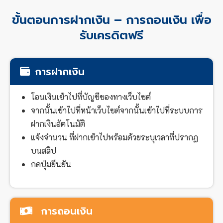
ขั้นตอนการฝากเงิน – การถอนเงิน เพื่อ
รับเครดิตฟรี
การฝากเงิน
โอนเงินเข้าไปที่บัญชีของทางเว็บไซต์
จากนั้นเข้าไปที่หน้าเว็บไซต์จากนั้นเข้าไปที่ระบบการ
ฝากเงินอัตโนมัติ
แจ้งจำนวน ที่ฝากเข้าไปพร้อมด้วยระบุเวลาที่ปรากฏ
บนสลิป
กดปุ่มยืนยัน
การถอนเงิน