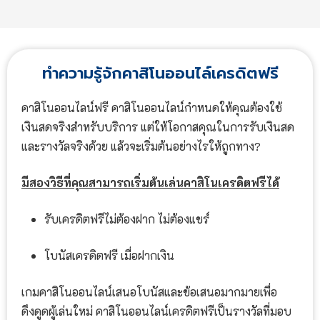
ทำความรู้จักคาสิโนออนไล์เครดิตฟรี
คาสิโนออนไลน์ฟรี คาสิโนออนไลน์กำหนดให้คุณต้องใช้
เงินสดจริงสำหรับบริการ แต่ให้โอกาสคุณในการรับเงินสด
และรางวัลจริงด้วย แล้วจะเริ่มต้นอย่างไรให้ถูกทาง?
มีสองวิธีที่คุณสามารถเริ่มต้นเล่นคาสิโนเครดิตฟรีได้
รับเครดิตฟรีไม่ต้องฝาก ไม่ต้องแชร์
โบนัสเครดิตฟรี เมื่อฝากเงิน
เกมคาสิโนออนไลน์เสนอโบนัสและข้อเสนอมากมายเพื่อ
ดึงดูดผู้เล่นใหม่ คาสิโนออนไลน์เครดิตฟรีเป็นรางวัลที่มอบ