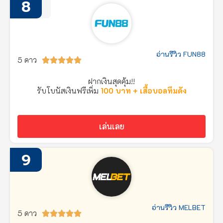
8
อ่านรีวิว FUN88
5 ดาว





ฝากเงินสุดคุ้ม!!
รับโบนัสเงินฟรีเพิ่ม
100 บาท + เสื้อบอลทีมดัง
เล่นเลย
9
อ่านรีวิว MELBET
5 ดาว




