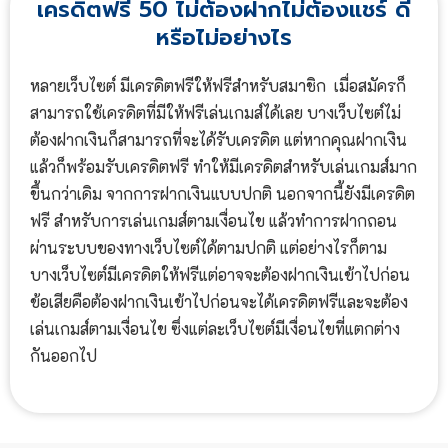
เครดิตฟรี 50 ไม่ต้องฝากไม่ต้องแชร์ ดี
หรือไม่อย่างไร
หลายเว็บไซต์ มีเครดิตฟรีให้ฟรีสำหรับสมาชิก เมื่อสมัครก็
สามารถใช้เครดิตที่มีให้ฟรีเล่นเกมส์ได้เลย บางเว็บไซต์ไม่
ต้องฝากเงินก็สามารถที่จะได้รับเครดิต แต่หากคุณฝากเงิน
แล้วก็พร้อมรับเครดิตฟรี ทำให้มีเครดิตสำหรับเล่นเกมส์มาก
ขึ้นกว่าเดิม จากการฝากเงินแบบปกติ นอกจากนี้ยังมีเครดิต
ฟรี สำหรับการเล่นเกมส์ตามเงื่อนไข แล้วทำการฝากถอน
ผ่านระบบของทางเว็บไซต์ได้ตามปกติ แต่อย่างไรก็ตาม
บางเว็บไซต์มีเครดิตให้ฟรีแต่อาจจะต้องฝากเงินเข้าไปก่อน
ข้อเสียคือต้องฝากเงินเข้าไปก่อนจะได้เครดิตฟรีและจะต้อง
เล่นเกมส์ตามเงื่อนไข ซึ่งแต่ละเว็บไซต์มีเงื่อนไขที่แตกต่าง
กันออกไป