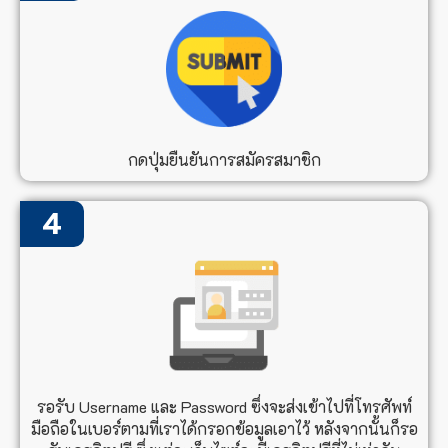
กดปุ่มยืนยันการสมัครสมาชิก
4
รอรับ Username และ Password ซึ่งจะส่งเข้าไปที่โทรศัพท์
มือถือในเบอร์ตามที่เราได้กรอกข้อมูลเอาไว้ หลังจากนั้นก็รอ