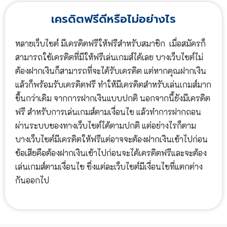
เครดิตฟรีดีหรือไม่อย่างไร
หลายเว็บไซต์ มีเครดิตฟรีให้ฟรีสำหรับสมาชิก เมื่อสมัครก็
สามารถใช้เครดิตที่มีให้ฟรีเล่นเกมส์ได้เลย บางเว็บไซต์ไม่
ต้องฝากเงินก็สามารถที่จะได้รับเครดิต แต่หากคุณฝากเงิน
แล้วก็พร้อมรับเครดิตฟรี ทำให้มีเครดิตสำหรับเล่นเกมส์มาก
ขึ้นกว่าเดิม จากการฝากเงินแบบปกติ นอกจากนี้ยังมีเครดิต
ฟรี สำหรับการเล่นเกมส์ตามเงื่อนไข แล้วทำการฝากถอน
ผ่านระบบของทางเว็บไซต์ได้ตามปกติ แต่อย่างไรก็ตาม
บางเว็บไซต์มีเครดิตให้ฟรีแต่อาจจะต้องฝากเงินเข้าไปก่อน
ข้อเสียคือต้องฝากเงินเข้าไปก่อนจะได้เครดิตฟรีและจะต้อง
เล่นเกมส์ตามเงื่อนไข ซึ่งแต่ละเว็บไซต์มีเงื่อนไขที่แตกต่าง
กันออกไป