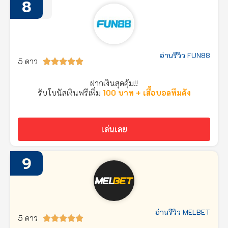
8
อ่านรีวิว FUN88
5 ดาว





ฝากเงินสุดคุ้ม!!
รับโบนัสเงินฟรีเพิ่ม
100 บาท + เสื้อบอลทีมดัง
เล่นเลย
9
อ่านรีวิว MELBET
5 ดาว




