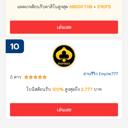
แพคเกจต้อนรับคาสิโนสูงสุด
68000THB
+
290FS
เล่นเลย
10
อ่านรีวิว Empire777
5 ดาว





โบนัสต้อนรับ
100%
สูงสุดถึง
2,777
บาท
เล่นเลย