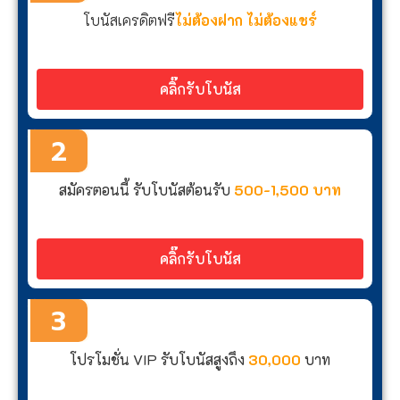
โบนัสเครดิตฟรี
ไม่ต้องฝาก ไม่ต้องแชร์
คลิ๊กรับโบนัส
2
สมัครตอนนี้ รับโบนัสต้อนรับ
500-1
,500 บาท
คลิ๊กรับโบนัส
3
โปรโมชั่น
VIP
รับโบนัสสูงถึง
30
,
000
บาท