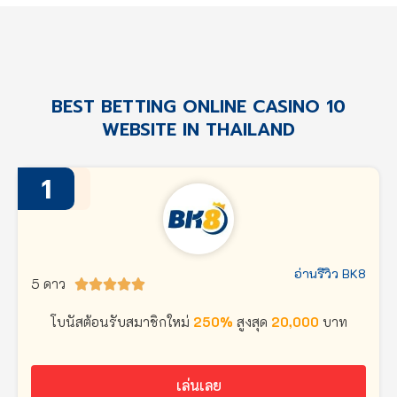
BEST BETTING ONLINE CASINO 10
WEBSITE IN THAILAND
1
อ่านรีวิว BK8
5 ดาว





โบนัสต้อนรับสมาชิกใหม่
250%
สูงสุด
20,000
บาท
เล่นเลย