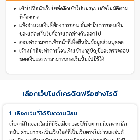
เข้าไปที่หน้าเว็บไซต์คลิกเข้าไปบนระบบอัตโนมัติตาม
ที่ต้องการ
แจ้งจำนวนเงินที่ต้องการถอน ขั้นต่ำในการถอนเงิน
ของแต่ละเว็บไซต์อาจแตกต่างกันออกไป
ตอบคำถามจากเจ้าหน้าที่เพื่อยืนยันข้อมูลส่วนบุคคล
เจ้าหน้าที่จะทำการโอนเงินเข้ามาสู่บัญชีและตรวจสอบ
ยอดเงินและเราสามารถกดเงินนั้นไปใช้ได้
เลือกเว็บไซต์เครดิตฟรีอย่างไรดี
1. เลือกเว็บที่ได้รับความนิยม
เว็บคาสิโนออนไลน์ที่มีชื่อเสียง และได้รับความนิยมจากนัก
พนัน ส่วนมากจะเป็นเว็บไซต์ที่เป็นเว็บตรงไม่ผ่านเอเย่นต์