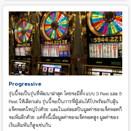
Progressive
รุ่นนี้จะเป็นรุ่นที่พัฒนาล่าสุด โดยจะมีทั้ง แบบ 3 Reel และ 5
Reel ให้เลือกเล่น รุ่นนี้จะเป็นการที่ผู้เล่นได้ไปพร้อมกับลุ้น
แจ็คพอตใหญ่ไปด้วย และในแต่ละสปินมูลค่าของแจ็คพอตก็
จะเพิ่มอีกด้วย แต่ทั้งนี้เมื่อมูลค่าของแจ็คพอตสูง มูลค่าของ
เงินเดิมพันก็สูงเช่นกัน