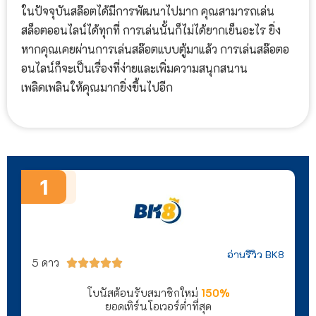
ในปัจจุบันสล๊อตได้มีการพัฒนาไปมาก คุณสามารถเล่น
สล็อตออนไลน์ได้ทุกที่ การเล่นนั้นก็ไม่ได้ยากเย็นอะไร ยิ่ง
หากคุณเคยผ่านการเล่นสล๊อตแบบตู้มาแล้ว การเล่นสล๊อตอ
อนไลน์ก็จะเป็นเรื่องที่ง่ายและเพิ่มความสนุกสนาน
เพลิดเพลินให้คุณมากยิ่งขึ้นไปอีก
1
อ่านรีวิว BK8
5 ดาว





โบนัสต้อนรับสมาชิกใหม่
150%
ยอดเทิร์นโอเวอร์ต่ำที่สุด