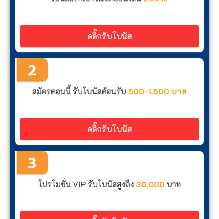
คลิ๊กรับโบนัส
2
สมัครตอนนี้ รับโบนัสต้อนรับ
500-1
,500 บาท
คลิ๊กรับโบนัส
3
โปรโมชั่น
VIP
รับโบนัสสูงถึง
30
,
000
บาท