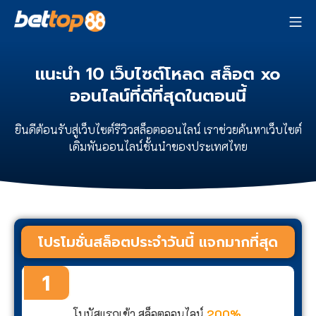
แนะนำ 10 เว็บไซต์โหลด สล็อต xo
ออนไลน์ที่ดีที่สุดในตอนนี้
ยินดีต้อนรับสู่เว็บไซต์รีวิวสล็อตออนไลน์ เราช่วยค้นหาเว็บไซต์
เดิมพันออนไลน์ชั้นนำของประเทศไทย
โปรโมชั่นสล็อตประจำวันนี้ แจกมากที่สุด
1
โบนัสแรกเข้า สล็อตออนไลน์
200
%