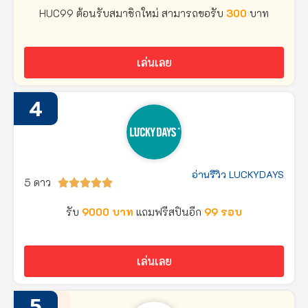
HUC99 ต้อนรับสมาชิกใหม่ สามารถขอรับ
300
บาท
เล่นเลย
4
อ่านรีวิว LUCKYDAYS
5 ดาว





รับ
9000 บาท
แถมฟรีสปินอีก
99 รอบ
เล่นเลย
5