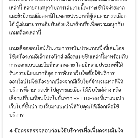
เหล่านี้ หลายคนสนุกกับการเล่นเกมนี้เพราะเข้าใจง่ายมาก
และยังมีเกมสล็อตคาสิโนหลายประเภทที่ผู้เล่นสามารถเลือก
ได้ ผู้เล่นสามารถเดิมพันด้วยเงินจริงหรือเพื่อความสนุกกับ
เกมสล็อตเหล่านี้
เกมสล็อตออนไลน์เป็นเกมการพนันประเภทหนึ่งที่เล่นโดย
ใช้เครื่องเกมอิเล็กทรอนิกส์ สล็อตแมชชีนเหล่านี้มาพร้อมกับ
การออกแบบและธีมที่หลากหลาย โดยมีหลายประเภทที่ได้
รับความนิยมมากที่สุด การค้นหาเว็บไซต์เื่อใช้บริการ
ออนไลน์ไม่ใช่เรื่องยากเนื่องจากมีเว็บไซต์จำนวนมากที่ให้
บริการที่สามารถเข้าไปดูรายละเอียดได้เว็บไซต์ต่าง หรือ
เลือกเปรียนเทียบโปรโมชั่นจาก BETTOP88 ที่เราแนะนำ
เว็บไซต์ชั้นนำ 10 เว็บมาแนะนำให้กับคุณได้เลือกเพื่อใช้
บริการ
4 ข้อควรตรวจสอบก่อนใช้บริการเพื่อเพิ่มความมั่นใจ