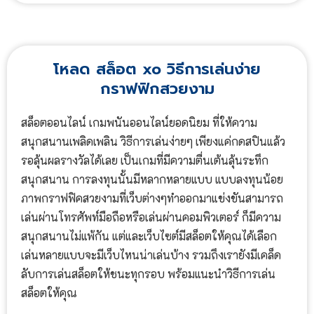
โหลด สล็อต xo วิธีการเล่นง่าย
กราฟฟิกสวยงาม
สล็อตออนไลน์ เกมพนันออนไลน์ยอดนิยม ที่ให้ความ
สนุกสนานเพลิดเพลิน วิธีการเล่นง่ายๆ เพียงแค่กดสปินแล้ว
รอลุ้นผลรางวัลได้เลย เป็นเกมที่มีความตื่นเต้นลุ้นระทึก
สนุกสนาน การลงทุนนั้นมีหลากหลายแบบ แบบลงทุนน้อย
ภาพกราฟฟิคสวยงามที่เว็บต่างๆทำออกมาแข่งขันสามารถ
เล่นผ่านโทรศัพท์มือถือหรือเล่นผ่านคอมพิวเตอร์ ก็มีความ
สนุกสนานไม่แพ้กัน แต่และเว็บไซต์มีสล็อตให้คุณได้เลือก
เล่นหลายแบบจะมีเว็บไหนน่าเล่นบ้าง รวมถึงเรายังมีเคล็ด
ลับการเล่นสล็อตให้ชนะทุกรอบ พร้อมแนะนำวิธีการเล่น
สล็อตให้คุณ