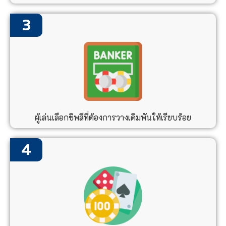
3
ผู้เล่นเลือกชิพสีที่ต้องการวางเดิมพันให้เรียบร้อย
4