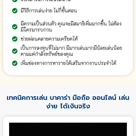
มีวิธีการเล่นง่าย ไม่กี่ขั้นตอน
มีความเป็นส่วนตัว คุณจะมีสมาธิเพิ่มมากขึ้น ไม่ต้อง
มีใครมารบกวน
ช่วยผ่อนคลายความเครียดได้
เป็นการลงทุนที่ไม่มาก มีมากเล่นมากมีน้อยเล่นน้อย
ตามแต่กำลังทรัพย์ของคุณ
เพิ่มช่องทางการหารายได้เสริมจากงานประจำได้
เทคนิคการเล่น บาคาร่า​ มือถือ ออนไลน์ เล่น
ง่าย ได้เงินจริง