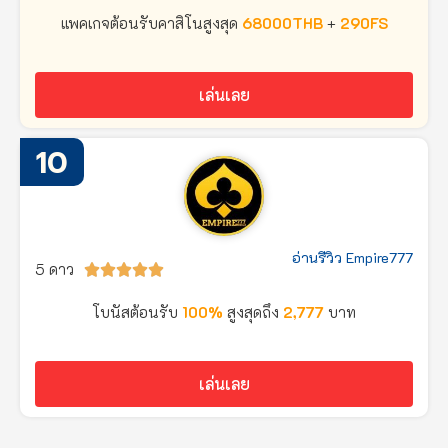
แพคเกจต้อนรับคาสิโนสูงสุด
68000THB
+
290FS
เล่นเลย
10
อ่านรีวิว Empire777
5 ดาว





โบนัสต้อนรับ
100%
สูงสุดถึง
2,777
บาท
เล่นเลย