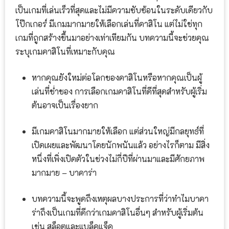
เป็นเกมที่เล่นเร็วที่สุดและไม่มีความซับซ้อนในระดับเดียวกับ
โป๊กเกอร์ มีเกมมากมายให้เลือกเล่นที่คาสิโน แต่ไม่ใช่ทุก
เกมที่ถูกสร้างขึ้นมาอย่างเท่าเทียมกัน บทความนี้จะช่วยคุณ
ระบุเกมคาสิโนที่เหมาะกับคุณ
หากคุณยังใหม่ต่อโลกของคาสิโนหรือหากคุณเป็นผู้
เล่นที่ช่ำชอง การเลือกเกมคาสิโนที่ดีที่สุดสำหรับผู้เริ่ม
ต้นอาจเป็นเรื่องยาก
มีเกมคาสิโนมากมายให้เลือก แต่ส่วนใหญ่มีกลยุทธ์ที่
เปิดเผยและพัฒนาโดยนักพนันแล้ว อย่างไรก็ตาม มีสิ่ง
หนึ่งที่เพิ่งเปิดตัวในช่วงไม่กี่ปีที่ผ่านมาและมีศักยภาพ
มากมาย – บาคาร่า
บทความนี้จะพูดถึงเหตุผลบางประการที่ว่าทำไมบาคา
ร่าถึงเป็นเกมที่ดีกว่าเกมคาสิโนอื่นๆ สำหรับผู้เริ่มต้น
เช่น สล็อตและแบล็คแจ็ค