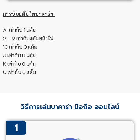
การนับแต้มไพบาคาร่า
A
เท่ากับ
1
แต้ม
2 – 9
เท่ากับแต้มหน้าไพ่
10
เท่ากับ
0
แต้ม
J
เท่ากับ
0
แต้ม
K
เท่ากับ
0
แต้ม
Q
เท่ากับ
0
แต้ม
วิธีการเล่นบาคาร่า​ มือถือ ออนไลน์
1