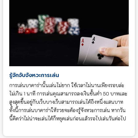
รู้จักจับจังหวะการเล่น
การเล่นบาคาร่านั้นเล่นไม่ยาก ใช้เวลาไม่นานเพียงรอบล่ะ
ไม่เกิน 1 นาที การเล่นคุณสามารถลงเงินขั้นต่ำ 50 บาทและ
สูงสุดขึ้นอยู่กับเว็บบางเว็บสามารถเล่นได้ถึงหนึ่งแสนบาท
ทั้งนี้การเล่นบาคาร่าให้รวยจะต้องรู้จังหวะการเล่น หากวัน
นี้คิดว่าไม่น่าจะเล่นได้ก็หยุดเล่นก่อนแล้วรอไปเล่นวันต่อไป