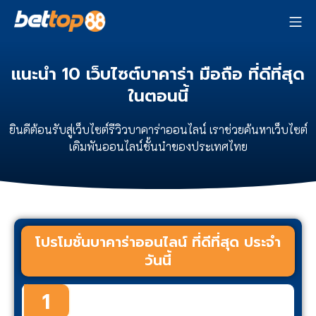
แนะนำ 10 เว็บไซต์บาคาร่า​ มือถือ ที่ดีที่สุด
ในตอนนี้
ยินดีต้อนรับสู่เว็บไซต์รีวิวบาคาร่าออนไลน์ เราช่วยค้นหาเว็บไซต์
เดิมพันออนไลน์ชั้นนำของประเทศไทย
โปรโมชั่นบาคาร่าออนไลน์ ที่ดีที่สุด ประจำ
วันนี้
1