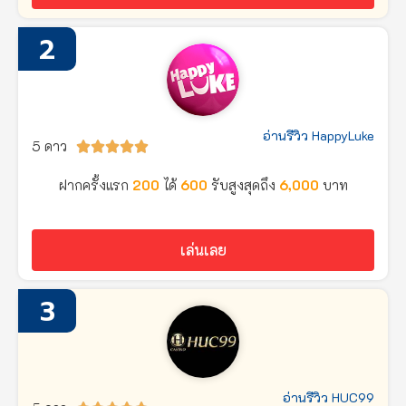
2
อ่านรีวิว HappyLuke
5 ดาว





ฝากครั้งแรก
200
ได้
600
รับสูงสุดถึง
6,000
บาท
เล่นเลย
3
อ่านรีวิว HUC99