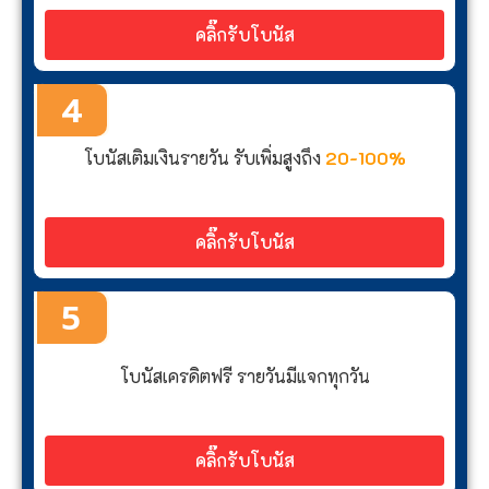
คลิ๊กรับโบนัส
4
โบนัสเติมเงินรายวัน รับเพิ่มสูงถึง
20-100%
คลิ๊กรับโบนัส
5
โบนัสเครดิตฟรี รายวันมีแจกทุกวัน
คลิ๊กรับโบนัส