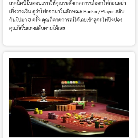
เทคนิคนี้ในตอนแรกให้คุณรอสังเกตการณ์ออกไพ่ก่อนอย่า
เพิ่งวางเงิน ดูว่าไพ่ออกมาในลักษณะ Banker/Player สลับ
กันไปมา 3 ครั้ง คุณก็คาดการณ์ได้เลยเข้าสูตรไพ่ปิงปอง
คุณก็เริ่มแทงสลับตามได้เลย