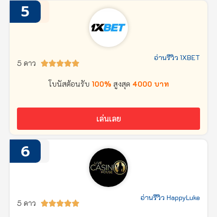
5
อ่านรีวิว 1XBET
5 ดาว





โบนัสต้อนรับ
100%
สูงสุด
4000 บาท
เล่นเลย
6
อ่านรีวิว HappyLuke
5 ดาว




