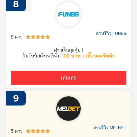
8
อ่านรีวิว FUN88
5 ดาว





ฝากเงินสุดคุ้ม!!
รับโบนัสเงินฟรีเพิ่ม
100 บาท + เสื้อบอลทีมดัง
เล่นเลย
9
อ่านรีวิว MELBET
5 ดาว




