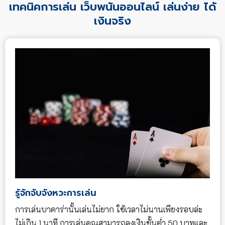
เทคนิคการเล่น เว็บพนันออนไลน์ เล่นง่าย ได้
เงินจริง
รู้จักจับจังหวะการเล่น
การเล่นบาคาร่านั้นเล่นไม่ยาก ใช้เวลาไม่นานเพียงรอบล่ะ
ไม่เกิน 1 นาที การเล่นคุณสามารถลงเงินขั้นต่ำ 50 บาทและ