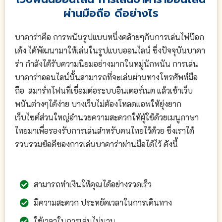
ผ่านมือถือ ดีอย่างไร
บาคาร่าคือ การพนันรูปแบบหนึ่งคล้ายๆกับการเล่นไพ่ป๊อก
เด้ง ได้พัฒนามาให้เล่นในรูปแบบออนไลน์ ซึ่งปัจจุบันบาคา
ร่า กำลังได้รับความนิยมอย่างมากในหมู่นักพนัน การเล่น
บาคาร่าออนไลน์นั้นสามารถที่จะเล่นผ่านทางโทรศัพท์มือ
ถือ สมาร์ทโฟนที่เชื่อมต่อระบบอินเตอร์เนต แล้วเข้าเว็บ
พนันต่างๆได้ง่าย บางเว็บไม่ต้องโหลดแอพให้ยุ่งยาก
เว็บไซต์ส่วนใหญ่อำนวยความสะดวกให้ผู้ใช้ด้วยเมนูภาษา
ไทยมาเพื่อรองรับการเล่นสำหรับคนไทยไว้ด้วย ซึ่งเราได้
รวบรวมข้อดีของการเล่นบาคาร่าผ่านมือได้ไว้ ดังนี้
สามารถทำเงินให้คุณได้อย่างรวดเร็ว
มีความสะดวก ประหยัดเวลาในการเดินทาง
ใช้เวลาในการเล่นไม่นาน