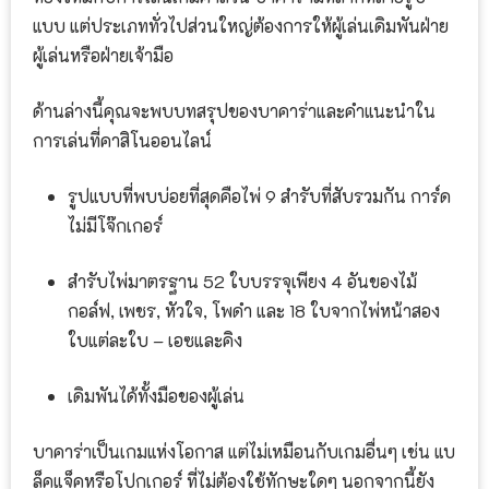
แบบ แต่ประเภททั่วไปส่วนใหญ่ต้องการให้ผู้เล่นเดิมพันฝ่าย
ผู้เล่นหรือฝ่ายเจ้ามือ
ด้านล่างนี้คุณจะพบบทสรุปของบาคาร่าและคำแนะนำใน
การเล่นที่คาสิโนออนไลน์
รูปแบบที่พบบ่อยที่สุดคือไพ่ 9 สำรับที่สับรวมกัน การ์ด
ไม่มีโจ๊กเกอร์
สำรับไพ่มาตรฐาน 52 ใบบรรจุเพียง 4 อันของไม้
กอล์ฟ, เพชร, หัวใจ, โพดำ และ 18 ใบจากไพ่หน้าสอง
ใบแต่ละใบ – เอซและคิง
เดิมพันได้ทั้งมือของผู้เล่น
บาคาร่าเป็นเกมแห่งโอกาส แต่ไม่เหมือนกับเกมอื่นๆ เช่น แบ
ล็คแจ็คหรือโปกเกอร์ ที่ไม่ต้องใช้ทักษะใดๆ นอกจากนี้ยัง