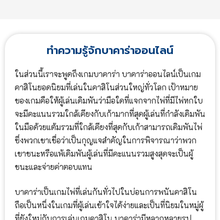
ทำความรู้จักบาคาร่าออนไลน์
ในส่วนนี้เราจะพูดถึงเกมบาคาร่า
บาคาร่าออนไลน์
เป็นเกม
คาสิโนยอดนิยมที่เล่นในคาสิโนส่วนใหญ่ทั่วโลก เป้าหมาย
ของเกมคือให้ผู้เล่นเดิมพันว่ามือใดที่แจกจากไพ่ที่มีไพ่หกใบ
จะมีคะแนนรวมใกล้เคียงกับเก้ามากที่สุดผู้เล่นที่กำลังเดิมพัน
ในมือด้วยแต้มรวมที่ใกล้เคียงที่สุดกับเก้าสามารถเดิมพันไพ่
ซึ่งพวกเขาเชื่อว่าเป็นกุญแจสำคัญในการพิจารณาว่าพวก
เขาชนะหรือแพ้เดิมพันผู้เล่นที่มีคะแนนรวมสูงสุดจะเป็นผู้
ชนะและจ่ายค่าตอบแทน
บาคาร่าเป็นเกมไพ่ที่เล่นกันทั่วไปในบ่อนการพนันคาสิโน
ถือเป็นหนึ่งในเกมที่ผู้เล่นเข้าใจได้ง่ายและเป็นที่นิยมในหมู่ผู้
ที่ยังใหม่กับการเล่นเกมคาสิโน บาคาร่ามีหลากหลายรูป