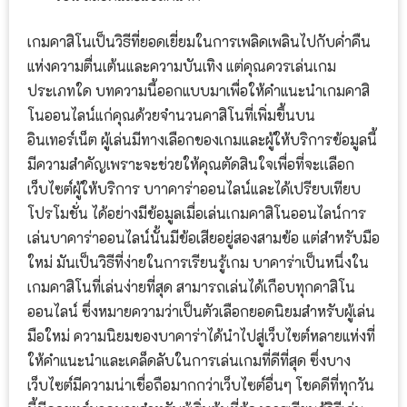
เกมคาสิโนเป็นวิธีที่ยอดเยี่ยมในการเพลิดเพลินไปกับค่ำคืน
แห่งความตื่นเต้นและความบันเทิง แต่คุณควรเล่นเกม
ประเภทใด บทความนี้ออกแบบมาเพื่อให้คำแนะนำเกม
คาสิ
โนออนไลน์
แก่คุณด้วยจำนวนคาสิโนที่เพิ่มขึ้นบน
อินเทอร์เน็ต ผู้เล่นมีทางเลือกของเกมและผู้ให้บริการข้อมูลนี้
มีความสำคัญเพราะจะช่วยให้คุณตัดสินใจเพื่อที่จะเเลือก
เว็บไซต์ผู้ให้บริการ บาาคาร่าออนไลน์และได้เปรียบเทียบ
โปรโมชั่น ได้อย่างมีข้อมูลเมื่อเล่นเกมคาสิโนออนไลน์การ
เล่นบาคาร่าออนไลน์นั้นมีข้อเสียอยู่สองสามข้อ แต่สำหรับมือ
ใหม่ มันเป็นวิธีที่ง่ายในการเรียนรู้เกม บาคาร่าเป็นหนึ่งใน
เกมคาสิโนที่เล่นง่ายที่สุด สามารถเล่นได้เกือบทุกคาสิโน
ออนไลน์ ซึ่งหมายความว่าเป็นตัวเลือกยอดนิยมสำหรับผู้เล่น
มือใหม่ ความนิยมของบาคาร่าได้นำไปสู่เว็บไซต์หลายแห่งที่
ให้คำแนะนำและเคล็ดลับในการเล่นเกมที่ดีที่สุด ซึ่งบาง
เว็บไซต์มีความน่าเชื่อถือมากกว่าเว็บไซต์อื่นๆ โชคดีที่ทุกวัน