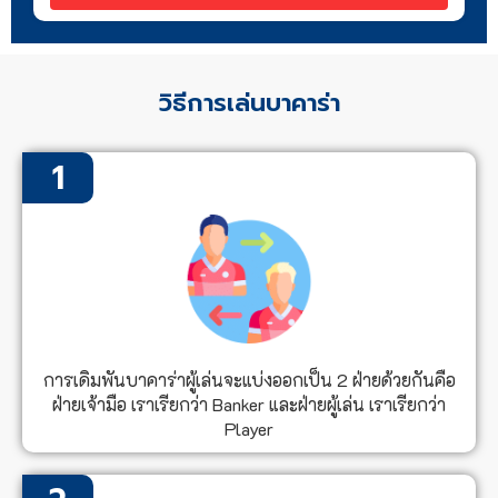
วิธีการเล่นบาคาร่า
1
การเดิมพันบาคาร่าผู้เล่นจะแบ่งออกเป็น 2 ฝ่ายด้วยกันคือ
ฝ่ายเจ้ามือ เราเรียกว่า Banker และฝ่ายผู้เล่น เราเรียกว่า
Player