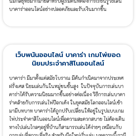
นี้มีกลยุทธ์มากมายสำหรับผู้เริ่มต้นที่ต้องการเรียนรู้วิธีเล่น
บาคาร่าออนไลน์อย่างปลอดภัยและรับเงินมากขึ้น
เว็บพนันออนไลน์ บาคาร่า เกมไพ่ยอด
นิยมประจำคาสิโนออนไลน์
บาคาร่า มีมาตั้งแต่สมัยโบราณ มีต้นกำเนิดมาจากประเทศ
ฝรั่งเศส นิยมเล่นกันในหมู่ชนชั้นสูง ในปัจจุบันการเล่นบา
คาร่าได้รับความนิยมมากขึ้นอย่างต่อเนื่อง วิธีการเล่นบาคา
ร่าคล้ายกับการเล่นไพ่ป๊อกเด้ง ในยุคสมัยโลกออนไลน์เข้า
มามีบทบาท บาคาร่าได้ถูกปรับเปลี่ยนให้อยู่ในรูปแบบเกม
ไพ่ประจำคาสิโนออนไลน์เพื่อความสะดวกสบาย ไม่ต้องเดิน
ทางไปเล่นไกลๆอยู่ที่บ้านก็สามารถเล่นได้ง่ายๆ เหมือนกับ
การเล่นที่สถานที่จริง สำหรับมือใหม่เริ่มเล่น บทความนี้เรามี