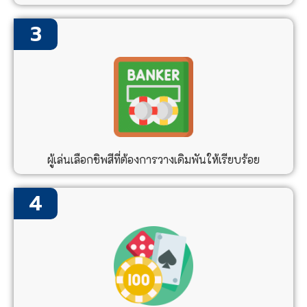
3
ผู้เล่นเลือกชิพสีที่ต้องการวางเดิมพันให้เรียบร้อย
4