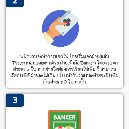
2
พนักงานจะทำการแจกไพ่ โดยเริ่มแจกฝ่ายผู้เล่น
(Player)ก่อนและตามด้วย ฝ่ายเจ้ามือ(Banker) โดยจะแจก
ฝ่ายละ 2 ใบ หากฝ่ายใดต้องการเรียกไพ่เพิ่ม ก็ สามารถ
เรียกไพ่ได้ ฝ่ายละไม่เกิน 1 ใบ เท่ากับว่าแต่ละฝ่ายจะมีไพ่ไม่
เกินฝ่ายละ 3 ใบเท่านั้น
3