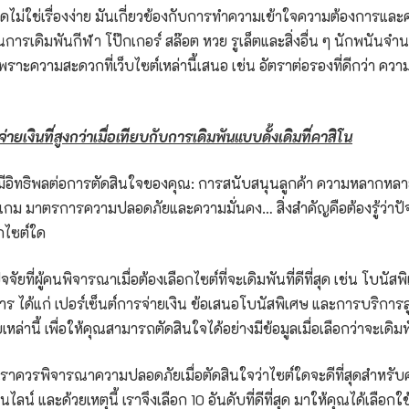
ำหนดไม่ใช่เรื่องง่าย มันเกี่ยวข้องกับการทำความเข้าใจความต้องการและ
ารเดิมพันกีฬา โป๊กเกอร์ สล๊อต หวย รูเล็ตและสิ่งอื่น ๆ นักพนันจำนวน
พราะความสะดวกที่เว็บไซต์เหล่านี้เสนอ เช่น อัตราต่อรองที่ดีกว่า ค
่ายเงินที่สูงกว่าเมื่อเทียบกับการเดิมพันแบบดั้งเดิมที่คาสิโน
ัยที่มีอิทธิพลต่อการตัดสินใจของคุณ: การสนับสนุนลูกค้า ความหลากหล
 มาตรการความปลอดภัยและความมั่นคง… สิ่งสำคัญคือต้องรู้ว่าปัจจั
อกไซต์ใด
ที่ผู้คนพิจารณาเมื่อต้องเลือกไซต์ที่จะเดิมพันที่ดีที่สุด เช่น โบนัส
การ ได้แก่ เปอร์เซ็นต์การจ่ายเงิน ข้อเสนอโบนัสพิเศษ และการบริการลู
่านี้ เพื่อให้คุณสามารถตัดสินใจได้อย่างมีข้อมูลเมื่อเลือกว่าจะเดิม
 เราควรพิจารณาความปลอดภัยเมื่อตัดสินใจว่าไซต์ใดจะดีที่สุดสำหร
และด้วยเหตุนี้ เราจึงเลือก 10 อันดับที่ดีที่สุด มาให้คุณได้เลือกใ