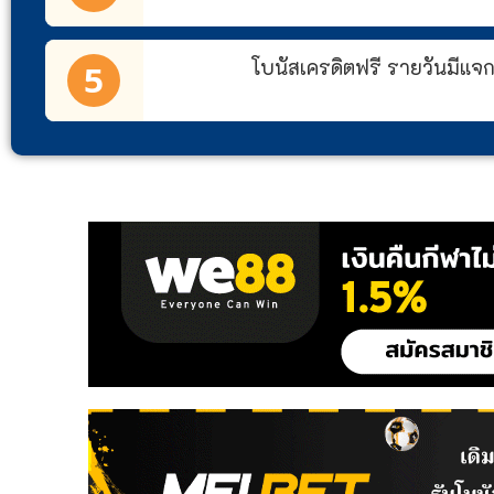
โบนัสเครดิตฟรี รายวันมีแจก
5