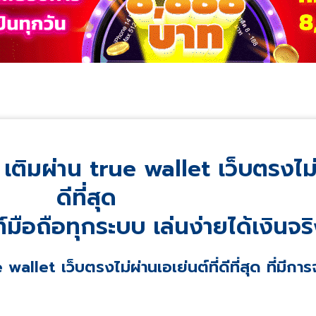
เติมผ่าน true wallet เว็บตรงไม่ผ
ดีที่สุด
มือถือทุกระบบ เล่นง่ายได้เงินจร
allet เว็บตรงไม่ผ่านเอเย่นต์ที่ดีที่สุด ที่มีการ