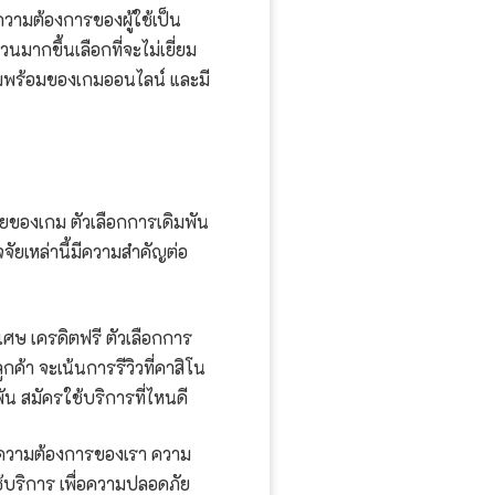
ความต้องการของผู้ใช้เป็น
มากขึ้นเลือกที่จะไม่เยี่ยม
วามพร้อมของเกมออนไลน์ และมี
ายของเกม ตัวเลือกการเดิมพัน
ยเหล่านี้มีความสำคัญต่อ
พิเศษ เครดิตฟรี ตัวเลือกการ
กค้า จะเน้นการรีวิวที่คาสิโน
พัน สมัครใช้บริการที่ไหนดี
ับความต้องการของเรา ความ
ช้บริการ เพื่อความปลอดภัย