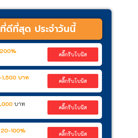
ดีที่สุด ประจำวันนี้
200
%
คลิ๊กรับโบนัส
-1
,500 บาท
คลิ๊กรับโบนัส
,
000
บาท
คลิ๊กรับโบนัส
ง
20-100%
คลิ๊กรับโบนัส