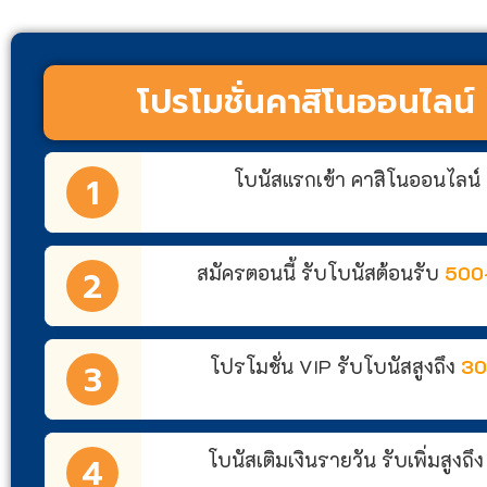
โปรโมชั่นคาสิโนออนไลน์ ที่
โบนัสแรกเข้า คาสิโนออนไลน์
1
สมัครตอนนี้ รับโบนัสต้อนรับ
500
2
โปรโมชั่น
VIP
รับโบนัสสูงถึง
30
3
โบนัสเติมเงินรายวัน รับเพิ่มสูงถึ
4