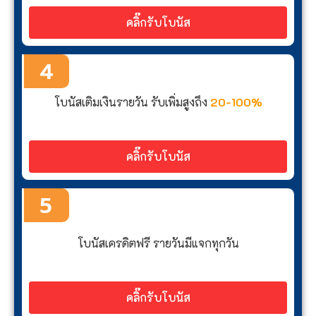
คลิ๊กรับโบนัส
4
โบนัสเติมเงินรายวัน รับเพิ่มสูงถึง
20-100%
คลิ๊กรับโบนัส
5
โบนัสเครดิตฟรี รายวันมีแจกทุกวัน
คลิ๊กรับโบนัส