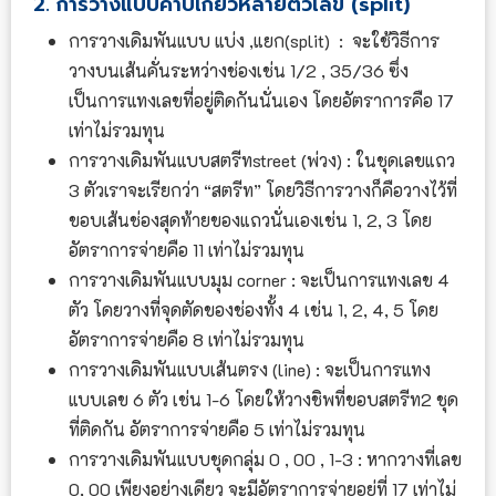
2. การวางแบบคาบเกี่ยวหลายตัวเลข (split)
การวางเดิมพันแบบ แบ่ง ,แยก(split) : จะใช้วิธีการ
วางบนเส้นคั่นระหว่างช่องเช่น 1/2 , 35/36 ซึ่ง
เป็นการแทงเลขที่อยู่ติดกันนั่นเอง โดยอัตราการคือ 17
เท่าไม่รวมทุน
การวางเดิมพันแบบสตรีทstreet (พ่วง) : ในชุดเลขแถว
3 ตัวเราจะเรียกว่า “สตรีท” โดยวิธีการวางก็คือวางไว้ที่
ขอบเส้นช่องสุดท้ายของแถวนั่นเองเช่น 1, 2, 3 โดย
อัตราการจ่ายคือ 11 เท่าไม่รวมทุน
การวางเดิมพันแบบมุม corner : จะเป็นการแทงเลข 4
ตัว โดยวางที่จุดตัดของช่องทั้ง 4 เช่น 1, 2, 4, 5 โดย
อัตราการจ่ายคือ 8 เท่าไม่รวมทุน
การวางเดิมพันแบบเส้นตรง (line) : จะเป็นการแทง
แบบเลข 6 ตัว เช่น 1-6 โดยให้วางชิพที่ขอบสตรีท2 ชุด
ที่ติดกัน อัตราการจ่ายคือ 5 เท่าไม่รวมทุน
การวางเดิมพันแบบชุดกลุ่ม 0 , 00 , 1-3 : หากวางที่เลข
0, 00 เพียงอย่างเดียว จะมีอัตราการจ่ายอยู่ที่ 17 เท่าไม่