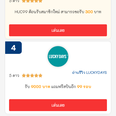
5 ดาว





HUC99 ต้อนรับสมาชิกใหม่ สามารถขอรับ
300
บาท
เล่นเลย
4
อ่านรีวิว LUCKYDAYS
5 ดาว





รับ
9000 บาท
แถมฟรีสปินอีก
99 รอบ
เล่นเลย