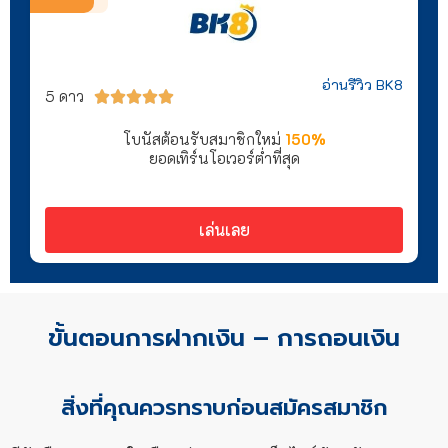
อ่านรีวิว BK8
5 ดาว





โบนัสต้อนรับสมาชิกใหม่
150%
ยอดเทิร์นโอเวอร์ต่ำที่สุด
เล่นเลย
ขั้นตอนการฝากเงิน – การถอนเงิน
สิ่งที่คุณควรทราบก่อนสมัครสมาชิก