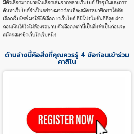
มีตัวเลือกมากมายในเลือกเล่นจากหลายเว็บไซต์ ปัจจุบันและการ
ค้นหาเว็บไซต์จำเป็นอย่าางมากก่อนที่จะสมัครสมาชิกเราได้ตัด
เลือกเว็บไซต์ มาให้ได้เลือก 10เว็บไซต์ ที่มีโปรโมชั่นดีที่สุด ฝาก
ถอนเงินได้ไวไม่ต้องรอนาน ตัวเลือกเหล่านี้เป็นสิ่งจำเป็นก่อนจะ
สมัครสมาชิกเว็บใดเว็บหนึ่ง
ด้านล่างนี้คือสิ่งที่คุณควรรู้ 4 ข้อก่อนเข้าร่วม
คาสิโน