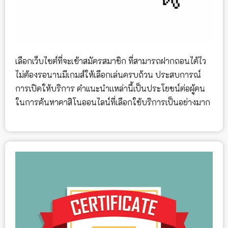
เลือกเว็บไซต์ที่จะเข้าสมัครสมาชิก ที่สามารถฝากถอนได้ไว
ไม่ต้องรอนานมีเกมส์ให้เลือกเล่นครบถ้วน ประสบการณ์
การเปิดให้บริการ คำแนะนำเเหล่านี้เป็นประโยชน์ต่อผู้คน
ในการค้นหาคาสิโนออนไลน์ที่เลือกใช้บริการเป็นอย่างมาก