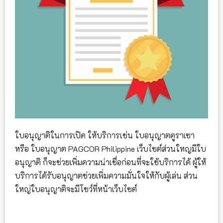
ใบอนุญาติในการเปิด ให้บริการเช่น ใบอนุญาตคูราเซา
หรือ ใบอนุญาต PAGCOR Philippine เว็บไซต์ส่วนใหญมีใบ
อนุญาติ ก็จะช่วยเพิ่มความน่าเชื่อก่อนที่จะใช้บริการได้ ผู้ให้
บริการได้รับอนุญาตช่วยเพิ่มความมั่นใจให้กับผู้เล่น ส่วน
ใหญ่ใบอนุญาติจะมีโชว์ที่หน้าเว็บไซต์