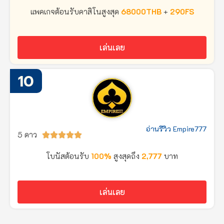
แพคเกจต้อนรับคาสิโนสูงสุด
68000THB
+
290FS
เล่นเลย
10
อ่านรีวิว Empire777
5 ดาว





โบนัสต้อนรับ
100%
สูงสุดถึง
2,777
บาท
เล่นเลย