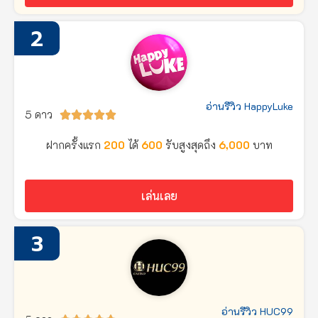
2
อ่านรีวิว HappyLuke
5 ดาว





ฝากครั้งแรก
200
ได้
600
รับสูงสุดถึง
6,000
บาท
เล่นเลย
3
อ่านรีวิว HUC99