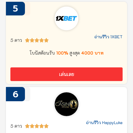
5
อ่านรีวิว 1XBET
5 ดาว





โบนัสต้อนรับ
100%
สูงสุด
4000 บาท
เล่นเลย
6
อ่านรีวิว HappyLuke
5 ดาว




