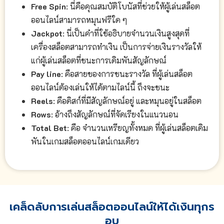
Free Spin
: นี่คือคุณสมบัติโบนัสที่ช่วยให้ผู้เล่นสล็อต
ออนไลน์สามารถหมุนฟรีใด ๆ
Jackpot
: นี่เป็นคำที่ใช้อธิบายจำนวนเงินสูงสุดที่
เครื่องสล็อตสามารถทำเงิน เป็นการจ่ายเงินรางวัลให้
แก่ผู้เล่นสล็อตที่ชนะการเดิมพันสัญลักษณ์
Pay line
: คือสายของการชนะรางวัล ที่ผู้เล่นสล็อต
ออนไลน์ต้องเล่นให้ได้ตามไลน์นี้ ถึงจะชนะ
Reels
: คือดิสก์ที่มีสัญลักษณ์อยู่ และหมุนอยู่ในสล็อต
Rows
: อ้างถึงสัญลักษณ์ที่จัดเรียงในแนวนอน
Total Bet
: คือ จำนวนเหรียญทั้งหมด ที่ผู้เล่นสล็อตเดิม
พันในเกมสล็อตออนไลน์เกมเดียว
เคล็ดลับการเล่นสล็อตออนไลน์ให้ได้เงินทุกร
อบ