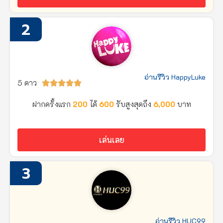
2
อ่านรีวิว HappyLuke
5 ดาว





ฝากครั้งแรก
200
ได้
600
รับสูงสุดถึง
6,000
บาท
เล่นเลย
3
อ่านรีวิว HUC99