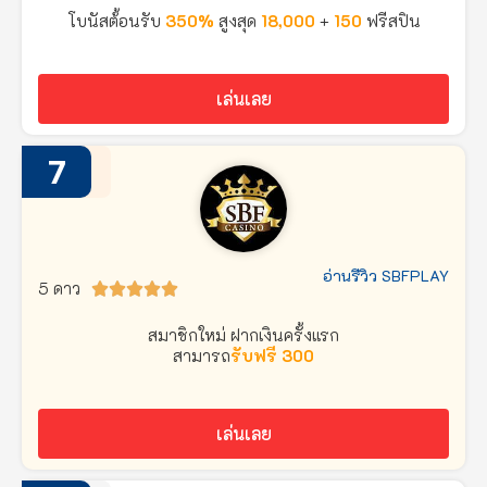
โบนัสต้้อนรับ
350%
สูงสุด
18,000
+
150
ฟรีสปิน
เล่นเลย
7
อ่านรีวิว SBFPLAY
5 ดาว





สมาชิกใหม่ ฝากเงินครั้งแรก
สามารถ
รับฟรี 300
เล่นเลย