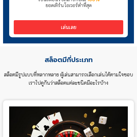
ยอดเทิร์นโอเวอร์ต่ำที่สุด
เล่นเลย
สล็อตมีกี่ประเภท
สล็อตมีรูปแบบที่หลากหลาย ผู้เล่นสามารถเลือกเล่นได้ตามใจชอบ
เราไปดูกันว่าสล็อตแต่ละชนิดมีอะไรบ้าง