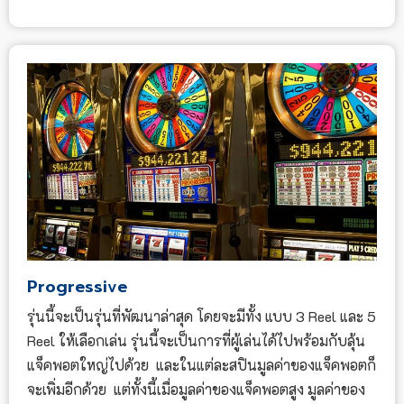
Progressive
รุ่นนี้จะเป็นรุ่นที่พัฒนาล่าสุด โดยจะมีทั้ง แบบ 3 Reel และ 5
Reel ให้เลือกเล่น รุ่นนี้จะเป็นการที่ผู้เล่นได้ไปพร้อมกับลุ้น
แจ็คพอตใหญ่ไปด้วย และในแต่ละสปินมูลค่าของแจ็คพอตก็
จะเพิ่มอีกด้วย แต่ทั้งนี้เมื่อมูลค่าของแจ็คพอตสูง มูลค่าของ