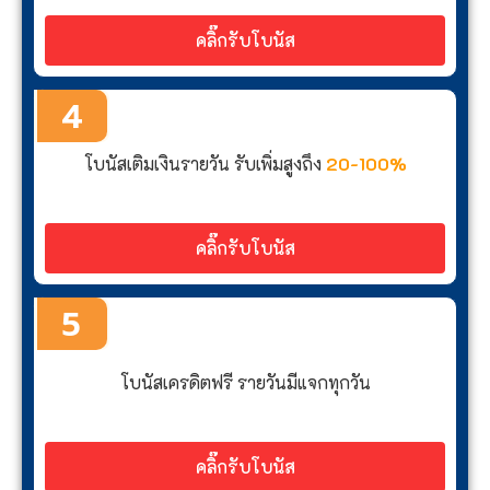
คลิ๊กรับโบนัส
4
โบนัสเติมเงินรายวัน รับเพิ่มสูงถึง
20-100%
คลิ๊กรับโบนัส
5
โบนัสเครดิตฟรี รายวันมีแจกทุกวัน
คลิ๊กรับโบนัส