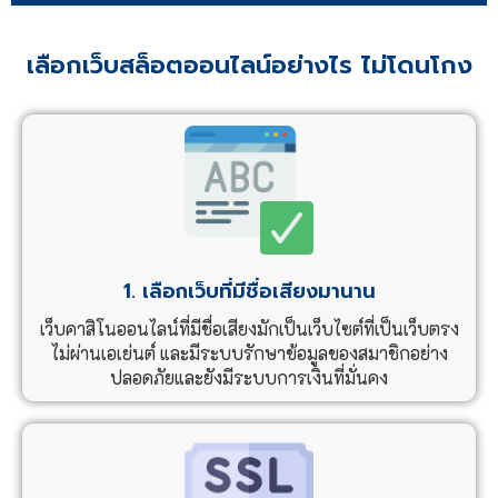
เลือกเว็บสล็อตออนไลน์อย่างไร ไม่โดนโกง
1. เลือกเว็บที่มีชื่อเสียงมานาน
เว็บคาสิโนออนไลน์ที่มีชื่อเสียงมักเป็นเว็บไซต์ที่เป็นเว็บตรง
ไม่ผ่านเอเย่นต์ และมีระบบรักษาข้อมูลของสมาชิกอย่าง
ปลอดภัยและยังมีระบบการเงินที่มั่นคง