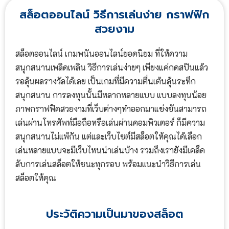
สล็อตออนไลน์ วิธีการเล่นง่าย กราฟฟิก
สวยงาม
สล็อตออนไลน์ เกมพนันออนไลน์ยอดนิยม ที่ให้ความ
สนุกสนานเพลิดเพลิน วิธีการเล่นง่ายๆ เพียงแค่กดสปินแล้ว
รอลุ้นผลรางวัลได้เลย เป็นเกมที่มีความตื่นเต้นลุ้นระทึก
สนุกสนาน การลงทุนนั้นมีหลากหลายแบบ แบบลงทุนน้อย
ภาพกราฟฟิคสวยงามที่เว็บต่างๆทำออกมาแข่งขันสามารถ
เล่นผ่านโทรศัพท์มือถือหรือเล่นผ่านคอมพิวเตอร์ ก็มีความ
สนุกสนานไม่แพ้กัน แต่และเว็บไซต์มีสล็อตให้คุณได้เลือก
เล่นหลายแบบจะมีเว็บไหนน่าเล่นบ้าง รวมถึงเรายังมีเคล็ด
ลับการเล่นสล็อตให้ชนะทุกรอบ พร้อมแนะนำวิธีการเล่น
สล็อตให้คุณ
ประวัติความเป็นมาของสล็อต