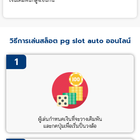
วิธีการเล่นสล็อต pg slot auto ออนไลน์
1
ผู้เล่นกำหนดเงินที่จะวางเดิมพัน
และกดปุ่มเพื่อเริ่มปั่นวงล้อ