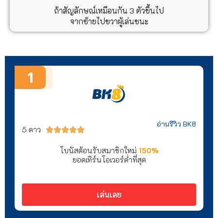
ถ้าสัญลักษณ์เหมือนกัน 3 ตัวขึ้นไป
จากซ้ายไปขวาผู้เล่นชนะ
1
อ่านรีวิว BK8
5 ดาว





โบนัสต้อนรับสมาชิกใหม่
150%
ยอดเทิร์นโอเวอร์ต่ำที่สุด
เล่นเลย