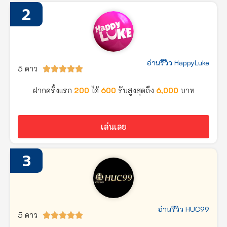
2
อ่านรีวิว HappyLuke
5 ดาว





ฝากครั้งแรก
200
ได้
600
รับสูงสุดถึง
6,000
บาท
เล่นเลย
3
อ่านรีวิว HUC99
5 ดาว




