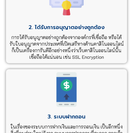
2. ได้รับการอนุญาตอย่างถูกต้อง
การได้รับอนุญาตอย่างถูกต้องจากองค์กรที่เชื่อถือ หรือได้
รับใบอนุญาตจากประเทศที่เปิดเสรีทางด้านคาสิโนออนไลน์
ก็เป็นเครื่องการันตีอีกอย่างหนึ่งว่าเว็บคาสิโนออนไลน์นั้น
เชื่อถือได้แน่นอน เช่น SSL Encryption
3. ระบบฝากถอน
ในเรื่องของระบบการฝากเงินและการถอนเงิน เป็นอีกหนึ่ง