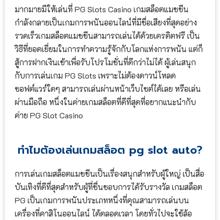
มากมายมีให้เล่นที่ PG Slots Casino เกมสล็อตแมชชีน
กำลังกลายเป็นเกมการพนันออนไลน์ที่มีชื่อเสียงที่สุดอย่าง
รวดเร็วเกมสล็อตแมชชีนสามารถเล่นได้ด้วยเครดิตฟรี เป็น
วิธีที่ยอดเยี่ยมในการทำความรู้จักกับโลกแห่งการพนัน แต่ก็
สู้การฝากเงินเข้าเพื่อรับโปรโมชั่นที่ดีกว่าไม่ได้ ผู้เล่นสนุก
กับการเล่นเกม PG Slots เพราะไม่ต้องดาวน์โหลด
ซอฟต์แวร์ใดๆ สามารถเล่นผ่านหน้าเว็บไซต์ได้เลย หรือเล่น
ผ่านมือถือ หนึ่งในค่ายเกมสล็อตที่ดีที่สุดที่อยากแนะนำกับ
ค่าย PG Slot Casino
ทำไมต้องเล่นเกมสล็อต pg slot auto?
การเล่นเกมสล็อตแมชชีนเป็นเรื่องสนุกสำหรับผู้ใหญ่ เป็นสื่อ
บันเทิงที่ดีที่สุดสำหรับผู้ที่ชื่นชอบการได้รับรางวัล เกมสล็อต
PG เป็นเกมการพนันประเภทหนึ่งที่คุณสามารถเล่นบน
เครื่องที่คาสิโนออนไลน์ ได้ตลอดเวลา โดยทั่วไปจะใช้ล้อ