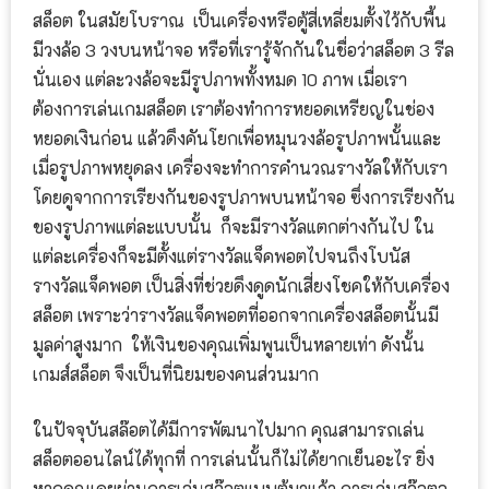
สล็อต ในสมัยโบราณ เป็นเครื่องหรือตู้สี่เหลี่ยมตั้งไว้กับพื้น
มีวงล้อ 3 วงบนหน้าจอ หรือที่เรารู้จักกันในชื่อว่าสล็อต 3 รีล
นั่นเอง แต่ละวงล้อจะมีรูปภาพทั้งหมด 10 ภาพ เมื่อเรา
ต้องการเล่นเกมสล็อต เราต้องทำการหยอดเหรียญในช่อง
หยอดเงินก่อน แล้วดึงคันโยกเพื่อหมุนวงล้อรูปภาพนั้นและ
เมื่อรูปภาพหยุดลง เครื่องจะทำการคำนวณรางวัลให้กับเรา
โดยดูจากการเรียงกันของรูปภาพบนหน้าจอ ซึ่งการเรียงกัน
ของรูปภาพแต่ละแบบนั้น ก็จะมีรางวัลแตกต่างกันไป ใน
แต่ละเครื่องก็จะมีตั้งแต่รางวัลแจ็คพอตไปจนถึงโบนัส
รางวัลแจ็คพอต เป็นสิ่งที่ช่วยดึงดูดนักเสี่ยงโชคให้กับเครื่อง
สล็อต เพราะว่ารางวัลแจ็คพอตที่ออกจากเครื่องสล็อตนั้นมี
มูลค่าสูงมาก ให้เงินของคุณเพิ่มพูนเป็นหลายเท่า ดังนั้น
เกมส์สล็อต จึงเป็นที่นิยมของคนส่วนมาก
ในปัจจุบันสล๊อตได้มีการพัฒนาไปมาก คุณสามารถเล่น
สล็อตออนไลน์ได้ทุกที่ การเล่นนั้นก็ไม่ได้ยากเย็นอะไร ยิ่ง
หากคุณเคยผ่านการเล่นสล๊อตแบบตู้มาแล้ว การเล่นสล๊อตอ