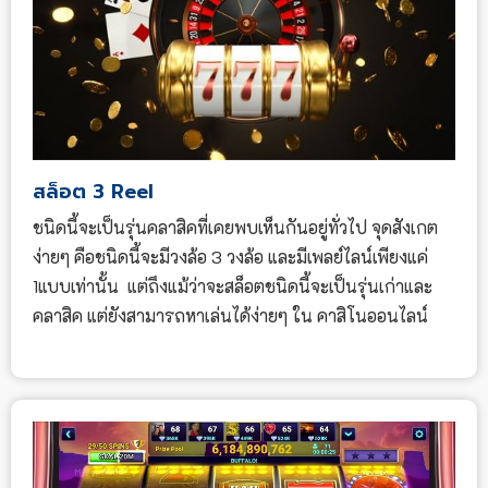
สล็อต 3 Reel
ชนิดนี้จะเป็นรุ่นคลาสิคที่เคยพบเห็นกันอยู่ทั่วไป จุดสังเกต
ง่ายๆ คือชนิดนี้จะมีวงล้อ 3 วงล้อ และมีเพลย์ไลน์เพียงแค่
1แบบเท่านั้น แต่ถึงแม้ว่าจะสล็อตชนิดนี้จะเป็นรุ่นเก่าและ
คลาสิค แต่ยังสามารถหาเล่นได้ง่ายๆ ใน คาสิโนออนไลน์