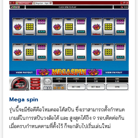
Mega spin
รุ่นนี้จะมีข้อดีคือโหมดออโต้สปิน ซึ่งเราสามารถตั้งกำหนด
เกมส์ในการสปินวงล้อได้ และ สูงสุดได้ถึง 9 รอบติดต่อกัน
เมื่อครบกำหนดตามที่ตั้งไว้ ก็จะกลับไปเริ่มเล่นใหม่