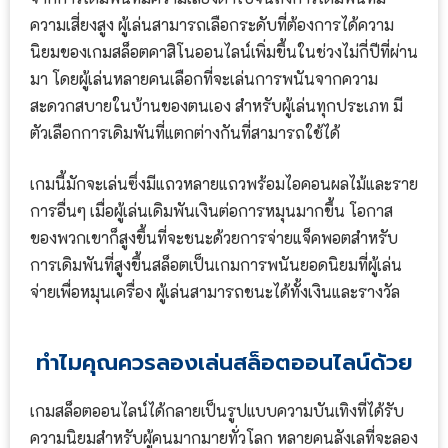
ความเสี่ยงสูง ผู้เล่นสามารถเลือกระดับที่ต้องการได้ความ
นิยมของเกมสล็อตคาสิโนออนไลน์เพิ่มขึ้นในช่วงไม่กี่ปีที่ผ่าน
มา โดยผู้เล่นหลายคนเลือกที่จะเล่นการพนันจากความ
สะดวกสบายในบ้านของตนเอง สำหรับผู้เล่นทุกประเภท มี
ตัวเลือกการเดิมพันที่แตกต่างกันที่สามารถใช้ได้
เกมนี้มักจะเล่นซึ่งมีแถวหลายแถวพร้อมไอคอนผลไม้และราย
การอื่นๆ เมื่อผู้เล่นเดิมพันเงินต่อการหมุนมากขึ้น โอกาส
ของพวกเขาก็สูงขึ้นที่จะชนะด้วยการจ่ายแจ็คพอตสำหรับ
การเดิมพันที่สูงขึ้นสล็อตเป็นเกมการพนันยอดนิยมที่ผู้เล่น
จ่ายเพื่อหมุนเครื่อง ผู้เล่นสามารถชนะได้ทั้งเงินและรางวัล
ทำไมคุณควรลองเล่นสล็อตออนไลน์ด้วย
เกมสล็อตออนไลน์ได้กลายเป็นรูปแบบความบันเทิงที่ได้รับ
ความนิยมสำหรับผู้คนมากมายทั่วโลก หลายคนลังเลที่จะลอง