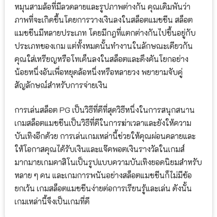
หมุนสามล้อที่มีลวดลายและรูปภาพต่างกัน คุณเดิมพันว่า
ภาพที่จะเกิดขึ้นโดยการวางเงินลงในสล็อตแมชชีน สล็อต
แมชชีนมีหลายประเภท โดยมีกฎที่แตกต่างกันไปขึ้นอยู่กับ
ประเภทของเกม แต่ทั้งหมดนั้นทำงานในลักษณะเดียวกัน
คุณใส่เหรียญหรือโทเค็นลงในสล็อตและดึงคันโยกอย่าง
น้อยหนึ่งอันเพื่อหยุดล้อหนึ่งหรือหลายวง พยายามจับคู่
สัญลักษณ์สำหรับการจ่ายเงิน
การเล่นสล็อต PG เป็นวิธีที่ดีที่สุดวิธีหนึ่งในการสนุกสนาน
เกมสล็อตแมชชีนเป็นวิธีที่ดีในการฆ่าเวลาและยังให้ความ
บันเทิงอีกด้วย การเล่นเกมเหล่านี้ช่วยให้คุณผ่อนคลายและ
ให้โอกาสคุณได้รับเงินและแจ๊คพอตเงินรางวัลในเกมส์
มากมายเกมคาสิโนเป็นรูปแบบความบันเทิงยอดนิยมสำหรับ
หลาย ๆ คน และเกมการพนันอย่างสล็อตแมชชีนก็ไม่มีข้อ
ยกเว้น เกมสล็อตแมชชีนง่ายต่อการเรียนรู้และเล่น ดังนั้น
เกมเหล่านี้จึงเป็นเกมที่ดี