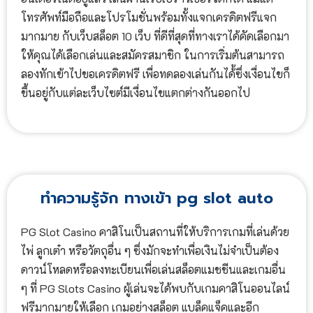
โทรศัพท์มือถือและโปรโมชั่นพร้อมทั้งแจกเครดิตฟรีแจก
มากมาย กับเว็บสล็อต 10 เว็บ ที่ดีที่สุดที่ทางเราได้คัดเลือกมา
ให้คุณได้เลือกเล่นและสมัครสมาชิก ในการเริ่มต้นสามารถ
ลองทักเข้าไปขอเครดิตฟรี เพื่อทดลองเล่นกันได้้ซึ่งเงื่อนไขก็
ขึ้นอยู่กับแต่ละเว็บไซต์มีเงื่อนไขแตกต่างกันออกไป
ทำความรู้จัก ทางเข้า pg slot auto
PG Slot Casino คาสิโนเป็นสถานที่ให้บริการเกมที่เล่นด้วย
ไพ่ ลูกเต๋า หรือวัตถุอื่น ๆ ซึ่งมักจะทำเพื่อเงินไม่จำเป็นต้อง
ดาวน์โหลดหรือลงทะเบียนเพื่อเล่นสล็อตแมชชีนและเกมอื่น
ๆ ที่ PG Slots Casino ผู้เล่นจะได้พบกับเกมคาสิโนออนไลน์
ฟรีมากมายให้เลือก เกมอย่างสล็อต แบล็คแจ็คและอีก