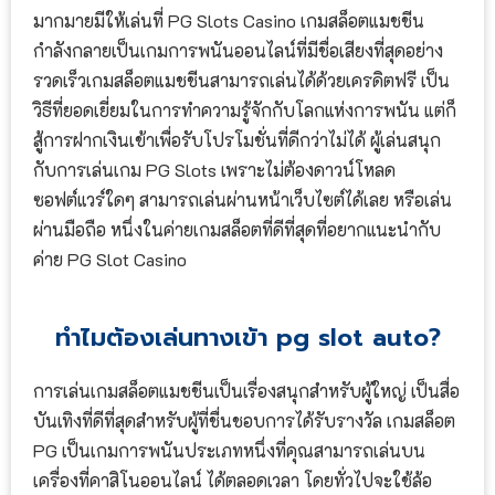
มากมายมีให้เล่นที่ PG Slots Casino เกมสล็อตแมชชีน
กำลังกลายเป็นเกมการพนันออนไลน์ที่มีชื่อเสียงที่สุดอย่าง
รวดเร็วเกมสล็อตแมชชีนสามารถเล่นได้ด้วยเครดิตฟรี เป็น
วิธีที่ยอดเยี่ยมในการทำความรู้จักกับโลกแห่งการพนัน แต่ก็
สู้การฝากเงินเข้าเพื่อรับโปรโมชั่นที่ดีกว่าไม่ได้ ผู้เล่นสนุก
กับการเล่นเกม PG Slots เพราะไม่ต้องดาวน์โหลด
ซอฟต์แวร์ใดๆ สามารถเล่นผ่านหน้าเว็บไซต์ได้เลย หรือเล่น
ผ่านมือถือ หนึ่งในค่ายเกมสล็อตที่ดีที่สุดที่อยากแนะนำกับ
ค่าย PG Slot Casino
ทำไมต้องเล่นทางเข้า pg slot auto?
การเล่นเกมสล็อตแมชชีนเป็นเรื่องสนุกสำหรับผู้ใหญ่ เป็นสื่อ
บันเทิงที่ดีที่สุดสำหรับผู้ที่ชื่นชอบการได้รับรางวัล เกมสล็อต
PG เป็นเกมการพนันประเภทหนึ่งที่คุณสามารถเล่นบน
เครื่องที่คาสิโนออนไลน์ ได้ตลอดเวลา โดยทั่วไปจะใช้ล้อ