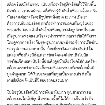
สล็อต ในสมัยโบราณ เป็นเครื่องหรือตู้สี่เหลี่ยมตั้งไว้กับพื้น
มีวงล้อ 3 วงบนหน้าจอ หรือที่เรารู้จักกันในชื่อว่าสล็อต 3 รีล
นั่นเอง แต่ละวงล้อจะมีรูปภาพทั้งหมด 10 ภาพ เมื่อเรา
ต้องการเล่นเกมสล็อต เราต้องทำการหยอดเหรียญในช่อง
หยอดเงินก่อน แล้วดึงคันโยกเพื่อหมุนวงล้อรูปภาพนั้นและ
เมื่อรูปภาพหยุดลง เครื่องจะทำการคำนวณรางวัลให้กับเรา
โดยดูจากการเรียงกันของรูปภาพบนหน้าจอ ซึ่งการเรียงกัน
ของรูปภาพแต่ละแบบนั้น ก็จะมีรางวัลแตกต่างกันไป ใน
แต่ละเครื่องก็จะมีตั้งแต่รางวัลแจ็คพอตไปจนถึงโบนัส
รางวัลแจ็คพอต เป็นสิ่งที่ช่วยดึงดูดนักเสี่ยงโชคให้กับเครื่อง
สล็อต เพราะว่ารางวัลแจ็คพอตที่ออกจากเครื่องสล็อตนั้นมี
มูลค่าสูงมาก ให้เงินของคุณเพิ่มพูนเป็นหลายเท่า ดังนั้น
เกมส์สล็อต จึงเป็นที่นิยมของคนส่วนมาก
ในปัจจุบันสล๊อตได้มีการพัฒนาไปมาก คุณสามารถเล่น
สล็อตออนไลน์ได้ทุกที่ การเล่นนั้นก็ไม่ได้ยากเย็นอะไร ยิ่ง
หากคุณเคยผ่านการเล่นสล๊อตแบบตู้มาแล้ว การเล่นสล๊อตอ