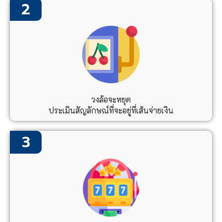
2
วงล้อจะหยุด
ประเมินสัญลักษณ์ที่จะอยู่ที่เส้นจ่ายเงิน
3