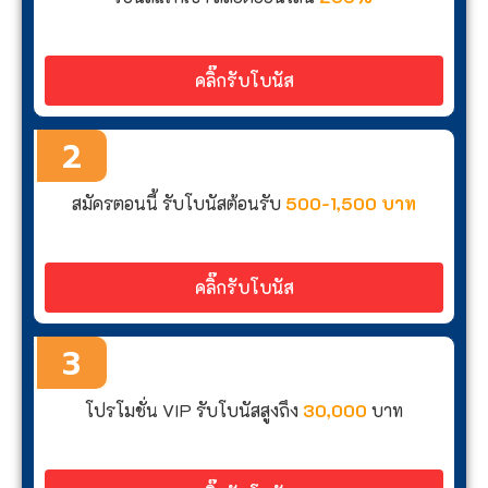
คลิ๊กรับโบนัส
2
สมัครตอนนี้ รับโบนัสต้อนรับ
500-1
,500 บาท
คลิ๊กรับโบนัส
3
โปรโมชั่น
VIP
รับโบนัสสูงถึง
30
,
000
บาท