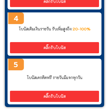
คลิ๊กรับโบนัส
4
โบนัสเติมเงินรายวัน รับเพิ่มสูงถึง
20-100%
คลิ๊กรับโบนัส
5
โบนัสเครดิตฟรี รายวันมีแจกทุกวัน
คลิ๊กรับโบนัส