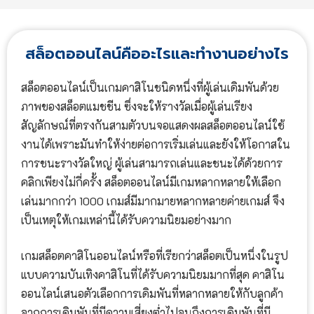
สล็อตออนไลน์คืออะไรและทำงานอย่างไร
สล็อตออนไลน์เป็นเกมคาสิโนชนิดหนึ่งที่ผู้เล่นเดิมพันด้วย
ภาพของสล็อตแมชชีน ซึ่งจะให้รางวัลเมื่อผู้เล่นเรียง
สัญลักษณ์ที่ตรงกันสามตัวบนจอแสดงผลสล็อตออนไลน์ใช้
งานได้เพราะมันทำให้ง่ายต่อการเริ่มเล่นและยังให้โอกาสใน
การชนะรางวัลใหญ่ ผู้เล่นสามารถเล่นและชนะได้ด้วยการ
คลิกเพียงไม่กี่ครั้ง สล็อตออนไลน์มีเกมหลากหลายให้เลือก
เล่นมากกว่า 1000 เกมส์มีมากมายหลากหลายค่ายเกมส์ จึง
เป็นเหตุให้เกมเหล่านี้ได้รับความนิยมอย่างมาก
เกมสล็อตคาสิโนออนไลน์หรือที่เรียกว่าสล็อตเป็นหนึ่งในรูป
แบบความบันเทิงคาสิโนที่ได้รับความนิยมมากที่สุด คาสิโน
ออนไลน์เสนอตัวเลือกการเดิมพันที่หลากหลายให้กับลูกค้า
จากการเดิมพันที่มีความเสี่ยงต่ำไปจนถึงการเดิมพันที่มี