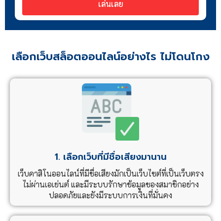
เล่นเลย
เลือกเว็บสล็อตออนไลน์อย่างไร ไม่โดนโกง
1. เลือกเว็บที่มีชื่อเสียงมานาน
เว็บคาสิโนออนไลน์ที่มีชื่อเสียงมักเป็นเว็บไซต์ที่เป็นเว็บตรง
ไม่ผ่านเอเย่นต์ และมีระบบรักษาข้อมูลของสมาชิกอย่าง
ปลอดภัยและยังมีระบบการเงินที่มั่นคง