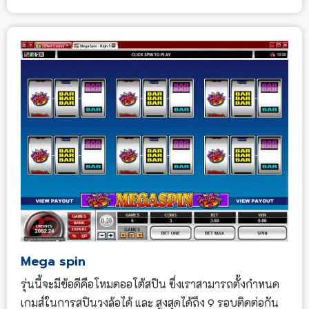
Mega spin
รุ่นนี้จะมีข้อดีคือโหมดออโต้สปิน ซึ่งเราสามารถตั้งกำหนด
เกมส์ในการสปินวงล้อได้ และ สูงสุดได้ถึง 9 รอบติดต่อกัน