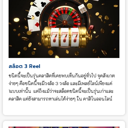
สล็อต 3 Reel
ชนิดนี้จะเป็นรุ่นคลาสิคที่เคยพบเห็นกันอยู่ทั่วไป จุดสังเกต
ง่ายๆ คือชนิดนี้จะมีวงล้อ 3 วงล้อ และมีเพลย์ไลน์เพียงแค่
1แบบเท่านั้น แต่ถึงแม้ว่าจะสล็อตชนิดนี้จะเป็นรุ่นเก่าและ
คลาสิค แต่ยังสามารถหาเล่นได้ง่ายๆ ใน คาสิโนออนไลน์