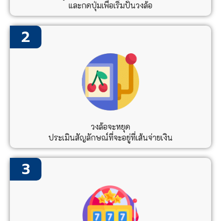
และกดปุ่มเพื่อเริ่มปั่นวงล้อ
2
วงล้อจะหยุด
ประเมินสัญลักษณ์ที่จะอยู่ที่เส้นจ่ายเงิน
3