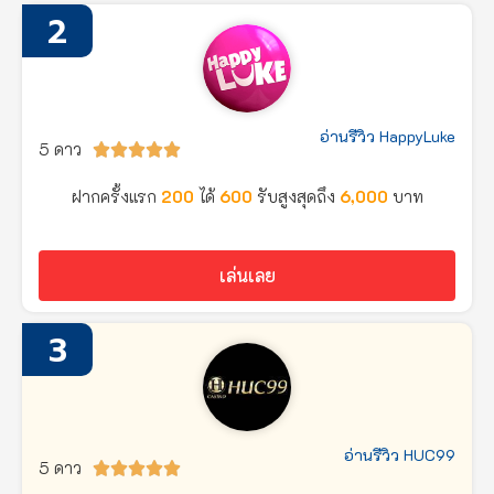
2
อ่านรีวิว HappyLuke
5 ดาว





ฝากครั้งแรก
200
ได้
600
รับสูงสุดถึง
6,000
บาท
เล่นเลย
3
อ่านรีวิว HUC99
5 ดาว




