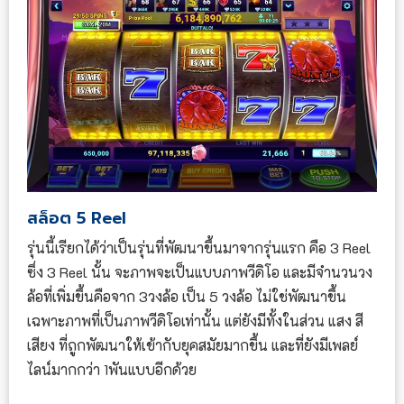
สล็อต 5 Reel
รุ่นนี้เรียกได้ว่าเป็นรุ่นที่พัฒนาขึ้นมาจากรุ่นแรก คือ 3 Reel
ซึ่ง 3 Reel นั้น จะภาพจะเป็นแบบภาพวีดิโอ และมีจำนวนวง
ล้อที่เพิ่มขึ้นคือจาก 3วงล้อ เป็น 5 วงล้อ ไม่ใช่พัฒนาขึ้น
เฉพาะภาพที่เป็นภาพวีดิโอเท่านั้น แต่ยังมีทั้งในส่วน แสง สี
เสียง ที่ถูกพัฒนาให้เข้ากับยุคสมัยมากขึ้น และที่ยังมีเพลย์
ไลน์มากกว่า 1พันแบบอีกด้วย