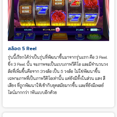
สล็อต 5 Reel
รุ่นนี้เรียกได้ว่าเป็นรุ่นที่พัฒนาขึ้นมาจากรุ่นแรก คือ 3 Reel
ซึ่ง 3 Reel นั้น จะภาพจะเป็นแบบภาพวีดิโอ และมีจำนวนวง
ล้อที่เพิ่มขึ้นคือจาก 3วงล้อ เป็น 5 วงล้อ ไม่ใช่พัฒนาขึ้น
เฉพาะภาพที่เป็นภาพวีดิโอเท่านั้น แต่ยังมีทั้งในส่วน แสง สี
เสียง ที่ถูกพัฒนาให้เข้ากับยุคสมัยมากขึ้น และที่ยังมีเพลย์
ไลน์มากกว่า 1พันแบบอีกด้วย