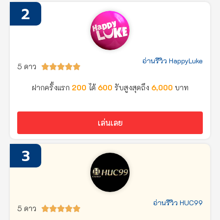
2
อ่านรีวิว HappyLuke
5 ดาว





ฝากครั้งแรก
200
ได้
600
รับสูงสุดถึง
6,000
บาท
เล่นเลย
3
อ่านรีวิว HUC99
5 ดาว




