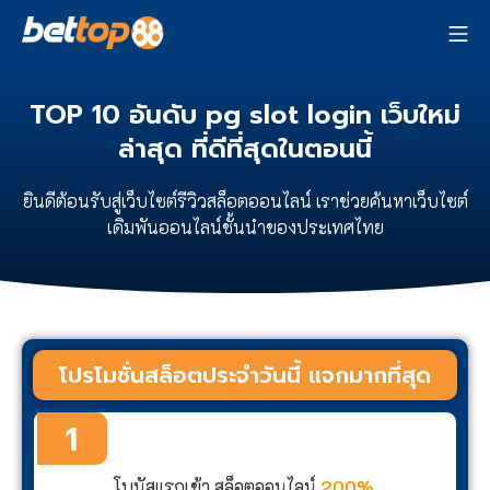
TOP 10 อันดับ pg slot login เว็บใหม่
ล่าสุด ที่ดีที่สุดในตอนนี้
ยินดีต้อนรับสู่เว็บไซต์รีวิวสล็อตออนไลน์ เราช่วยค้นหาเว็บไซต์
เดิมพันออนไลน์ชั้นนำของประเทศไทย
โปรโมชั่นสล็อตประจำวันนี้ แจกมากที่สุด
1
โบนัสแรกเข้า สล็อตออนไลน์
200
%