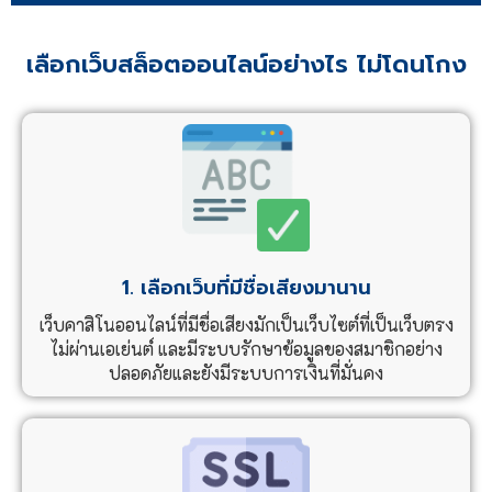
เลือกเว็บสล็อตออนไลน์อย่างไร ไม่โดนโกง
1. เลือกเว็บที่มีชื่อเสียงมานาน
เว็บคาสิโนออนไลน์ที่มีชื่อเสียงมักเป็นเว็บไซต์ที่เป็นเว็บตรง
ไม่ผ่านเอเย่นต์ และมีระบบรักษาข้อมูลของสมาชิกอย่าง
ปลอดภัยและยังมีระบบการเงินที่มั่นคง