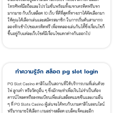
โทรศัพท์มือถือและโปรโมชั่นพร้อมทั้งแจกเครดิตฟรีแจก
มากมาย กับเว็บสล็อต 10 เว็บ ที่ดีที่สุดที่ทางเราได้คัดเลือกมา
ให้คุณได้เลือกเล่นและสมัครสมาชิก ในการเริ่มต้นสามารถ
ลองทักเข้าไปขอเครดิตฟรี เพื่อทดลองเล่นกันได้้ซึ่งเงื่อนไขก็
ขึ้นอยู่กับแต่ละเว็บไซต์มีเงื่อนไขแตกต่างกันออกไป
ทำความรู้จัก สล็อต pg slot login
PG Slot Casino คาสิโนเป็นสถานที่ให้บริการเกมที่เล่นด้วย
ไพ่ ลูกเต๋า หรือวัตถุอื่น ๆ ซึ่งมักจะทำเพื่อเงินไม่จำเป็นต้อง
ดาวน์โหลดหรือลงทะเบียนเพื่อเล่นสล็อตแมชชีนและเกมอื่น
ๆ ที่ PG Slots Casino ผู้เล่นจะได้พบกับเกมคาสิโนออนไลน์
ฟรีมากมายให้เลือก เกมอย่างสล็อต แบล็คแจ็คและอีก