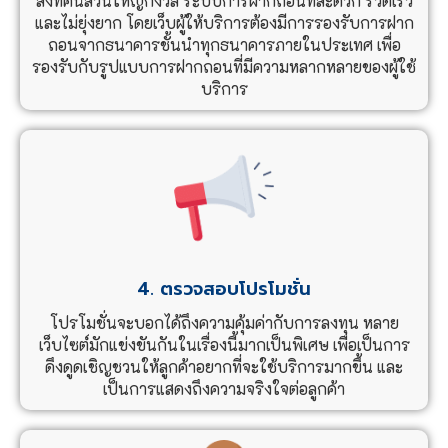
สิ่งที่คนส่วนใหญ่กังวล ระบบการฝากถอนที่สะดวก รวดเร็ว
และไม่ยุ่งยาก โดยเว็บผู้ให้บริการต้องมีการรองรับการฝาก
ถอนจากธนาคารชั้นนำทุกธนาคารภายในประเทศ เพื่อ
รองรับกับรูปแบบการฝากถอนที่มีความหลากหลายของผู้ใช้
บริการ
4. ตรวจสอบโปรโมชั่น
โปรโมชั่นจะบอกได้ถึงความคุ้มค่ากับการลงทุน หลาย
เว็บไซต์มักแข่งขันกันในเรื่องนี้มากเป็นพิเศษ เพื่อเป็นการ
ดึงดูดเชิญชวนให้ลูกค้าอยากที่จะใช้บริการมากขึ้น และ
เป็นการแสดงถึงความจริงใจต่อลูกค้า