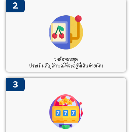
2
วงล้อจะหยุด
ประเมินสัญลักษณ์ที่จะอยู่ที่เส้นจ่ายเงิน
3