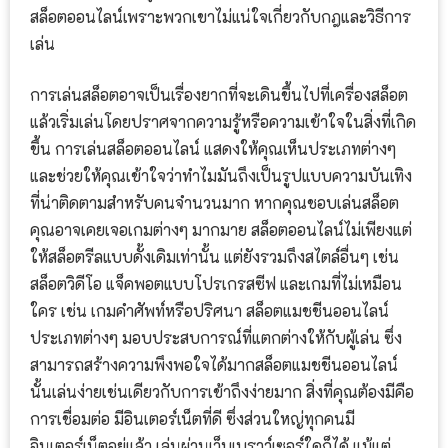
สล็อตออนไลน์เพราะพวกเขาไม่แน่ใจเกี่ยวกับกฎและวิธีการ
เล่น
การเล่นสล็อตอาจเป็นเรื่องยากที่จะเดินขึ้นไปที่เครื่องสล็อต
แล้วเริ่มเล่นโดยปราศจากความรู้หรือความเข้าใจในสิ่งที่เกิด
ขึ้น การเล่นสล็อตออนไลน์ แสดงให้คุณเห็นประเภทต่างๆ
และช่วยให้คุณเข้าใจว่าทำไมมันถึงเป็นรูปแบบความบันเทิง
ที่น่าติดตามสำหรับคนจำนวนมาก หากคุณชอบเล่นสล็อต
คุณอาจเคยเจอเกมต่างๆ มากมาย สล็อตออนไลน์ไม่เพียงแต่
ให้สล็อตรีลแบบดั้งเดิมเท่านั้น แต่ยังรวมถึงสไตล์อื่นๆ เช่น
สล็อตวิดีโอ แจ็คพอตแบบโปรเกรสซีฟ และเกมที่ไม่เหมือน
ใคร เช่น เกมคำศัพท์หรือปริศนา สล็อตแมชชีนออนไลน์
ประเภทต่างๆ มอบประสบการณ์ที่แตกต่างให้กับผู้เล่น ซึ่ง
สามารถสร้างความพึงพอใจได้มากสล็อตแมชชีนออนไลน์
นั้นเล่นง่ายเช่นเดียวกับการเข้าถึงง่ายมาก สิ่งที่คุณต้องมีคือ
การเชื่อมต่อ มีอินเตอร์เน็ตที่ดี ซึ่งส่วนใหญ่ทุกคนมี
อินเตอร์เน็ตอยู่แล้ว เล่นผ่านเว็บเบราว์เซอร์ใดก็ได้ แม้แต่