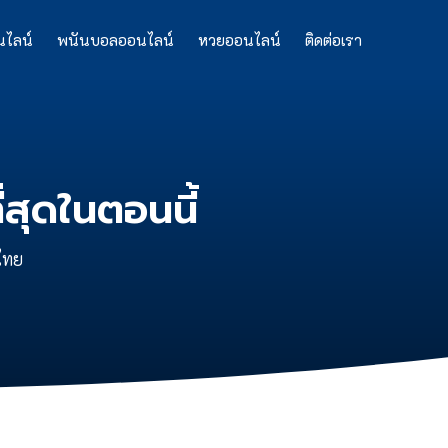
นไลน์
พนันบอลออนไลน์
หวยออนไลน์
ติดต่อเรา
่สุดในตอนนี้
ศไทย