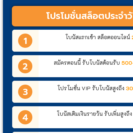
โปรโมชั่นสล็อตประจำวั
โบนัสแรกเข้า สล็อตออนไลน์
1
สมัครตอนนี้ รับโบนัสต้อนรับ
500
2
โปรโมชั่น
VIP
รับโบนัสสูงถึง
30
3
โบนัสเติมเงินรายวัน รับเพิ่มสูงถึ
4