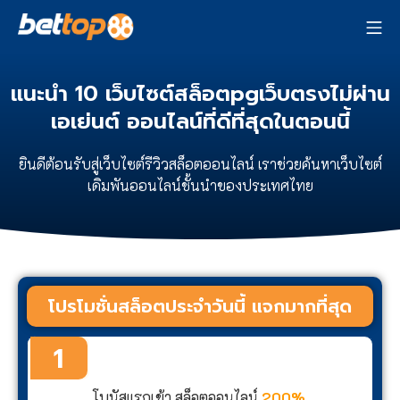
แนะนำ 10 เว็บไซต์สล็อตpgเว็บตรงไม่ผ่าน
เอเย่นต์ ออนไลน์ที่ดีที่สุดในตอนนี้
ยินดีต้อนรับสู่เว็บไซต์รีวิวสล็อตออนไลน์ เราช่วยค้นหาเว็บไซต์
เดิมพันออนไลน์ชั้นนำของประเทศไทย
โปรโมชั่นสล็อตประจำวันนี้ แจกมากที่สุด
1
โบนัสแรกเข้า สล็อตออนไลน์
200
%