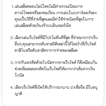
เล่นสล็อตออนไลน์โดยไม่มีค่าธรรมเนียมการ
ดาวน์โหลดหรือลงทะเบียน การเล่นในเบราว์เซอร์ของ
คุณเป็นวิธีที่ง่ายที่สุดและมีค่าใช้จ่ายน้อยที่สุดในการ
เล่นสล็อตด้วยเงินจริงบนอินเทอร์เน็ต
เลือกเล่นเว็บไซต์ที่มีโปรโมชั่นดีที่สุด ที่จ่ายมากกว่าเว็บ
อื่นๆ คุณสามารถค้นหาสถิติเหล่านี้ได้โดยไปที่เว็บไซต์
คาสิโนหรือค้นหาอัตราการจ่ายของสล็อต
การรับเครดิตด้วยโบนัสจากทางเว็บไซต์ ก็ดีเหมือนกัน
ช่วยเพิ่มยอดเครดิตในเว็บไซต์ได้มากกว่าเดิมจากเงิน
โบนัส
เลือกเว็บไซต์ที่เปิดให้บริการมานาน น่าเชื่อถือ มีใบอนุ
ญาติ