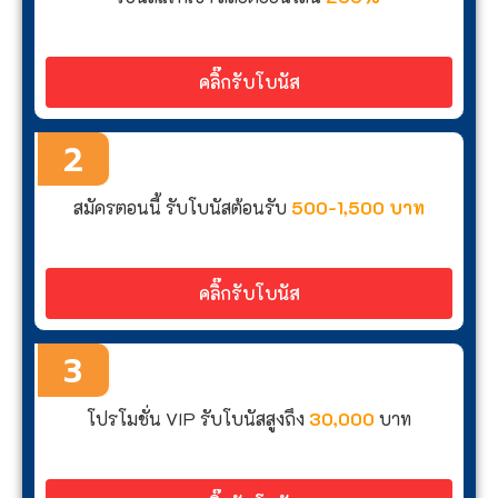
คลิ๊กรับโบนัส
2
สมัครตอนนี้ รับโบนัสต้อนรับ
500-1
,500 บาท
คลิ๊กรับโบนัส
3
โปรโมชั่น
VIP
รับโบนัสสูงถึง
30
,
000
บาท