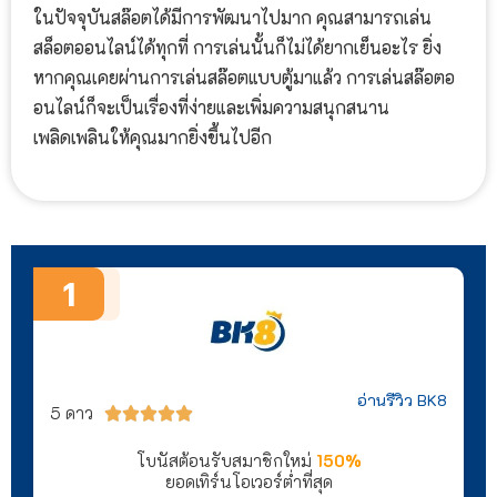
ในปัจจุบันสล๊อตได้มีการพัฒนาไปมาก คุณสามารถเล่น
สล็อตออนไลน์ได้ทุกที่ การเล่นนั้นก็ไม่ได้ยากเย็นอะไร ยิ่ง
หากคุณเคยผ่านการเล่นสล๊อตแบบตู้มาแล้ว การเล่นสล๊อตอ
อนไลน์ก็จะเป็นเรื่องที่ง่ายและเพิ่มความสนุกสนาน
เพลิดเพลินให้คุณมากยิ่งขึ้นไปอีก
1
อ่านรีวิว BK8
5 ดาว





โบนัสต้อนรับสมาชิกใหม่
150%
ยอดเทิร์นโอเวอร์ต่ำที่สุด