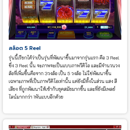
สล็อต 5 Reel
รุ่นนี้เรียกได้ว่าเป็นรุ่นที่พัฒนาขึ้นมาจากรุ่นแรก คือ 3 Reel
ซึ่ง 3 Reel นั้น จะภาพจะเป็นแบบภาพวีดิโอ และมีจำนวนวง
ล้อที่เพิ่มขึ้นคือจาก 3วงล้อ เป็น 5 วงล้อ ไม่ใช่พัฒนาขึ้น
เฉพาะภาพที่เป็นภาพวีดิโอเท่านั้น แต่ยังมีทั้งในส่วน แสง สี
เสียง ที่ถูกพัฒนาให้เข้ากับยุคสมัยมากขึ้น และที่ยังมีเพลย์
ไลน์มากกว่า 1พันแบบอีกด้วย