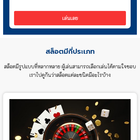
เล่นเลย
สล็อตมีกี่ประเภท
สล็อตมีรูปแบบที่หลากหลาย ผู้เล่นสามารถเลือกเล่นได้ตามใจชอบ
เราไปดูกันว่าสล็อตแต่ละชนิดมีอะไรบ้าง