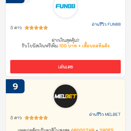
อ่านรีวิว FUN88
5 ดาว





ฝากเงินสุดคุ้ม!!
รับโบนัสเงินฟรีเพิ่ม
100 บาท + เสื้อบอลทีมดัง
เล่นเลย
9
อ่านรีวิว MELBET
5 ดาว





แพคเกจต้อนรับคาสิโนสูงสุด
68000THB
+
290FS