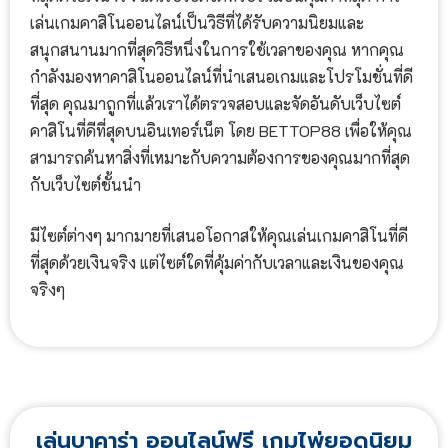
เล่นเกมคาสิโนออนไลน์เป็นวิธีที่ได้รับความนิยมและ
สนุกสนานมากที่สุดวิธีหนึ่งในการใช้เวลาของคุณ หากคุณ
กำลังมองหาคาสิโนออนไลน์ที่นำเสนอเกมและโปรโมชั่นที่ดี
ที่สุด คุณมาถูกที่แล้วเราได้ตรวจสอบและจัดอันดับเว็บไซต์
คาสิโนที่ดีที่สุดบนอินเทอร์เน็ต โดย BETTOP88 เพื่อให้คุณ
สามารถค้นหาสิ่งที่เหมาะกับความต้องการของคุณมากที่สุด
กับเว็บไซต์ชั้นนำ
มีไซต์ต่างๆ มากมายที่เสนอโอกาสให้คุณเล่นเกมคาสิโนที่ดี
ที่สุดด้วยเงินจริง แต่ไซต์ใดที่คุ้มค่ากับเวลาและเงินของคุณ
จริงๆ
เล่นบาคาร่า ออนไลน์ฟรี เกมไพ่ยอดนิยม