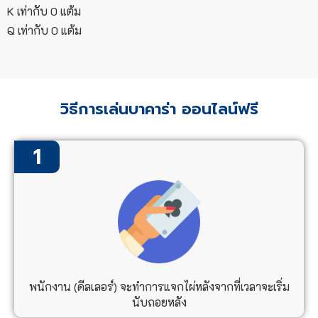
K
เท่ากับ
0
แต้ม
Q
เท่ากับ
0
แต้ม
วิธีการเล่นบาคาร่า ออนไลน์ฟรี
1
พนักงาน (ดีลเลอร์) จะทำการแจกไผ่หลังจากที่เวลาจะเริ่ม
นับถอยหลัง