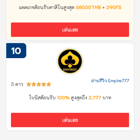
แพคเกจต้อนรับคาสิโนสูงสุด
68000THB
+
290FS
เล่นเลย
10
อ่านรีวิว Empire777
5 ดาว





โบนัสต้อนรับ
100%
สูงสุดถึง
2,777
บาท
เล่นเลย