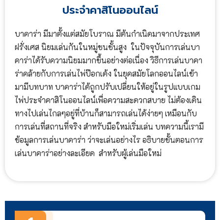
ประจำคาสิโนออนไลน์
บาคาร่า มีมาตั้งแต่สมัยโบราณ มีต้นกำเนิดมาจากประเทศ
ฝรั่งเศส นิยมเล่นกันในหมู่ชนชั้นสูง ในปัจจุบันการเล่นบา
คาร่าได้รับความนิยมมากขึ้นอย่างต่อเนื่อง วิธีการเล่นบาคา
ร่าคล้ายกับการเล่นไพ่ป๊อกเด้ง ในยุคสมัยโลกออนไลน์เข้า
มามีบทบาท บาคาร่าได้ถูกปรับเปลี่ยนให้อยู่ในรูปแบบเกม
ไพ่ประจำคาสิโนออนไลน์เพื่อความสะดวกสบาย ไม่ต้องเดิน
ทางไปเล่นไกลๆอยู่ที่บ้านก็สามารถเล่นได้ง่ายๆ เหมือนกับ
การเล่นที่สถานที่จริง สำหรับมือใหม่เริ่มเล่น บทความนี้เรามี
ข้อมูลการเล่นบาคาร่า ว่าจะเล่นอย่างไร อธิบายขั้นตอนการ
เล่นบาคาร่าอย่างละเอียด สำหรับผู้เล่นมือใหม่