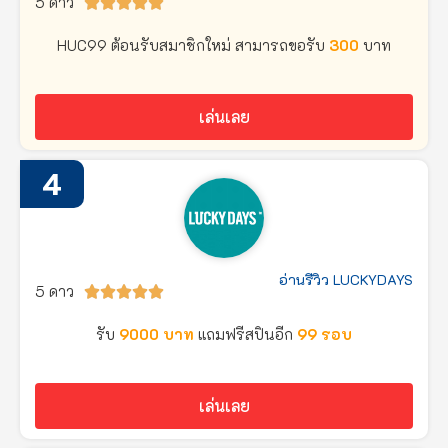
5 ดาว





HUC99 ต้อนรับสมาชิกใหม่ สามารถขอรับ
300
บาท
เล่นเลย
4
อ่านรีวิว LUCKYDAYS
5 ดาว





รับ
9000 บาท
แถมฟรีสปินอีก
99 รอบ
เล่นเลย