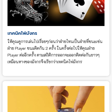
เทคนิคไพ่มังกร
ให้คุณดูการเล่นไปเรื่อยๆก่อนว่าฝ่ายไหนเป็นฝ่ายที่ชนะเช่น
ฝ่าย Player ชนะติดกัน 2 ครั้ง ในครั้งต่อไปให้คุณฝ่าย
Player ต่ออีกครั้ง ตามสถิติการออกจะออกติดต่อกันยาวๆ
เหมือนหางของมังกรจึงเรียกว่าเทคนิคไพ่มังกร