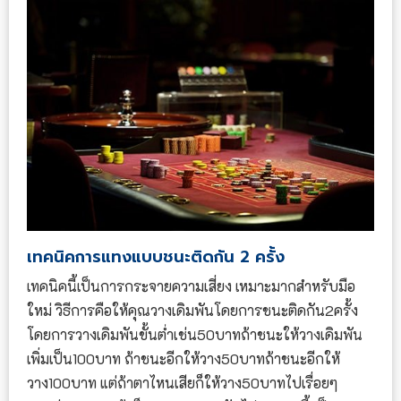
เทคนิคการแทงแบบชนะติดกัน 2 ครั้ง
เทคนิคนี้เป็นการกระจายความเสี่ยง เหมาะมากสำหรับมือ
ใหม่ วิธีการคือให้คุณวางเดิมพันโดยการชนะติดกัน2ครั้ง
โดยการวางเดิมพันขั้นต่ำเช่น50บาทถ้าชนะให้วางเดิมพัน
เพิ่มเป็น100บาท ถ้าชนะอีกให้วาง50บาทถ้าชนะอีกให้
วาง100บาท แต่ถ้าตาไหนเสียก็ให้วาง50บาทไปเรื่อยๆ