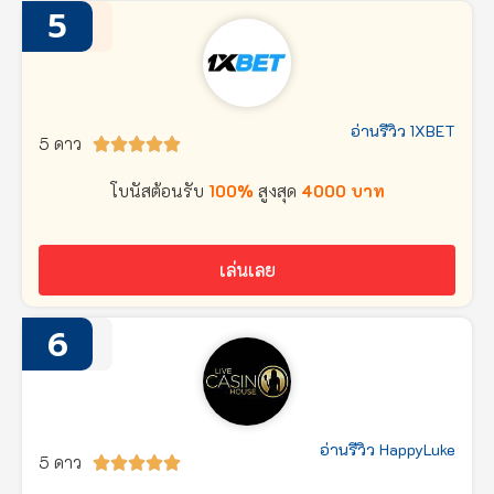
5
อ่านรีวิว 1XBET
5 ดาว





โบนัสต้อนรับ
100%
สูงสุด
4000 บาท
เล่นเลย
6
อ่านรีวิว HappyLuke
5 ดาว




