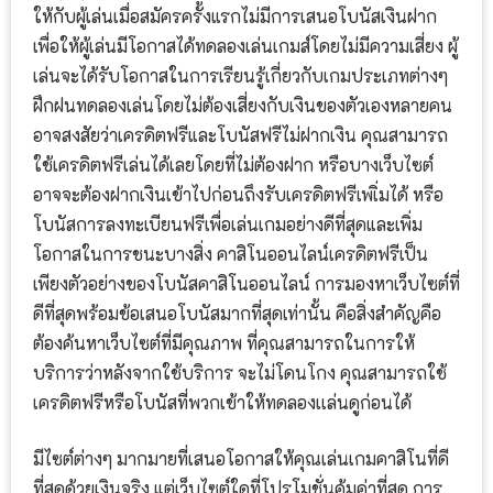
ให้กับผู้เล่นเมื่อสมัครครั้งแรกไม่มีการเสนอโบนัสเงินฝาก
เพื่อให้ผู้เล่นมีโอกาสได้ทดลองเล่นเกมส์โดยไม่มีความเสี่ยง ผู้
เล่นจะได้รับโอกาสในการเรียนรู้เกี่ยวกับเกมประเภทต่างๆ
ฝึกฝนทดลองเล่นโดยไม่ต้องเสี่ยงกับเงินของตัวเองหลายคน
อาจสงสัยว่าเครดิตฟรีและโบนัสฟรีไม่ฝากเงิน คุณสามารถ
ใช้เครดิตฟรีเล่นได้เลยโดยที่ไม่ต้องฝาก หรือบางเว็บไซต์
อาจจะต้องฝากเงินเข้าไปก่อนถึงรับเครดิตฟรีเพเิ่มได้ หรือ
โบนัสการลงทะเบียนฟรีเพื่อเล่นเกมอย่างดีที่สุดและเพิ่ม
โอกาสในการชนะบางสิ่ง คาสิโนออนไลน์เครดิตฟรีเป็น
เพียงตัวอย่างของโบนัสคาสิโนออนไลน์ การมองหาเว็บไซต์ที่
ดีที่สุดพร้อมข้อเสนอโบนัสมากที่สุดเท่านั้น คือสิ่งสำคัญคือ
ต้องค้นหาเว็บไซต์ที่มีคุณภาพ ที่คุณสามารถในการให้
บริการว่าหลังจากใช้บริการ จะไม่โดนโกง คุณสามารถใช้
เครดิตฟรีหรือโบนัสที่พวกเข้าให้ทดลองเเล่นดูก่อนได้
มีไซต์ต่างๆ มากมายที่เสนอโอกาสให้คุณเล่นเกมคาสิโนที่ดี
ที่สุดด้วยเงินจริง แต่เว็บไซต์ใดที่โปรโมชั่นคุ้มค่าที่สุด การ