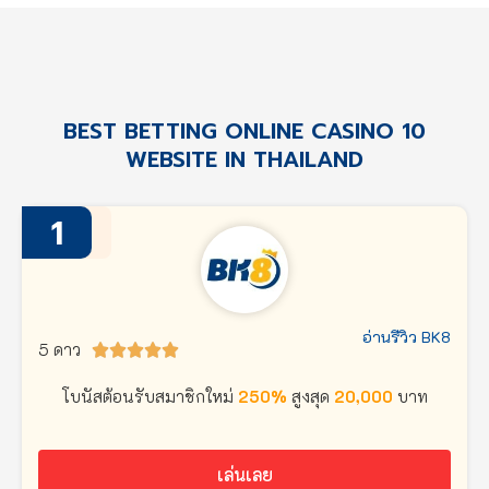
BEST BETTING ONLINE CASINO 10
WEBSITE IN THAILAND
1
อ่านรีวิว BK8
5 ดาว





โบนัสต้อนรับสมาชิกใหม่
250%
สูงสุด
20,000
บาท
เล่นเลย