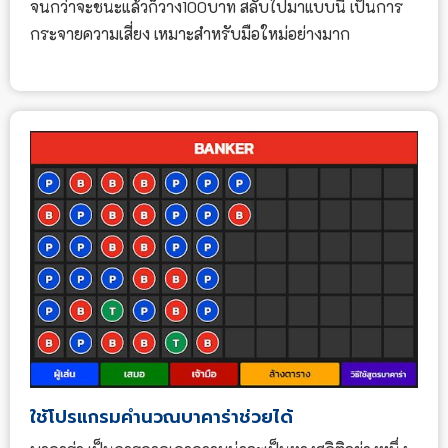
จนกว่าจะชนะแล้วก็วาง100บาท สลับไปมาแบบนี้ เป็นการ
กระจายความเสี่ยง เหมาะสำหรับมือใหม่อย่างมาก
ใช้โปรแกรมคำนวณบาคาร่าช่วยได้