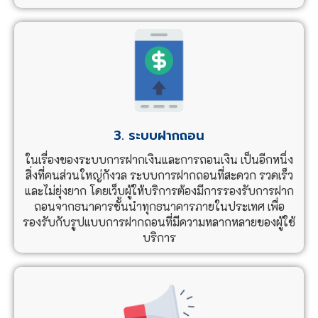
3. ระบบฝากถอน
ในเรื่องของระบบการฝากเงินและการถอนเงิน เป็นอีกหนึ่ง
สิ่งที่คนส่วนใหญ่กังวล ระบบการฝากถอนที่สะดวก รวดเร็ว
และไม่ยุ่งยาก โดยเว็บผู้ให้บริการต้องมีการรองรับการฝาก
ถอนจากธนาคารชั้นนำทุกธนาคารภายในประเทศ เพื่อ
รองรับกับรูปแบบการฝากถอนที่มีความหลากหลายของผู้ใช้
บริการ