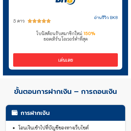
อ่านรีวิว BK8
5 ดาว





โบนัสต้อนรับสมาชิกใหม่
150%
ยอดเทิร์นโอเวอร์ต่ำที่สุด
เล่นเลย
ขั้นตอนการฝากเงิน – การถอนเงิน
การฝากเงิน
โอนเงินเข้าไปที่บัญชีของทางเว็บไซต์