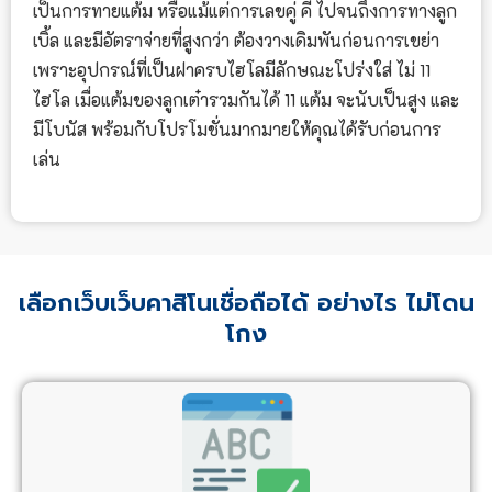
เป็นการทายแต้ม หรือแม้แต่การเลขคู่ คี่ ไปจนถึงการทางลูก
เบิ้ล และมีอัตราจ่ายที่สูงกว่า ต้องวางเดิมพันก่อนการเขย่า
เพราะอุปกรณ์ที่เป็นฝาครบไฮโลมีลักษณะโปร่งใส่ ไม่ 11
ไฮโล เมื่อแต้มของลูกเต๋ารวมกันได้ 11 แต้ม จะนับเป็นสูง และ
มีโบนัส พร้อมกับโปรโมชั่นมากมายให้คุณได้รับก่อนการ
เล่น
เลือกเว็บเว็บคาสิโนเชื่อถือได้ อย่างไร ไม่โดน
โกง