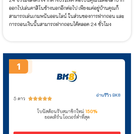
ออกไปเล่นคาสิโนข้างนอกอีกต่อไป เพียงแค่อยู่บ้านคุณก็
สามารถเล่นเกมพนันออนไลน์ ในส่วนของการฝากถอน และ
การถอนเงินนั้นสามารถฝากถอนได้ตลอด 24 ชั่วโมง
1
อ่านรีวิว BK8
5 ดาว





โบนัสต้อนรับสมาชิกใหม่
150%
ยอดเทิร์นโอเวอร์ต่ำที่สุด