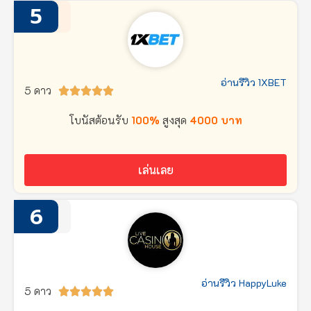
5
อ่านรีวิว 1XBET
5 ดาว





โบนัสต้อนรับ
100%
สูงสุด
4000 บาท
เล่นเลย
6
อ่านรีวิว HappyLuke
5 ดาว




