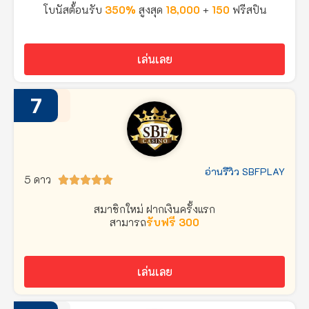
โบนัสต้้อนรับ
350%
สูงสุด
18,000
+
150
ฟรีสปิน
เล่นเลย
7
อ่านรีวิว SBFPLAY
5 ดาว





สมาชิกใหม่ ฝากเงินครั้งแรก
สามารถ
รับฟรี 300
เล่นเลย