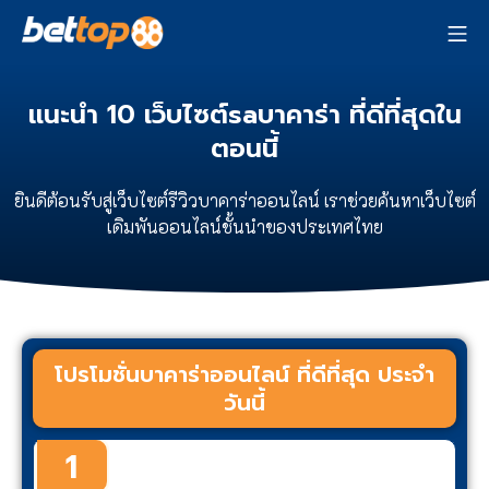
แนะนำ 10 เว็บไซต์saบาคาร่า ที่ดีที่สุดใน
ตอนนี้
ยินดีต้อนรับสู่เว็บไซต์รีวิวบาคาร่าออนไลน์ เราช่วยค้นหาเว็บไซต์
เดิมพันออนไลน์ชั้นนำของประเทศไทย
โปรโมชั่นบาคาร่าออนไลน์ ที่ดีที่สุด ประจำ
วันนี้
1