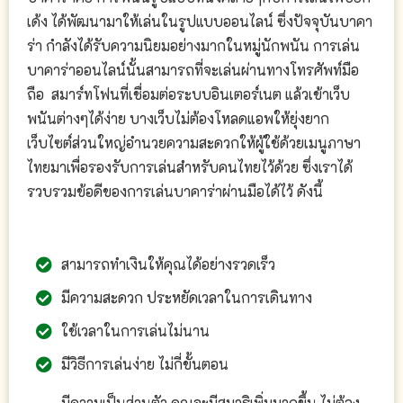
เด้ง ได้พัฒนามาให้เล่นในรูปแบบออนไลน์ ซึ่งปัจจุบันบาคา
ร่า กำลังได้รับความนิยมอย่างมากในหมู่นักพนัน การเล่น
บาคาร่าออนไลน์นั้นสามารถที่จะเล่นผ่านทางโทรศัพท์มือ
ถือ สมาร์ทโฟนที่เชื่อมต่อระบบอินเตอร์เนต แล้วเข้าเว็บ
พนันต่างๆได้ง่าย บางเว็บไม่ต้องโหลดแอพให้ยุ่งยาก
เว็บไซต์ส่วนใหญ่อำนวยความสะดวกให้ผู้ใช้ด้วยเมนูภาษา
ไทยมาเพื่อรองรับการเล่นสำหรับคนไทยไว้ด้วย ซึ่งเราได้
รวบรวมข้อดีของการเล่นบาคาร่าผ่านมือได้ไว้ ดังนี้
สามารถทำเงินให้คุณได้อย่างรวดเร็ว
มีความสะดวก ประหยัดเวลาในการเดินทาง
ใช้เวลาในการเล่นไม่นาน
มีวิธีการเล่นง่าย ไม่กี่ขั้นตอน
มีความเป็นส่วนตัว คุณจะมีสมาธิเพิ่มมากขึ้น ไม่ต้อง