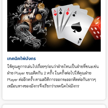
เทคนิคไพ่มังกร
ให้คุณดูการเล่นไปเรื่อยๆก่อนว่าฝ่ายไหนเป็นฝ่ายที่ชนะเช่น
ฝ่าย Player ชนะติดกัน 2 ครั้ง ในครั้งต่อไปให้คุณฝ่าย
Player ต่ออีกครั้ง ตามสถิติการออกจะออกติดต่อกันยาวๆ
เหมือนหางของมังกรจึงเรียกว่าเทคนิคไพ่มังกร