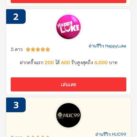
2
อ่านรีวิว HappyLuke
5 ดาว





ฝากครั้งแรก
200
ได้
600
รับสูงสุดถึง
6,000
บาท
เล่นเลย
3
อ่านรีวิว HUC99