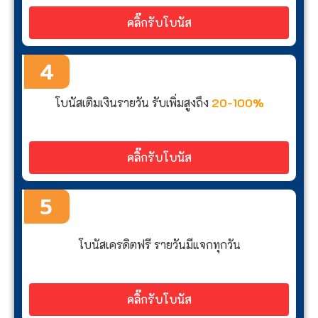
คลิ๊กรับโบนัส
4
โบนัสเติมเงินรายวัน รับเพิ่มสูงถึง
20-100%
คลิ๊กรับโบนัส
5
โบนัสเครดิตฟรี รายวันมีแจกทุกวัน
คลิ๊กรับโบนัส