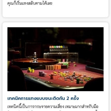
คุณก็เริ่มแทงสลับตามได้เลย
เทคนิคการแทงแบบชนะติดกัน 2 ครั้ง
เทคนิคนี้เป็นการกระจายความเสี่ยง เหมาะมากสำหรับมือ