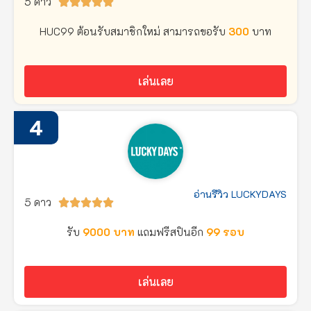
5 ดาว





HUC99 ต้อนรับสมาชิกใหม่ สามารถขอรับ
300
บาท
เล่นเลย
4
อ่านรีวิว LUCKYDAYS
5 ดาว





รับ
9000 บาท
แถมฟรีสปินอีก
99 รอบ
เล่นเลย