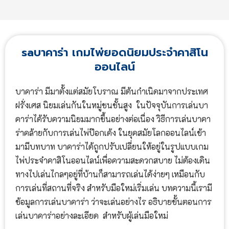
saบาคาร่า เกมไพ่ยอดนิยมประจำคาสิโน
ออนไลน์
บาคาร่า มีมาตั้งแต่สมัยโบราณ มีต้นกำเนิดมาจากประเทศ
ฝรั่งเศส นิยมเล่นกันในหมู่ชนชั้นสูง ในปัจจุบันการเล่นบา
คาร่าได้รับความนิยมมากขึ้นอย่างต่อเนื่อง วิธีการเล่นบาคา
ร่าคล้ายกับการเล่นไพ่ป๊อกเด้ง ในยุคสมัยโลกออนไลน์เข้า
มามีบทบาท บาคาร่าได้ถูกปรับเปลี่ยนให้อยู่ในรูปแบบเกม
ไพ่ประจำคาสิโนออนไลน์เพื่อความสะดวกสบาย ไม่ต้องเดิน
ทางไปเล่นไกลๆอยู่ที่บ้านก็สามารถเล่นได้ง่ายๆ เหมือนกับ
การเล่นที่สถานที่จริง สำหรับมือใหม่เริ่มเล่น บทความนี้เรามี
ข้อมูลการเล่นบาคาร่า ว่าจะเล่นอย่างไร อธิบายขั้นตอนการ
เล่นบาคาร่าอย่างละเอียด สำหรับผู้เล่นมือใหม่