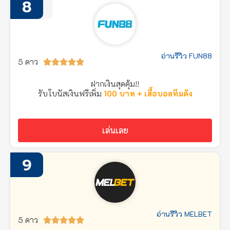
8
อ่านรีวิว FUN88
5 ดาว





ฝากเงินสุดคุ้ม!!
รับโบนัสเงินฟรีเพิ่ม
100 บาท + เสื้อบอลทีมดัง
เล่นเลย
9
อ่านรีวิว MELBET
5 ดาว




