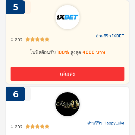
5
อ่านรีวิว 1XBET
5 ดาว





โบนัสต้อนรับ
100%
สูงสุด
4000 บาท
เล่นเลย
6
อ่านรีวิว HappyLuke
5 ดาว




