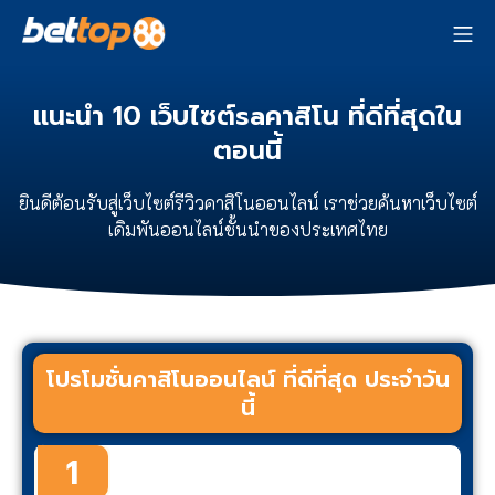
แนะนำ 10 เว็บไซต์saคาสิโน ที่ดีที่สุดใน
ตอนนี้
ยินดีต้อนรับสู่เว็บไซต์รีวิวคาสิโนออนไลน์ เราช่วยค้นหาเว็บไซต์
เดิมพันออนไลน์ชั้นนำของประเทศไทย
โปรโมชั่นคาสิโนออนไลน์ ที่ดีที่สุด ประจำวัน
นี้
1