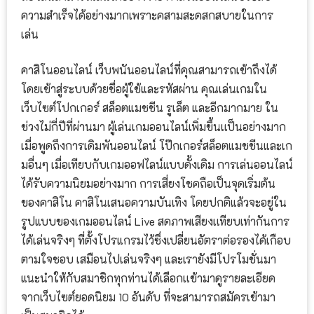
ความสำเร็จได้อย่างมากเพราะคสามสะดสกสบายในการ
เล่น
คาสิโนออนไลน์
เว็บพนันออนไลน์
ที่คุณสามารถเข้าถึงได้
โดยเข้าสู่ระบบด้วยชื่อผู้ใช้และรหัสผ่าน คุณเล่นเกมใน
เว็บไซต์โปกเกอร์ สล็อตแมชชีน รูเล็ต และอีกมากมาย
ใน
ช่วงไม่กี่ปีที่ผ่านมา ผู้เล่นเกมออนไลน์เพิ่มขึ้นเเป็นอย่างมาก
เมื่อพูดถึงการเดิมพันออนไลน์ โป๊กเกอร์สล็อตแมชชีนและเก
มอื่นๆ เมื่อเทียบกับเกมออฟไลน์แบบดั้งเดิม การเล่นออนไลน์
ได้รับความนิยมอย่างมาก
การเสี่ยงโชคถือเป็นจุดเริ่มต้น
ของคาสิโน คาสิโนเสนอความบันเทิง โดยปกติแล้วจะอยู่ใน
รูปแบบของเกมออนไลน์ Live สดภาพเสียงเเทียบเท่ากันการ
ได้เล่นจริงๆ ที่ตั้งโปรแกรมไว้ซึ่งเปลี่ยนอัตราต่อรองได้เกือบ
ตามใจชอบ เสมือนไปเล่นจริงๆ และเรายังมีโปรโมชั่นมา
แนะนำให้กับสมาชิกทุกท่านได้เลือกเเข้ามาดูรายละเอียด
จากเว็บไซต์ยอดนิยม 10 อันดับ ที่จะสามารถสมัครเข้ามา