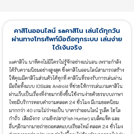
คาสิโนออนไลน์ saคาสิโน เล่นได้ทุกวัน
ผ่านทางโทรศัพท์มือถือทุกระบบ เล่นง่าย
ได้เงินจริง
saคาสิโน นาทีคงไม่มีใครไม่รู้จักอย่างแน่นอน เพราะกำลัง
ได้รับความนิยมอย่างสูงสุด ซึ่งคาสิโนออนไลน์สามารถสร้าง
ให้คุณมีคาสิโนส่วนตัวได้ทุกที่ คาสิโนที่รองรับการเล่นผ่าน
มือถือทั้งแบบ iOSและ Android ที่ช่วยให้การเล่นเกมคาสิโน
ผ่านเว็บเป็นเรื่องที่ง่ายมากยิ่งขึ้นใช้งานง่ายด้วยระบบภาษา
ไทยมีบริการตอบคำถามตลอด 24 ชั่วโมง มีเกมยอดนิยม
มากกว่า 40 เกมไม่ว่าจะเป็น บาคาร่าออนไลน์ รูเล็ต ไฮโล
กำถั่ว เสือมังกร เกมยิงปลา(Fish Hunter) แบล็คแจ็ค และ
อื่นๆอีกมากมายถ่ายถอดสดแบบเรียลไทม์ ตลอด 24 ชั่วโมง