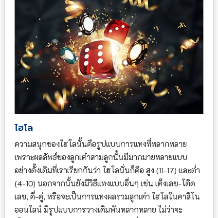
ไฮโล
ความสนุกของไฮโลนั้นคือรูปแบบการแทงที่หลากหลาย
เพราะผลลัพธ์ของลูกเต๋าสามลูกนั้นมีมากมายหลายแบบ
อย่างดั้งเดิมที่เราเรียกกันว่า ไฮโลนั่นก็คือ สูง (11-17) และต่ำ
(4-10) นอกจากนั้นยังมีวิธีแทงแบบอื่นๆ เช่น เต็งเลข-โต๊ด
เลข, คี่-คู่, หรือจะเป็นการแทงผลรวมลูกเต๋า ไฮโลในคาสิโน
ออนไลน์ มีรูปแบบการวางเดิมพันหลากหลาย ไม่ว่าจะ