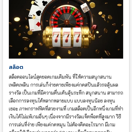
สล็อต
สล็อตออนไลน์สุดยอดเกมเดิมพัน ที่ให้ความสนุกสนาน
เพลิดเพลิน การเล่นก็ง่ายดายเพียงแค่กดสปินแล้วรอลุ้นผล
รางวัล เป็นเกมที่มีความตื่นเต้นลุ้นระทึก สนุกสนาน สามารถ
เลือกการลงทุนได้หลากหลายแบบ แบบลงทุนน้อย ลงทุน
เยอะ ภาพกราฟฟิคที่สวยงามที่ เกมสล็อตเป็นอีกหนึ่งเกมที่ทำ
เงินได้ไม่แพ้เกมอื่นๆ เนื่องจากมีรางวัลเเจ็ตพ็อตที่สูงมาก วิธี
การเล่นที่ง่าย เพียงแค่กดหมุน ไม่ต้องคิดอะไรมาก มีเกม