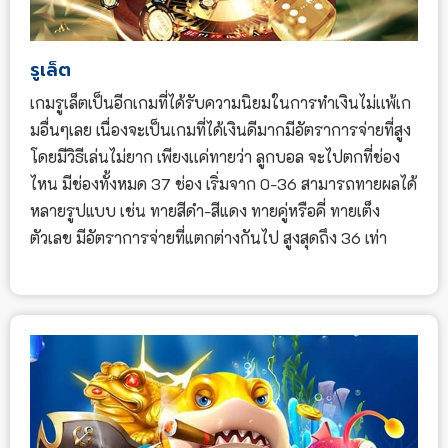
รูเล็ต
เกมรูเล็ตเป็นอีกเกมที่ได้รับความนิยมในการทำเงินไม่เเพ้เก
มอื่นๆเลย เนื่องจะเป็นเกมที่ได้เงินดีมากมีอัตราการจ่ายที่สูง
โดยมีวิธีเล่นไม่ยาก เพียงเเค่ทายว่า ลูกบอล จะไปตกที่ช่อง
ไหน มีช่องทั้งหมด 37 ช่อง เริ่มจาก 0-36 สามารถทายผลได้
หลายรูปแบบ เช่น ทายสีดำ-สีแดง ทายคู่หรือคี่ ทายเต็ง
ตัวเลข มีอัตราการจ่ายที่แตกต่างกันไป สูงสุดถึง 36 เท่า