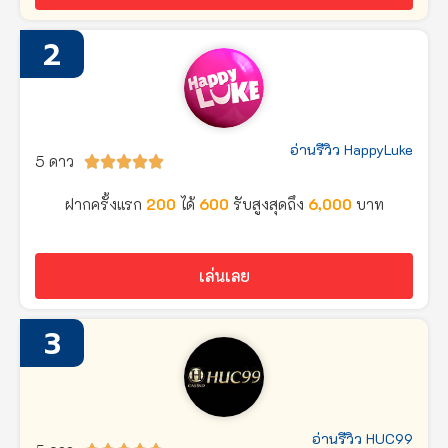
2
อ่านรีวิว HappyLuke
5 ดาว





ฝากครั้งแรก
200
ได้
600
รับสูงสุดถึง
6,000
บาท
เล่นเลย
3
อ่านรีวิว HUC99