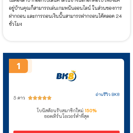
อยู่บ้านคุณก็สามารถเล่นเกมพนันออนไลน์ ในส่วนของการ
ฝากถอน และการถอนเงินนั้นสามารถฝากถอนได้ตลอด 24
ชั่วโมง
1
อ่านรีวิว BK8
5 ดาว





โบนัสต้อนรับสมาชิกใหม่
150%
ยอดเทิร์นโอเวอร์ต่ำที่สุด