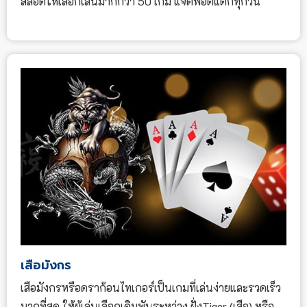
สล็อตให้เลือกเล่นมากกว่า 50 เกม แจ็ตพ็อตแตกทุกวัน
เสือมังกร
เสือมังกรหรือดราก้อนไทเกอร์เป็นเกมที่เล่นง่ายและรวดเร็ว
มากที่สุด ให้ผู้เล่นเลือกเดิมพันระหว่าง ฝั่งTiger (เสือ) หรือ