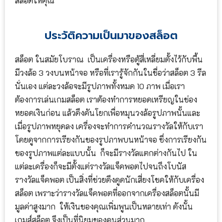
สล็อตให้คุณ
ประวัติความเป็นมาของสล็อต
สล็อต ในสมัยโบราณ เป็นเครื่องหรือตู้สี่เหลี่ยมตั้งไว้กับพื้น
มีวงล้อ 3 วงบนหน้าจอ หรือที่เรารู้จักกันในชื่อว่าสล็อต 3 รีล
นั่นเอง แต่ละวงล้อจะมีรูปภาพทั้งหมด 10 ภาพ เมื่อเรา
ต้องการเล่นเกมสล็อต เราต้องทำการหยอดเหรียญในช่อง
หยอดเงินก่อน แล้วดึงคันโยกเพื่อหมุนวงล้อรูปภาพนั้นและ
เมื่อรูปภาพหยุดลง เครื่องจะทำการคำนวณรางวัลให้กับเรา
โดยดูจากการเรียงกันของรูปภาพบนหน้าจอ ซึ่งการเรียงกัน
ของรูปภาพแต่ละแบบนั้น ก็จะมีรางวัลแตกต่างกันไป ใน
แต่ละเครื่องก็จะมีตั้งแต่รางวัลแจ็คพอตไปจนถึงโบนัส
รางวัลแจ็คพอต เป็นสิ่งที่ช่วยดึงดูดนักเสี่ยงโชคให้กับเครื่อง
สล็อต เพราะว่ารางวัลแจ็คพอตที่ออกจากเครื่องสล็อตนั้นมี
มูลค่าสูงมาก ให้เงินของคุณเพิ่มพูนเป็นหลายเท่า ดังนั้น
เกมส์สล็อต จึงเป็นที่นิยมของคนส่วนมาก