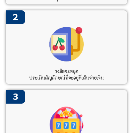
2
วงล้อจะหยุด
ประเมินสัญลักษณ์ที่จะอยู่ที่เส้นจ่ายเงิน
3