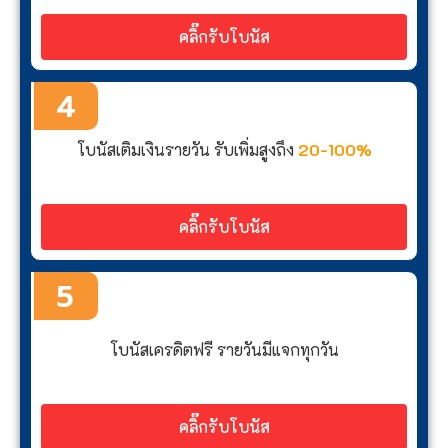
คลิ๊กรับโบนัส
4
โบนัสเติมเงินรายวัน รับเพิ่มสูงถึง
20-100%
คลิ๊กรับโบนัส
5
โบนัสเครดิตฟรี รายวันมีแจกทุกวัน
คลิ๊กรับโบนัส