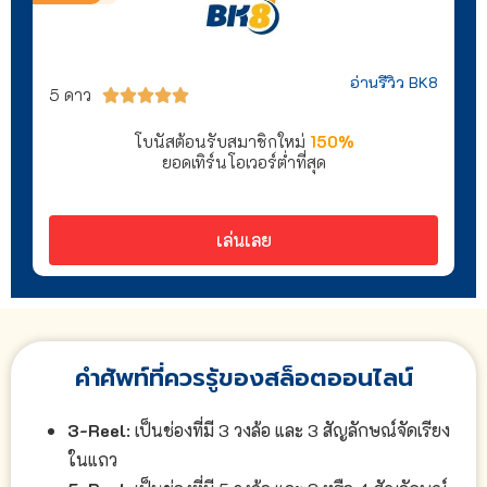
อ่านรีวิว BK8
5 ดาว





โบนัสต้อนรับสมาชิกใหม่
150%
ยอดเทิร์นโอเวอร์ต่ำที่สุด
เล่นเลย
คำศัพท์ที่ควรรู้ของสล็อตออนไลน์
3-Reel
: เป็นช่องที่มี 3 วงล้อ และ 3 สัญลักษณ์จัดเรียง
ในแถว