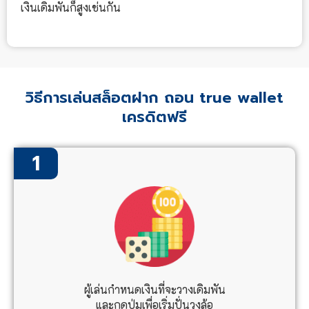
เงินเดิมพันก็สูงเช่นกัน
วิธีการเล่นสล็อตฝาก ถอน true wallet
เครดิตฟรี
1
ผู้เล่นกำหนดเงินที่จะวางเดิมพัน
และกดปุ่มเพื่อเริ่มปั่นวงล้อ