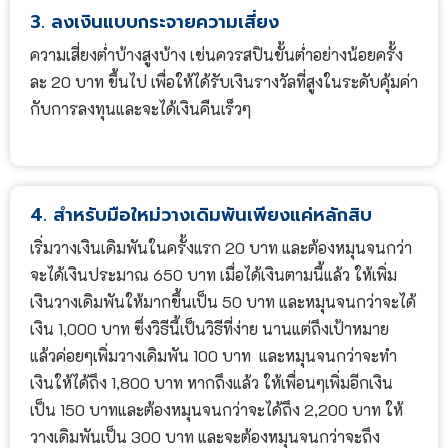
3. ลงเงินแบบกระจายความเสี่ยง
ความเสี่ยงต่ำบ้างสูงบ้าง เช่นควรสปินขั้นต่ำอย่างน้อยครั้ง
ละ 20 บาท ขึ้นไป เพื่อให้ได้รับเงินรางวัลที่สูงในระดับคุ้มค่า
กับการลงทุนและจะได้เงินคืนเร็วๆ
4. สำหรับมือใหม่วางเดิมพันเพียงแค่หลักสิบ
เริ่มวางเงินเดิมพันในครั้งแรก 20 บาท และต้องหมุนจนกว่า
จะได้เงินประมาณ 650 บาท เมื่อได้เงินตามนี้แล้ว ให้เพิ่ม
เงินวางเดิมพันให้มากขึ้นเป็น 50 บาท และหมุนจนกว่าจะได้
เงิน 1,000 บาท ซึ่งวิธีนี้เป็นวิธีที่ง่าย นานแต่ถึงเป้าหมาย
แล้วค่อยๆเพิ่มวางเดิมพัน 100 บาท และหมุนจนกว่าจะทำ
เงินให้ได้ถึง 1,800 บาท หากถึงแล้ว ให้เพื่อนๆเพิ่มอีกเงิน
เป็น 150 บาทและต้องหมุนจนกว่าจะได้ถึง 2,200 บาท ให้
วางเดิมพันเป็น 300 บาท และจะต้องหมุนจนกว่าจะถึง