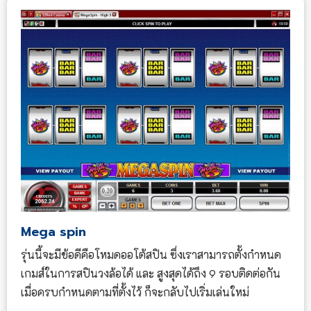
Mega spin
รุ่นนี้จะมีข้อดีคือโหมดออโต้สปิน ซึ่งเราสามารถตั้งกำหนด
เกมส์ในการสปินวงล้อได้ และ สูงสุดได้ถึง 9 รอบติดต่อกัน
เมื่อครบกำหนดตามที่ตั้งไว้ ก็จะกลับไปเริ่มเล่นใหม่