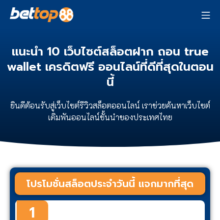
แนะนำ 10 เว็บไซต์สล็อตฝาก ถอน true
wallet เครดิตฟรี ออนไลน์ที่ดีที่สุดในตอน
นี้
ยินดีต้อนรับสู่เว็บไซต์รีวิวสล็อตออนไลน์ เราช่วยค้นหาเว็บไซต์
เดิมพันออนไลน์ชั้นนำของประเทศไทย
โปรโมชั่นสล็อตประจำวันนี้ แจกมากที่สุด
1