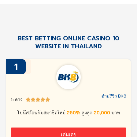
BEST BETTING ONLINE CASINO 10
WEBSITE IN THAILAND
1
อ่านรีวิว BK8
5 ดาว





โบนัสต้อนรับสมาชิกใหม่
250%
สูงสุด
20,000
บาท
เล่นเลย