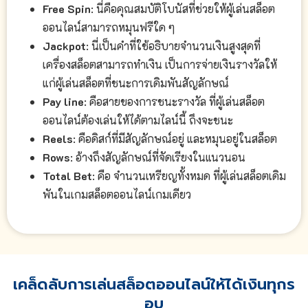
Free Spin
: นี่คือคุณสมบัติโบนัสที่ช่วยให้ผู้เล่นสล็อต
ออนไลน์สามารถหมุนฟรีใด ๆ
Jackpot
: นี่เป็นคำที่ใช้อธิบายจำนวนเงินสูงสุดที่
เครื่องสล็อตสามารถทำเงิน เป็นการจ่ายเงินรางวัลให้
แก่ผู้เล่นสล็อตที่ชนะการเดิมพันสัญลักษณ์
Pay line
: คือสายของการชนะรางวัล ที่ผู้เล่นสล็อต
ออนไลน์ต้องเล่นให้ได้ตามไลน์นี้ ถึงจะชนะ
Reels
: คือดิสก์ที่มีสัญลักษณ์อยู่ และหมุนอยู่ในสล็อต
Rows
: อ้างถึงสัญลักษณ์ที่จัดเรียงในแนวนอน
Total Bet
: คือ จำนวนเหรียญทั้งหมด ที่ผู้เล่นสล็อตเดิม
พันในเกมสล็อตออนไลน์เกมเดียว
เคล็ดลับการเล่นสล็อตออนไลน์ให้ได้เงินทุกร
อบ