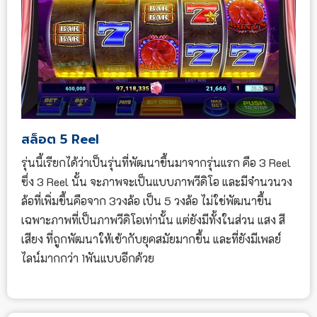
สล็อต 5 Reel
รุ่นนี้เรียกได้ว่าเป็นรุ่นที่พัฒนาขึ้นมาจากรุ่นแรก คือ 3 Reel
ซึ่ง 3 Reel นั้น จะภาพจะเป็นแบบภาพวีดิโอ และมีจำนวนวง
ล้อที่เพิ่มขึ้นคือจาก 3วงล้อ เป็น 5 วงล้อ ไม่ใช่พัฒนาขึ้น
เฉพาะภาพที่เป็นภาพวีดิโอเท่านั้น แต่ยังมีทั้งในส่วน แสง สี
เสียง ที่ถูกพัฒนาให้เข้ากับยุคสมัยมากขึ้น และที่ยังมีเพลย์
ไลน์มากกว่า 1พันแบบอีกด้วย