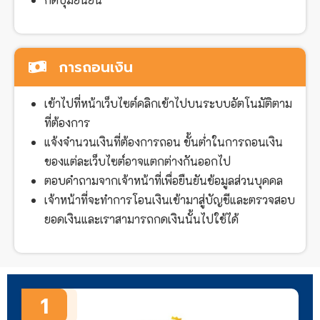
การถอนเงิน
เข้าไปที่หน้าเว็บไซต์คลิกเข้าไปบนระบบอัตโนมัติตาม
ที่ต้องการ
แจ้งจำนวนเงินที่ต้องการถอน ขั้นต่ำในการถอนเงิน
ของแต่ละเว็บไซต์อาจแตกต่างกันออกไป
ตอบคำถามจากเจ้าหน้าที่เพื่อยืนยันข้อมูลส่วนบุคคล
เจ้าหน้าที่จะทำการโอนเงินเข้ามาสู่บัญชีและตรวจสอบ
ยอดเงินและเราสามารถกดเงินนั้นไปใช้ได้
1