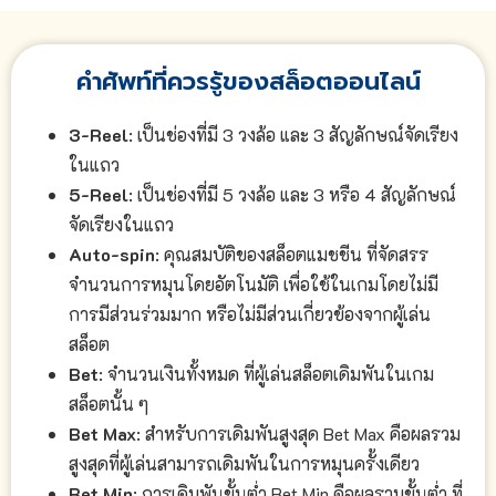
คำศัพท์ที่ควรรู้ของสล็อตออนไลน์
3-Reel
: เป็นช่องที่มี 3 วงล้อ และ 3 สัญลักษณ์จัดเรียง
ในแถว
5-Reel
: เป็นช่องที่มี 5 วงล้อ และ 3 หรือ 4 สัญลักษณ์
จัดเรียงในแถว
Auto-spin
: คุณสมบัติของสล็อตแมชชีน ที่จัดสรร
จำนวนการหมุนโดยอัตโนมัติ เพื่อใช้ในเกมโดยไม่มี
การมีส่วนร่วมมาก หรือไม่มีส่วนเกี่ยวข้องจากผู้เล่น
สล็อต
Bet
: จำนวนเงินทั้งหมด ที่ผู้เล่นสล็อตเดิมพันในเกม
สล็อตนั้น ๆ
Bet Max
: สำหรับการเดิมพันสูงสุด Bet Max คือผลรวม
สูงสุดที่ผู้เล่นสามารถเดิมพันในการหมุนครั้งเดียว
Bet Min
: การเดิมพันขั้นต่ำ Bet Min คือผลรวมขั้นต่ำ ที่