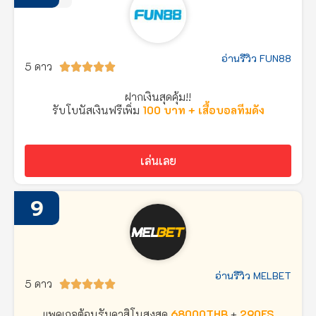
อ่านรีวิว FUN88
5 ดาว





ฝากเงินสุดคุ้ม!!
รับโบนัสเงินฟรีเพิ่ม
100 บาท + เสื้อบอลทีมดัง
เล่นเลย
9
อ่านรีวิว MELBET
5 ดาว





แพคเกจต้อนรับคาสิโนสูงสุด
68000THB
+
290FS