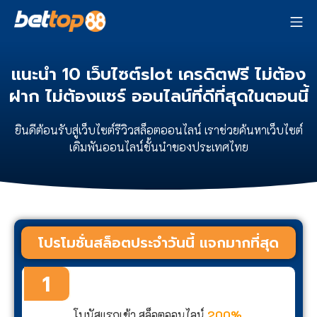
แนะนำ 10 เว็บไซต์slot เครดิตฟรี ไม่ต้อง
ฝาก ไม่ต้องแชร์ ออนไลน์ที่ดีที่สุดในตอนนี้
ยินดีต้อนรับสู่เว็บไซต์รีวิวสล็อตออนไลน์ เราช่วยค้นหาเว็บไซต์
เดิมพันออนไลน์ชั้นนำของประเทศไทย
โปรโมชั่นสล็อตประจำวันนี้ แจกมากที่สุด
1
โบนัสแรกเข้า สล็อตออนไลน์
200
%