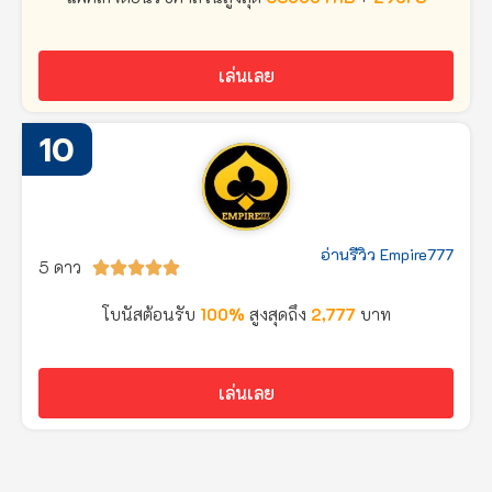
เล่นเลย
10
อ่านรีวิว Empire777
5 ดาว





โบนัสต้อนรับ
100%
สูงสุดถึง
2,777
บาท
เล่นเลย