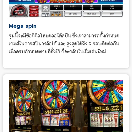
Mega spin
รุ่นนี้จะมีข้อดีคือโหมดออโต้สปิน ซึ่งเราสามารถตั้งกำหนด
เกมส์ในการสปินวงล้อได้ และ สูงสุดได้ถึง 9 รอบติดต่อกัน
เมื่อครบกำหนดตามที่ตั้งไว้ ก็จะกลับไปเริ่มเล่นใหม่