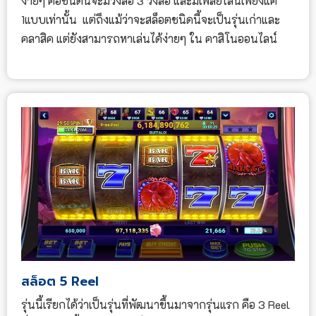
ง่ายๆ คือชนิดนี้จะมีวงล้อ 3 วงล้อ และมีเพลย์ไลน์เพียงแค่
1แบบเท่านั้น แต่ถึงแม้ว่าจะสล็อตชนิดนี้จะเป็นรุ่นเก่าและ
คลาสิค แต่ยังสามารถหาเล่นได้ง่ายๆ ใน คาสิโนออนไลน์
สล็อต 5 Reel
รุ่นนี้เรียกได้ว่าเป็นรุ่นที่พัฒนาขึ้นมาจากรุ่นแรก คือ 3 Reel