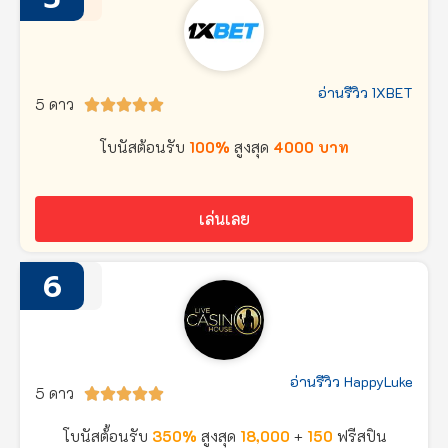
อ่านรีวิว 1XBET
5 ดาว





โบนัสต้อนรับ
100%
สูงสุด
4000 บาท
เล่นเลย
6
อ่านรีวิว HappyLuke
5 ดาว





โบนัสต้้อนรับ
350%
สูงสุด
18,000
+
150
ฟรีสปิน