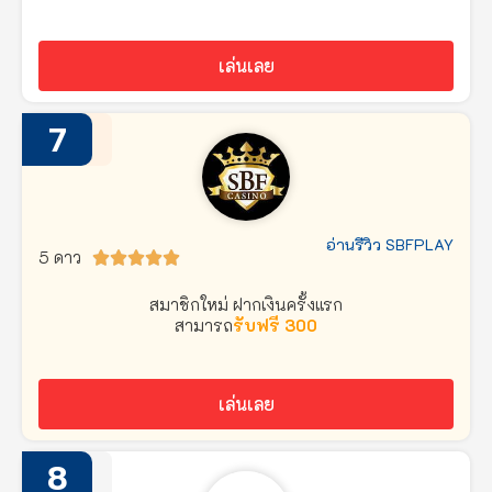
เล่นเลย
7
อ่านรีวิว SBFPLAY
5 ดาว





สมาชิกใหม่ ฝากเงินครั้งแรก
สามารถ
รับฟรี 300
เล่นเลย
8