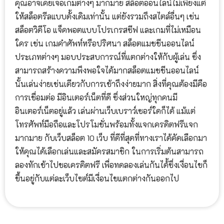
คุณอาจเคยเจอเกมต่างๆ มากมาย สล็อตออนไลน์ไม่เพียงแต่
ให้สล็อตรีลแบบดั้งเดิมเท่านั้น แต่ยังรวมถึงสไตล์อื่นๆ เช่น
สล็อตวิดีโอ แจ็คพอตแบบโปรเกรสซีฟ และเกมที่ไม่เหมือน
ใคร เช่น เกมคำศัพท์หรือปริศนา สล็อตแมชชีนออนไลน์
ประเภทต่างๆ มอบประสบการณ์ที่แตกต่างให้กับผู้เล่น ซึ่ง
สามารถสร้างความพึงพอใจได้มากสล็อตแมชชีนออนไลน์
นั้นเล่นง่ายเช่นเดียวกับการเข้าถึงง่ายมาก สิ่งที่คุณต้องมีคือ
การเชื่อมต่อ มีอินเตอร์เน็ตที่ดี ซึ่งส่วนใหญ่ทุกคนมี
อินเตอร์เน็ตอยู่แล้ว เล่นผ่านเว็บเบราว์เซอร์ใดก็ได้ แม้แต่
โทรศัพท์มือถือและโปรโมชั่นพร้อมทั้งแจกเครดิตฟรีแจก
มากมาย กับเว็บสล็อต 10 เว็บ ที่ดีที่สุดที่ทางเราได้คัดเลือกมา
ให้คุณได้เลือกเล่นและสมัครสมาชิก ในการเริ่มต้นสามารถ
ลองทักเข้าไปขอเครดิตฟรี เพื่อทดลองเล่นกันได้้ซึ่งเงื่อนไขก็
ขึ้นอยู่กับแต่ละเว็บไซต์มีเงื่อนไขแตกต่างกันออกไป