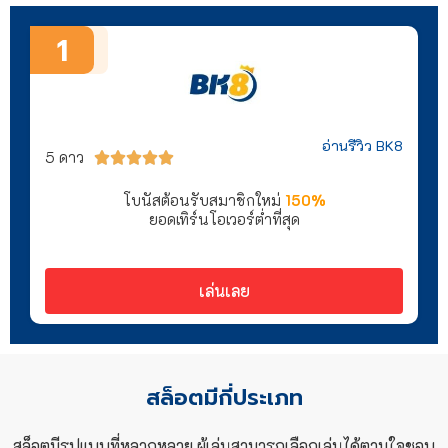
1
อ่านรีวิว BK8
5 ดาว





โบนัสต้อนรับสมาชิกใหม่
150%
ยอดเทิร์นโอเวอร์ต่ำที่สุด
เล่นเลย
สล็อตมีกี่ประเภท
สล็อตมีรูปแบบที่หลากหลาย ผู้เล่นสามารถเลือกเล่นได้ตามใจชอบ