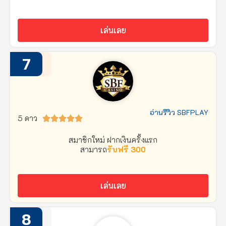
เล่นเลย
7
อ่านรีวิว SBFPLAY
5 ดาว





สมาชิกใหม่ ฝากเงินครั้งแรก
สามารถ
รับฟรี 300
เล่นเลย
8