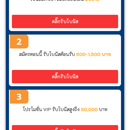
คลิ๊กรับโบนัส
2
สมัครตอนนี้ รับโบนัสต้อนรับ
500-1
,500 บาท
คลิ๊กรับโบนัส
3
โปรโมชั่น
VIP
รับโบนัสสูงถึง
30
,
000
บาท