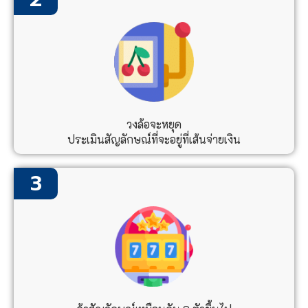
วงล้อจะหยุด
ประเมินสัญลักษณ์ที่จะอยู่ที่เส้นจ่ายเงิน
3