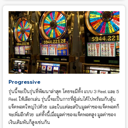
Progressive
รุ่นนี้จะเป็นรุ่นที่พัฒนาล่าสุด โดยจะมีทั้ง แบบ 3 Reel และ 5
Reel ให้เลือกเล่น รุ่นนี้จะเป็นการที่ผู้เล่นได้ไปพร้อมกับลุ้น
แจ็คพอตใหญ่ไปด้วย และในแต่ละสปินมูลค่าของแจ็คพอตก็
จะเพิ่มอีกด้วย แต่ทั้งนี้เมื่อมูลค่าของแจ็คพอตสูง มูลค่าของ
เงินเดิมพันก็สูงเช่นกัน