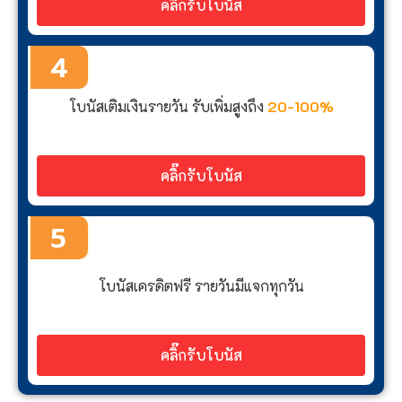
คลิ๊กรับโบนัส
4
โบนัสเติมเงินรายวัน รับเพิ่มสูงถึง
20-100%
คลิ๊กรับโบนัส
5
โบนัสเครดิตฟรี รายวันมีแจกทุกวัน
คลิ๊กรับโบนัส