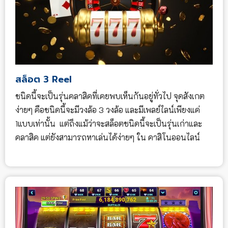
สล็อต 3 Reel
ชนิดนี้จะเป็นรุ่นคลาสิคที่เคยพบเห็นกันอยู่ทั่วไป จุดสังเกต
ง่ายๆ คือชนิดนี้จะมีวงล้อ 3 วงล้อ และมีเพลย์ไลน์เพียงแค่
1แบบเท่านั้น แต่ถึงแม้ว่าจะสล็อตชนิดนี้จะเป็นรุ่นเก่าและ
คลาสิค แต่ยังสามารถหาเล่นได้ง่ายๆ ใน คาสิโนออนไลน์