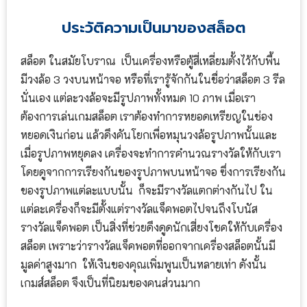
ประวัติความเป็นมาของสล็อต
สล็อต ในสมัยโบราณ เป็นเครื่องหรือตู้สี่เหลี่ยมตั้งไว้กับพื้น
มีวงล้อ 3 วงบนหน้าจอ หรือที่เรารู้จักกันในชื่อว่าสล็อต 3 รีล
นั่นเอง แต่ละวงล้อจะมีรูปภาพทั้งหมด 10 ภาพ เมื่อเรา
ต้องการเล่นเกมสล็อต เราต้องทำการหยอดเหรียญในช่อง
หยอดเงินก่อน แล้วดึงคันโยกเพื่อหมุนวงล้อรูปภาพนั้นและ
เมื่อรูปภาพหยุดลง เครื่องจะทำการคำนวณรางวัลให้กับเรา
โดยดูจากการเรียงกันของรูปภาพบนหน้าจอ ซึ่งการเรียงกัน
ของรูปภาพแต่ละแบบนั้น ก็จะมีรางวัลแตกต่างกันไป ใน
แต่ละเครื่องก็จะมีตั้งแต่รางวัลแจ็คพอตไปจนถึงโบนัส
รางวัลแจ็คพอต เป็นสิ่งที่ช่วยดึงดูดนักเสี่ยงโชคให้กับเครื่อง
สล็อต เพราะว่ารางวัลแจ็คพอตที่ออกจากเครื่องสล็อตนั้นมี
มูลค่าสูงมาก ให้เงินของคุณเพิ่มพูนเป็นหลายเท่า ดังนั้น
เกมส์สล็อต จึงเป็นที่นิยมของคนส่วนมาก