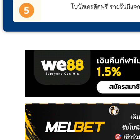
โบนัสเครดิตฟรี รายวันมีแจก
5