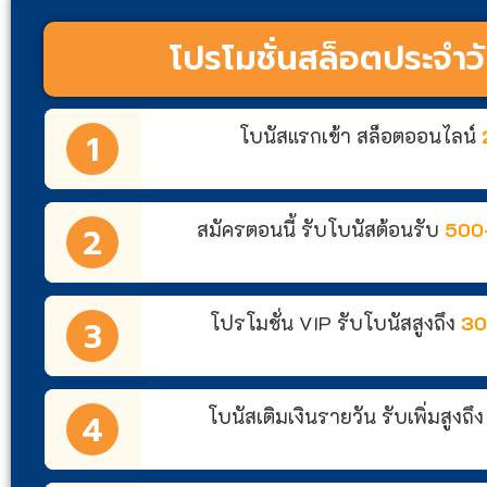
โปรโมชั่นสล็อตประจำวั
โบนัสแรกเข้า สล็อตออนไลน์
1
สมัครตอนนี้ รับโบนัสต้อนรับ
500
2
โปรโมชั่น
VIP
รับโบนัสสูงถึง
30
3
โบนัสเติมเงินรายวัน รับเพิ่มสูงถึ
4