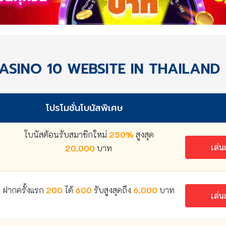
ASINO 10 WEBSITE IN THAILAND
โปรโมชั่นโบนัสพิเศษ
โบนัสต้อนรับสมาชิกใหม่
250%
สูงสุด
เล่น
20,000
บาท
ฝากครั้งแรก
200
ได้
600
รับสูงสุดถึง
6,000
บาท
เล่น