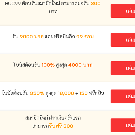
HUC99 ต้อนรับสมาชิกใหม่ สามารถขอรับ
300
เล่น
บาท
รับ
9000 บาท
แถมฟรีสปินอีก
99 รอบ
เล่น
โบนัสต้อนรับ
100%
สูงสุด
4000 บาท
เล่น
โบนัสต้้อนรับ
350%
สูงสุด
18,000
+
150
ฟรีสปิน
เล่น
สมาชิกใหม่ ฝากเงินครั้งแรก
เล่น
สามารถ
รับฟรี 300