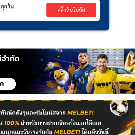
ทุกวัน
คลิ๊กรับโบนัส