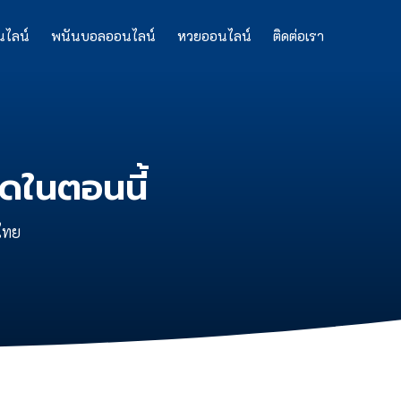
นไลน์
พนันบอลออนไลน์
หวยออนไลน์
ติดต่อเรา
ุดในตอนนี้
ศไทย