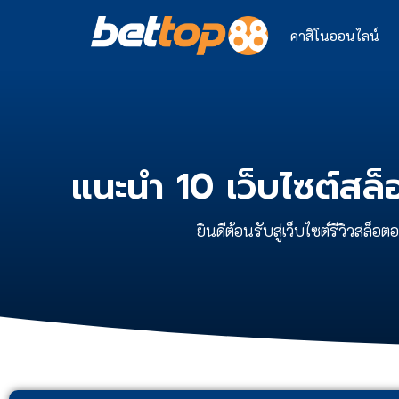
คาสิโนออนไลน์
แนะนำ 10 เว็บไซต์สล็อ
ยินดีต้อนรับสู่เว็บไซต์รีวิวสล